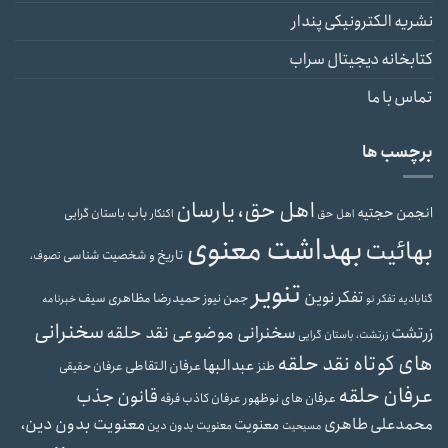
نشریه الکترونیکی پندار
کتابخانه دیجیتال سراب
تماس با ما
برچسب ها
اهل حق، یارسان
انجمن حجتیه
باب
باستان گرایی
اهل حق
اکنکار
بهداشت معنوی
بهائیت
تاریخ و شخصیت شناسی
تصوف،
تنویر
تفکر نوین
حمیدرضا مظاهری سیف
جمن نیوز
گنابادیه
تفکر نو
خبرنامه
سخنرانی
سخنرانی موضوعی نقد حلقه
زرتشت
زرتشت، باستان گرایی
های کوتاه نقد حلقه
عبدالبها
عرفان التقاطی
طنز
عرفان حقیقی
عرفان حلقه
قانون جذب
عرفان های نوظهور
عرفان کاذب
فرقه
محمدعلی طاهری
معنویت بدون دین،
معنویت
معنویت بدون دین
مسیحیت