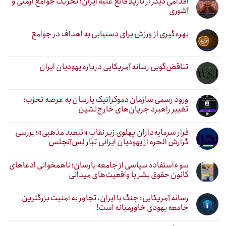
اقدامی دیگر از نازیلا قانع علیه ایران؛ تحریک جوامع ارمنی و
آشوری
بهره‌گیری از ورزش برای دستیابی به اهداف در جوامع
تناقض‌گویی رسانه آمریکایی درباره یهودیان ایران
ورود رسمی سازمان دموکراتیک یارسان به عرصه تحزب؛
تغییر راهبرد جریان‌های خارج‌نشین
فرار سرمایه‌داران پهلوی زیر نقابِ «تبعید مذهبی»؛ بررسی
گزارش الحره از یهودیان ایرانی تبار لس‌آنجلس
سوءاستفاده سیاسی از جامعه یارسان؛ ناهمخوانی ادعاهای
کانون حقوق بشر با واقعیت‌های میدانی
رسانه آمریکایی: جنگ با ایران، تجاوز به امنیت بزرگترین
جامعه یهودی خاورمیانه است!