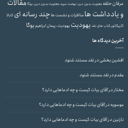
مقالات
عرفان حلقه
معنویت بدون دین، یوگا
معنویت بدون دین، نهضت سپید
و یادداشت ها
چند رسانه ای
مناظرات و نشست ها
کابالا
یهودیت
یوگا
یهودیت، پیمان ابراهیم
کاریکاتور
کتاب های نقد
آخرین دیدگاه ها
افشین بخشی
در
نقد مستند شنود
مقدم
در
نقد مستند شنود
مختار
در
آقای بیات کیست و چه ادعاهایی دارد؟
موسویه
در
آقای بیات کیست و چه ادعاهایی دارد؟
نازنین
در
آقای بیات کیست و چه ادعاهایی دارد؟