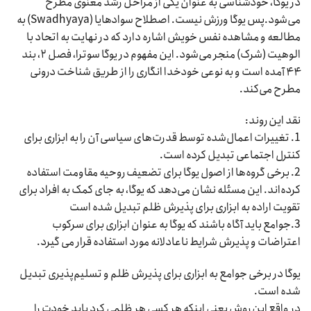
در یوگا، خودشناسی به عنوان یکی از مراحل رشد معنوی مطرح
می‌شود.پس یوگا ورزش نیست. اصطلاح سوادهایا (Swadhyaya) به
مطالعه و مشاهده نفس خویش اشاره دارد که در نهایت به اتحاد با
الوهیت (شرک) منجر می‌شود. این مفهوم در یوگا سوترا، فصل ۲، بند
۴۴ آمده است و به نوعی خودخدا انگاری را از طریق شناخت درونی
مطرح می‌کند.
نقد این روند:
1. تغییرات اعمال‌شده توسط قدرت‌های سیاسی آن را به ابزاری برای
کنترل اجتماعی تبدیل کرده است.
2. برخی گروه‌ها از اصول یوگا برای تضعیف روحیه مقاومت استفاده
کرده‌اند. این مسئله نشان می‌دهد که یوگا، به جای کمک به افراد برای
تقویت اراده به ابزاری برای پذیرش ظلم تبدیل شده است
3.جوامع باید آگاه باشند که یوگا به عنوان ابزاری برای سرکوب
اعتراضات و پذیرش شرایط ناعادلانه مورد استفاده قرار می گیرد.
یوگا در برخی جوامع به ابزاری برای پذیرش ظلم و تسلیم‌پذیری تبدیل
شده است.
در واقع این روش یعنی اینکه هر کسی هر ظلمی کرد باید خودت را