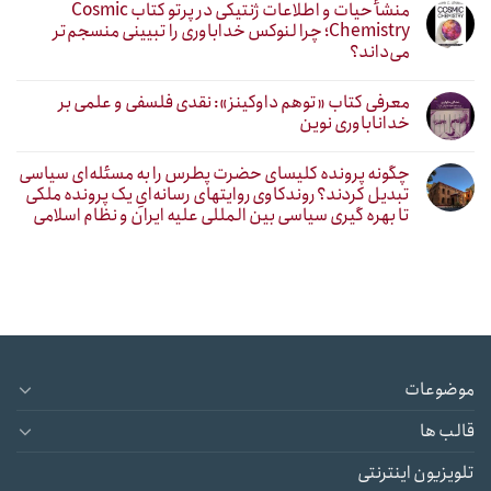
منشأ حیات و اطلاعات ژنتیکی در پرتو کتاب Cosmic
Chemistry؛ چرا لنوکس خداباوری را تبیینی منسجم‌تر
می‌داند؟
معرفی کتاب «توهم داوکینز»: نقدی فلسفی و علمی بر
خداناباوری نوین
چگونه پرونده کلیسای حضرت پطرس را به مسئله‌ای سیاسی
تبدیل کردند؟ روندکاوی روایتهای رسانه‌ایِ یک پرونده ملکی
تا بهره گیری سیاسی بین المللی علیه ایران و نظام اسلامی
موضوعات
قالب ها
تلویزیون اینترنتی