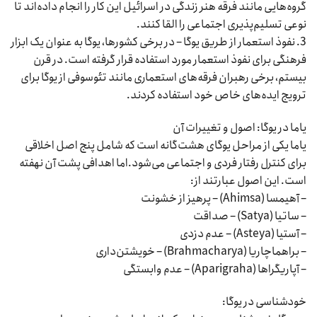
گروه‌هایی مانند فرقه هنر زندگی در اسرائیل این کار را انجام داده‌اند تا
نوعی تسلیم‌پذیری اجتماعی را القا کنند.
3. نفوذ استعمار از طریق یوگا – در برخی کشورها، یوگا به عنوان یک ابزار
فرهنگی برای نفوذ استعمار مورد استفاده قرار گرفته است. در قرن
بیستم، برخی رهبران فرقه‌های استعماری مانند تئوسوفی از یوگا برای
ترویج ایده‌های خاص خود استفاده کردند.
یاما در یوگا: اصول و تغییرات آن
یاما یکی از مراحل یوگای هشت‌گانه است که شامل پنج اصل اخلاقی
برای کنترل رفتار فردی و اجتماعی می‌شود.اما اهدافی پشت آن نهفته
است. این اصول عبارتند از:
– آهیمسا (Ahimsa) – پرهیز از خشونت
– ساتیا (Satya) – صداقت
– آستیا (Asteya) – عدم دزدی
– براهماچاریا (Brahmacharya) – خویشتن‌داری
– آپاریگراها (Aparigraha) – عدم وابستگی
خودشناسی در یوگا: