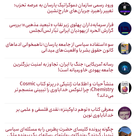
ورود رسمی سازمان دموکراتیک یارسان به عرصه تحزب؛
تغییر راهبرد جریان‌های خارج‌نشین
فرار سرمایه‌داران پهلوی زیر نقابِ «تبعید مذهبی»؛ بررسی
گزارش الحره از یهودیان ایرانی تبار لس‌آنجلس
سوءاستفاده سیاسی از جامعه یارسان؛ ناهمخوانی ادعاهای
کانون حقوق بشر با واقعیت‌های میدانی
رسانه آمریکایی: جنگ با ایران، تجاوز به امنیت بزرگترین
جامعه یهودی خاورمیانه است!
منشأ حیات و اطلاعات ژنتیکی در پرتو کتاب Cosmic
Chemistry؛ چرا لنوکس خداباوری را تبیینی منسجم‌تر
می‌داند؟
معرفی کتاب «توهم داوکینز»: نقدی فلسفی و علمی بر
خداناباوری نوین
چگونه پرونده کلیسای حضرت پطرس را به مسئله‌ای سیاسی
تبدیل کردند؟ روندکاوی روایتهای رسانه‌ایِ یک پرونده ملکی