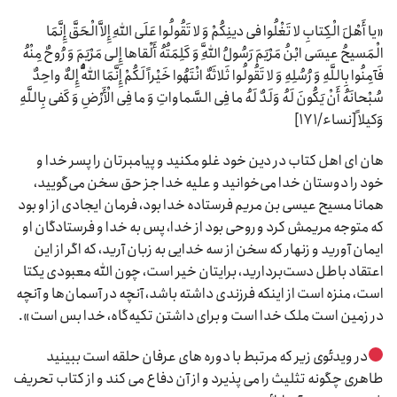
«یا أَهْلَ الْکِتابِ لا تَغْلُوا فی‏ دینِکُمْ وَ لا تَقُولُوا عَلَى اللهِ إِلاَّ الْحَقَّ إِنَّمَا
الْمَسیحُ عیسَى ابْنُ مَرْیَمَ رَسُولُ اللَّهِ وَ کَلِمَتُهُ أَلْقاها إِلى‏ مَرْیَمَ وَ رُوحٌ مِنْهُ
فَآمِنُوا بِاللَّهِ وَ رُسُلِهِ وَ لا تَقُولُوا ثَلاثَهٌ انْتَهُوا خَیْراً لَکُمْ إِنَّمَا اللَّهُ إِلهٌ واحِدٌ
سُبْحانَهُ أَنْ یَکُونَ لَهُ وَلَدٌ لَهُ ما فِی السَّماواتِ وَ ما فِی الْأَرْضِ وَ کَفى‏ بِاللَّهِ
وَکیلاً [نساء/۱۷۱]
هان اى اهل کتاب در دین خود غلو مکنید و پیامبرتان را پسر خدا و
خود را دوستان خدا می‌خوانید و علیه خدا جز حق سخن می‌گویید،
همانا مسیح عیسى بن مریم فرستاده خدا بود، فرمان ایجادى از او بود
که متوجه مریمش کرد و روحى بود از خدا، پس به خدا و فرستادگان او
ایمان آورید و زنهار که سخن از سه خدایى به زبان آرید، که اگر از این
اعتقاد باطل دست‌بردارید، برایتان خیر است، چون الله معبودى یکتا
است، منزه است از اینکه فرزندى داشته باشد، آنچه در آسمان‌ها و آنچه
در زمین است ملک خدا است و براى داشتن تکیه‌گاه، خدا بس است».
در ویدئوی زیر که مرتبط با دوره های عرفان حلقه است ببینید
طاهری چگونه تثلیث را می پذیرد و از آن دفاع می کند و از کتاب تحریف