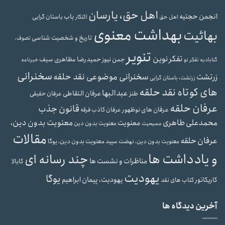
اهل حق، یارسان
انجمن حجتیه
باب
باستان گرایی
اهل حق
اکنکار
بهداشت معنوی
بهائیت
تاریخ و شخصیت شناسی
تصوف،
تنویر
تفکر نوین
حمیدرضا مظاهری سیف
جمن نیوز
گنابادیه
تفکر نو
خبرنامه
سخنرانی
سخنرانی موضوعی نقد حلقه
زرتشت
زرتشت، باستان گرایی
های کوتاه نقد حلقه
عبدالبها
عرفان التقاطی
طنز
عرفان حقیقی
عرفان حلقه
قانون جذب
عرفان های نوظهور
عرفان کاذب
فرقه
محمدعلی طاهری
معنویت بدون دین،
معنویت
معنویت بدون دین
مسیحیت
مقالات
عرفان حلقه
معنویت بدون دین، یوگا
معنویت بدون دین، نهضت سپید
و یادداشت ها
چند رسانه ای
مناظرات و نشست ها
کابالا
یهودیت
یوگا
یهودیت، پیمان ابراهیم
کاریکاتور
کتاب های نقد
آخرین دیدگاه ها