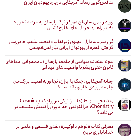
تناقض‌گویی رسانه آمریکایی درباره یهودیان ایران
ورود رسمی سازمان دموکراتیک یارسان به عرصه تحزب؛
تغییر راهبرد جریان‌های خارج‌نشین
فرار سرمایه‌داران پهلوی زیر نقابِ «تبعید مذهبی»؛ بررسی
گزارش الحره از یهودیان ایرانی تبار لس‌آنجلس
سوءاستفاده سیاسی از جامعه یارسان؛ ناهمخوانی ادعاهای
کانون حقوق بشر با واقعیت‌های میدانی
رسانه آمریکایی: جنگ با ایران، تجاوز به امنیت بزرگترین
جامعه یهودی خاورمیانه است!
منشأ حیات و اطلاعات ژنتیکی در پرتو کتاب Cosmic
Chemistry؛ چرا لنوکس خداباوری را تبیینی منسجم‌تر
می‌داند؟
معرفی کتاب «توهم داوکینز»: نقدی فلسفی و علمی بر
خداناباوری نوین