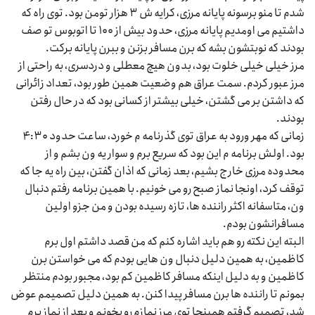
شدم تا منو برسونه پایانه مرزی، کرایه ش ۳ هزار تومن بود. توی راه که
داشتیم می اومدیم پایانه مرزی، حدود بیش از ۱۰۰ تا اتوبوس تو صف
بودند که نوبتشون بشه که برن مسافر بزنن و ببرن پایانه برکت.
مرز خیلی خیلی خلوت بود، بدون هیچ معطلی و دردسری، به راحتی از
مرز عبور کردم. سمت عراق هم وضعیت همین طور بود، تعداد زائرانی
که داشتن بر می گشتن، خیلی بیشتر از کسانی بود که در حال رفتن
بودند.
زمانی که مهر ورود به عراق توی گذرنامه م خورد، ساعت حدود ۴:۳۰
بود. اولش برنامه م این بود که سریع برم و سوار یه ون بشم و از
محدوده مرزی خارج بشیم، بعد زمانی که اذان گفتن، بین راه یه جا که
توقف کرد، اونجا نماز صبح رو می خونیم. با همین برنامه رفتم دنبال
ون، متاسفانه اکثر راننده ها، تازه رسیده بودن و من جزو اولین
مسافرانشون بودم.
البته این نکته رو هم باید اشاره کنم که من قصد داشتم اول برم
کاظمین، به همین دلیل دنبال ون هایی بودم که می خواستن برن
کاظمین و به دلیل اینکه مسافر کاظمین کم بود، مجبور بودم منتظر
بمونم تا راننده ها برن مسافر پیدا کنن. به همین دلیل تصمیمم عوض
شد، تصمیم گرفتم همینجا توی مرز نمازم رو بخونم و بعد از نماز برم