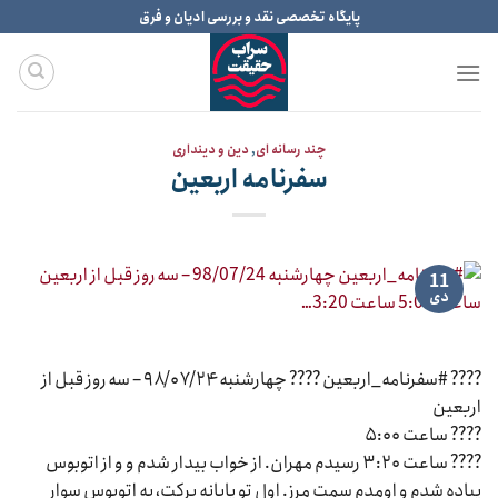
Ski
پایگاه تخصصی نقد و بررسی ادیان و فرق
t
conten
چند رسانه ای
,
دین و دینداری
سفرنامه اربعین
11
دی
???? #سفرنامه_اربعین ???? چهارشنبه ۹۸/۰۷/۲۴ – سه روز قبل از
اربعین
???? ساعت ۵:۰۰
???? ساعت ۳:۲۰ رسیدم مهران. از خواب بیدار شدم و و از اتوبوس
پیاده شدم و اومدم سمت مرز. اول تو پایانه برکت، یه اتوبوس سوار