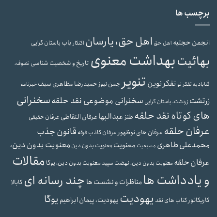
برچسب ها
اهل حق، یارسان
انجمن حجتیه
باب
باستان گرایی
اهل حق
اکنکار
بهداشت معنوی
بهائیت
تاریخ و شخصیت شناسی
تصوف،
تنویر
تفکر نوین
حمیدرضا مظاهری سیف
جمن نیوز
گنابادیه
تفکر نو
خبرنامه
سخنرانی
سخنرانی موضوعی نقد حلقه
زرتشت
زرتشت، باستان گرایی
های کوتاه نقد حلقه
عبدالبها
عرفان التقاطی
طنز
عرفان حقیقی
عرفان حلقه
قانون جذب
عرفان های نوظهور
عرفان کاذب
فرقه
محمدعلی طاهری
معنویت بدون دین،
معنویت
معنویت بدون دین
مسیحیت
مقالات
عرفان حلقه
معنویت بدون دین، یوگا
معنویت بدون دین، نهضت سپید
و یادداشت ها
چند رسانه ای
مناظرات و نشست ها
کابالا
یهودیت
یوگا
یهودیت، پیمان ابراهیم
کاریکاتور
کتاب های نقد