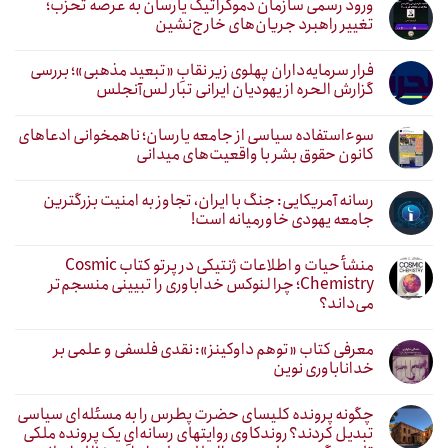
ورود رسمی سازمان دموکراتیک یارسان به عرصه تحزب؛
تغییر راهبرد جریان‌های خارج‌نشین
فرار سرمایه‌داران پهلوی زیر نقابِ «تبعید مذهبی»؛ بررسی
گزارش الحره از یهودیان ایرانی تبار لس‌آنجلس
سوءاستفاده سیاسی از جامعه یارسان؛ ناهمخوانی ادعاهای
کانون حقوق بشر با واقعیت‌های میدانی
رسانه آمریکایی: جنگ با ایران، تجاوز به امنیت بزرگترین
جامعه یهودی خاورمیانه است!
منشأ حیات و اطلاعات ژنتیکی در پرتو کتاب Cosmic
Chemistry؛ چرا لنوکس خداباوری را تبیینی منسجم‌تر
می‌داند؟
معرفی کتاب «توهم داوکینز»: نقدی فلسفی و علمی بر
خداناباوری نوین
چگونه پرونده کلیسای حضرت پطرس را به مسئله‌ای سیاسی
تبدیل کردند؟ روندکاوی روایتهای رسانه‌ایِ یک پرونده ملکی