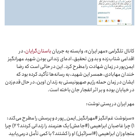
کانال تلگرامی «مهر ایران»، وابسته به جریان
باستان‌گرایان
، در
اقدامی شتاب‌زده و بدون تحقیق، ادعای زندانی بودن شهید مهرانگیز
ایمن‌پور در زمان شهادت را مطرح کرد. این در حالی است که رضا
خندان مهابادی، همسر این شهید، به رسانه‌ها تأکید کرده بود که
ایشان در زمان حمله رژیم صهیونیستی به زندان اوین، در حال قدم‌زدن
در خیابان بوده و بر اثر انفجار جان باخته است.
مهر ایران در پستی نوشت:
«سرنوشت غم‌انگیز #مهرانگیز_ایمن_پور دو پرسش را مطرح می‌کند:
۱) چرا غاصبان ابراهیمی (#جاعش) یک هنرمند را زندانی کردند؟ ۲) چرا
متجاوزان ابراهیمی (#اسرائیل) او را کشتند؟ با کمی تأمل درمی‌یابید