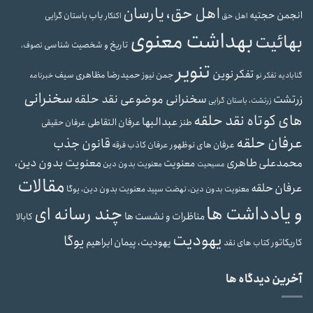
اهل حق، یارسان
انجمن حجتیه
باب
باستان گرایی
اهل حق
اکنکار
بهداشت معنوی
بهائیت
تاریخ و شخصیت شناسی
تصوف،
تنویر
تفکر نوین
حمیدرضا مظاهری سیف
جمن نیوز
گنابادیه
تفکر نو
خبرنامه
سخنرانی
سخنرانی موضوعی نقد حلقه
زرتشت
زرتشت، باستان گرایی
های کوتاه نقد حلقه
عبدالبها
عرفان التقاطی
طنز
عرفان حقیقی
عرفان حلقه
قانون جذب
عرفان های نوظهور
عرفان کاذب
فرقه
محمدعلی طاهری
معنویت بدون دین،
معنویت
معنویت بدون دین
مسیحیت
مقالات
عرفان حلقه
معنویت بدون دین، یوگا
معنویت بدون دین، نهضت سپید
و یادداشت ها
چند رسانه ای
مناظرات و نشست ها
کابالا
یهودیت
یوگا
یهودیت، پیمان ابراهیم
کاریکاتور
کتاب های نقد
آخرین دیدگاه ها