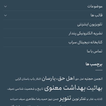
موضوعات
قالب ها
تلویزیون اینترنتی
نشریه الکترونیکی پندار
کتابخانه دیجیتال سراب
تماس با ما
برچسب ها
اهل حق، یارسان
انجمن حجتیه
باب
باستان گرایی
اهل حق
اکنکار
بهداشت معنوی
بهائیت
تاریخ و شخصیت شناسی
تصوف،
تنویر
تفکر نوین
حمیدرضا مظاهری سیف
جمن نیوز
گنابادیه
تفکر نو
خبرنامه