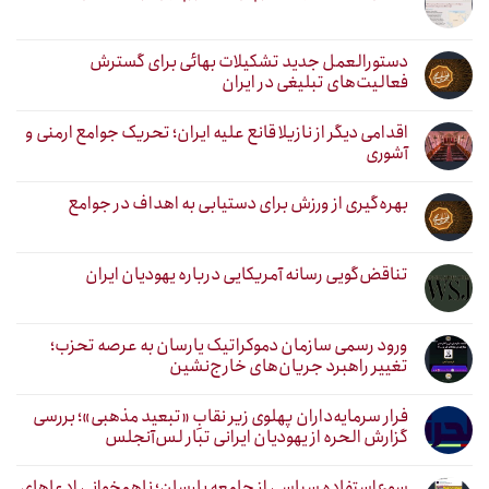
دستورالعمل جدید تشکیلات بهائی برای گسترش
فعالیت‌های تبلیغی در ایران
اقدامی دیگر از نازیلا قانع علیه ایران؛ تحریک جوامع ارمنی و
آشوری
بهره‌گیری از ورزش برای دستیابی به اهداف در جوامع
تناقض‌گویی رسانه آمریکایی درباره یهودیان ایران
ورود رسمی سازمان دموکراتیک یارسان به عرصه تحزب؛
تغییر راهبرد جریان‌های خارج‌نشین
فرار سرمایه‌داران پهلوی زیر نقابِ «تبعید مذهبی»؛ بررسی
گزارش الحره از یهودیان ایرانی تبار لس‌آنجلس
سوءاستفاده سیاسی از جامعه یارسان؛ ناهمخوانی ادعاهای