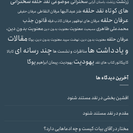
سخنرانی
سخنرانی موضوعی نقد حلقه
زرتشت
زرتشت، باستان گرایی
های کوتاه نقد حلقه
عبدالبها
عرفان التقاطی
طنز
عرفان حقیقی
عرفان حلقه
قانون جذب
عرفان های نوظهور
عرفان کاذب
فرقه
محمدعلی طاهری
معنویت بدون دین،
معنویت
معنویت بدون دین
مسیحیت
مقالات
عرفان حلقه
معنویت بدون دین، یوگا
معنویت بدون دین، نهضت سپید
و یادداشت ها
چند رسانه ای
مناظرات و نشست ها
کابالا
یهودیت
یوگا
یهودیت، پیمان ابراهیم
کاریکاتور
کتاب های نقد
آخرین دیدگاه ها
افشین بخشی
در
نقد مستند شنود
مقدم
در
نقد مستند شنود
مختار
در
آقای بیات کیست و چه ادعاهایی دارد؟