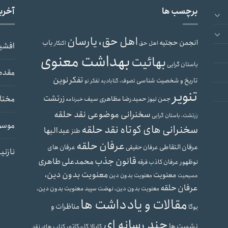
برچسب ها
آخری
اهل حق، یارسان
انجمن حجتیه
باب
اهل حق
اکنکار
افشی
بهداشت معنوی
بهائیت
باستان گرایی
مقدم
تفکر نوین
تاریخ و شخصیت شناسی
تصوف، گنابادیه
تفکر نو
تنویر
زرتشت
مختار
حمیدرضا مظاهری سیف
جمن نیوز
خبرنامه
سخنرانی موضوعی نقد حلقه
زرتشت، باستان گرایی
موسو
سخنرانی های کوتاه نقد حلقه
عبدالبها
طنز
عرفان حلقه
عرفان التقاطی
عرفان های
عرفان حقیقی
نازنی
قانون جذب
محمدعلی طاهری
نوظهور
عرفان کاذب
فرقه
معنویت بدون دین،
معنویت
معنویت بدون دین
مسیحیت
عرفان حلقه
معنویت بدون دین،
معنویت بدون دین، نهضت سپید
مقالات و یادداشت ها
مناظرات و
یوگا
چند رسانه ای
نشست ها
کابالا
کاریکاتور
کتاب های نقد