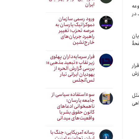
ایران
وعه
 در
ورود رسمی سازمان
دموکراتیک یارسان به
عرصه تحزب؛ تغییر
یان
راهبرد جریان‌های
خارج‌نشین
فحۀ
فرار سرمایه‌داران پهلوی
زیر نقابِ «تبعید مذهبی»؛
رار
بررسی گزارش الحره از
وزش
یهودیان ایرانی تبار
لس‌آنجلس
سوءاستفاده سیاسی از
مثل
جامعه یارسان؛
اهی
ناهمخوانی ادعاهای
کانون حقوق بشر با
واقعیت‌های میدانی
رسانه آمریکایی: جنگ با
ایران، تجاوز به امنیت