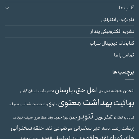
قالب ها
تلویزیون اینترنتی
نشریه الکترونیکی پندار
کتابخانه دیجیتال سراب
تماس با ما
برچسب ها
اهل حق، یارسان
انجمن حجتیه
باب
باستان گرایی
اهل حق
اکنکار
بهداشت معنوی
بهائیت
تاریخ و شخصیت شناسی
تصوف،
تنویر
تفکر نوین
حمیدرضا مظاهری سیف
جمن نیوز
گنابادیه
تفکر نو
خبرنامه
سخنرانی
سخنرانی موضوعی نقد حلقه
زرتشت
زرتشت، باستان گرایی
های کوتاه نقد حلقه
عبدالبها
عرفان التقاطی
طنز
عرفان حقیقی