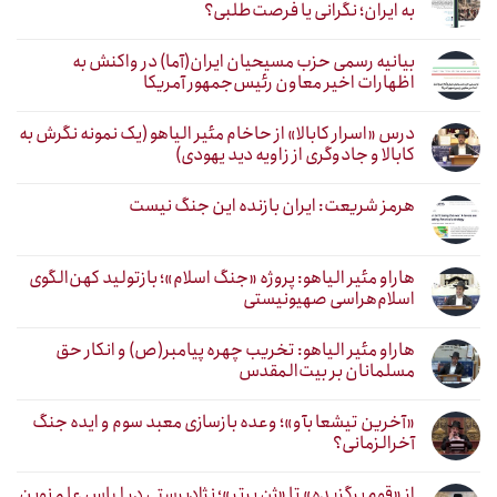
به ایران؛ نگرانی یا فرصت‌طلبی؟
بیانیه رسمی حزب مسیحیان ایران(آما) در واکنش به
اظهارات اخیر معاون رئیس‌جمهور آمریکا
درس «اسرار کابالا» از حاخام مئیر الیاهو (یک نمونه نگرش به
کابالا و جادوگری از زاویه دید یهودی)
هرمز شریعت: ایران بازنده این جنگ نیست
هاراو مئیر الیاهو: پروژه «جنگ اسلام»؛ بازتولید کهن‌الگوی
اسلام‌هراسی صهیونیستی
هاراو مئیر الیاهو: تخریب چهره پیامبر(ص) و انکار حق
مسلمانان بر بیت‌المقدس
«آخرین تیشعا بآو»؛ وعده بازسازی معبد سوم و ایده جنگ
آخرالزمانی؟
از «قوم برگزیده» تا «ژن برتر»؛ نژادپرستی در لباس علم نوین