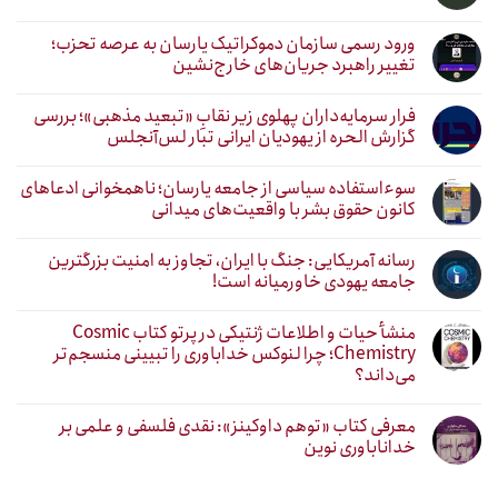
ورود رسمی سازمان دموکراتیک یارسان به عرصه تحزب؛
تغییر راهبرد جریان‌های خارج‌نشین
فرار سرمایه‌داران پهلوی زیر نقابِ «تبعید مذهبی»؛ بررسی
گزارش الحره از یهودیان ایرانی تبار لس‌آنجلس
سوءاستفاده سیاسی از جامعه یارسان؛ ناهمخوانی ادعاهای
کانون حقوق بشر با واقعیت‌های میدانی
رسانه آمریکایی: جنگ با ایران، تجاوز به امنیت بزرگترین
جامعه یهودی خاورمیانه است!
منشأ حیات و اطلاعات ژنتیکی در پرتو کتاب Cosmic
Chemistry؛ چرا لنوکس خداباوری را تبیینی منسجم‌تر
می‌داند؟
معرفی کتاب «توهم داوکینز»: نقدی فلسفی و علمی بر
خداناباوری نوین