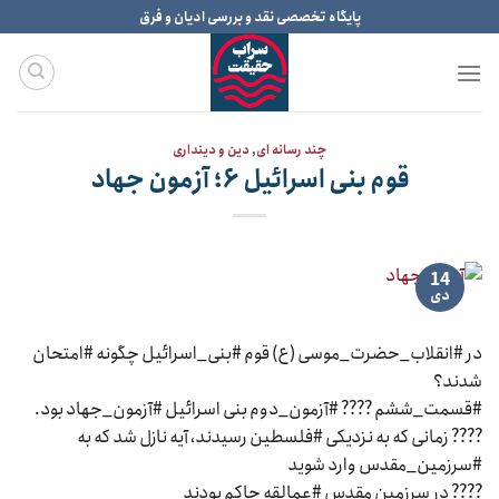
Ski
پایگاه تخصصی نقد و بررسی ادیان و فرق
t
conten
چند رسانه ای
,
دین و دینداری
قوم بنی اسرائیل ۶؛ آزمون جهاد
14
دی
در #انقلاب_حضرت_موسی (ع) قوم #بنی_اسرائیل چگونه #امتحان
شدند؟
#قسمت_ششم ???? #آزمون_دوم بنی اسرائیل #آزمون_جهاد بود.
???? زمانی که به نزدیکی #فلسطین رسیدند، آیه نازل شد که به
#سرزمین_مقدس وارد شوید
???? در سرزمین مقدس #عمالقه حاکم بودند