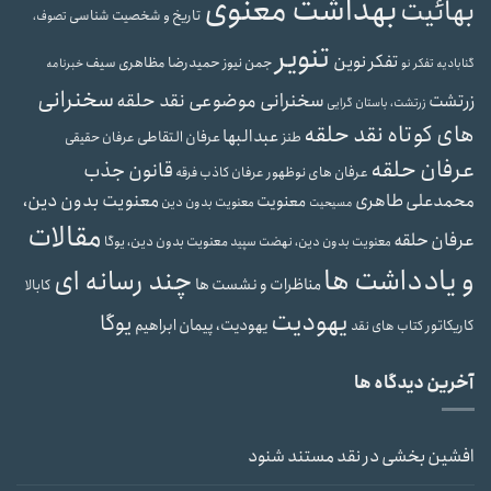
بهداشت معنوی
بهائیت
تاریخ و شخصیت شناسی
تصوف،
تنویر
تفکر نوین
حمیدرضا مظاهری سیف
جمن نیوز
گنابادیه
تفکر نو
خبرنامه
سخنرانی
سخنرانی موضوعی نقد حلقه
زرتشت
زرتشت، باستان گرایی
های کوتاه نقد حلقه
عبدالبها
عرفان التقاطی
طنز
عرفان حقیقی
عرفان حلقه
قانون جذب
عرفان های نوظهور
عرفان کاذب
فرقه
محمدعلی طاهری
معنویت بدون دین،
معنویت
معنویت بدون دین
مسیحیت
مقالات
عرفان حلقه
معنویت بدون دین، یوگا
معنویت بدون دین، نهضت سپید
و یادداشت ها
چند رسانه ای
مناظرات و نشست ها
کابالا
یهودیت
یوگا
یهودیت، پیمان ابراهیم
کاریکاتور
کتاب های نقد
آخرین دیدگاه ها
افشین بخشی
در
نقد مستند شنود