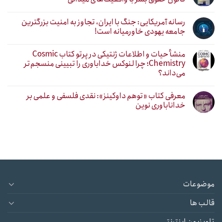
رسانه آمریکایی: جنگ با ایران، تجاوز به امنیت بزرگترین
جامعه یهودی خاورمیانه است!
منشأ حیات و اطلاعات ژنتیکی در پرتو کتاب Cosmic
Chemistry؛ چرا لنوکس خداباوری را تبیینی منسجم‌تر
می‌داند؟
معرفی کتاب «توهم داوکینز»: نقدی فلسفی و علمی بر
خداناباوری نوین
موضوعات
قالب ها
تلویزیون اینترنتی