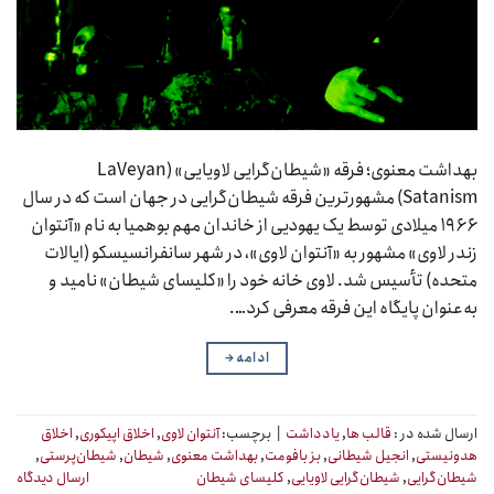
بهداشت معنوی؛ فرقه «شیطان‌گرایی لاویایی» (LaVeyan
Satanism) مشهورترین فرقه شیطان‌گرایی در جهان است که در سال
۱۹۶۶ میلادی توسط یک یهودیی از خاندان مهم بوهمیا به نام «آنتوان
زندر لاوی» مشهور به «آنتوان لاوی»، در شهر سانفرانسیسکو (ایالات
متحده) تأسیس شد. لاوی خانه خود را «کلیسای شیطان» نامید و
به‌عنوان پایگاه این فرقه معرفی کرد….
ادامه
→
ارسال شده در :
قالب ها
,
یادداشت
|
برچسب:
آنتوان لاوی
,
اخلاق اپیکوری
,
اخلاق
هدونیستی
,
انجیل شیطانی
,
بز بافومت
,
بهداشت معنوی
,
شیطان
,
شیطان‌پرستی
,
شیطان‌گرایی
,
شیطان‌گرایی لاویایی
,
کلیسای شیطان
ارسال دیدگاه