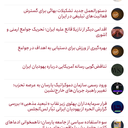
دستورالعمل جدید تشکیلات بهائی برای گسترش
فعالیت‌های تبلیغی در ایران
اقدامی دیگر از نازیلا قانع علیه ایران؛ تحریک جوامع ارمنی و
آشوری
بهره‌گیری از ورزش برای دستیابی به اهداف در جوامع
تناقض‌گویی رسانه آمریکایی درباره یهودیان ایران
ورود رسمی سازمان دموکراتیک یارسان به عرصه تحزب؛
تغییر راهبرد جریان‌های خارج‌نشین
فرار سرمایه‌داران پهلوی زیر نقابِ «تبعید مذهبی»؛ بررسی
گزارش الحره از یهودیان ایرانی تبار لس‌آنجلس
سوءاستفاده سیاسی از جامعه یارسان؛ ناهمخوانی ادعاهای
کانون حقوق بشر با واقعیت‌های میدانی