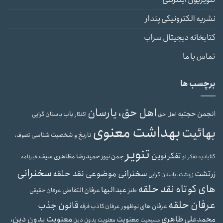
نشریه الکترونیکی پندار
کتابخانه دیجیتال سراب
تماس با ما
برچسب ها
اهل حق، یارسان
انجمن حجتیه
باب
باستان گرایی
اهل حق
اکنکار
بهداشت معنوی
بهائیت
تاریخ و شخصیت شناسی
تصوف،
تنویر
تفکر نوین
حمیدرضا مظاهری سیف
جمن نیوز
گنابادیه
تفکر نو
خبرنامه
سخنرانی
سخنرانی موضوعی نقد حلقه
زرتشت
زرتشت، باستان گرایی
های کوتاه نقد حلقه
عبدالبها
عرفان التقاطی
طنز
عرفان حقیقی
عرفان حلقه
قانون جذب
عرفان های نوظهور
عرفان کاذب
فرقه
محمدعلی طاهری
معنویت بدون دین،
معنویت
معنویت بدون دین
مسیحیت