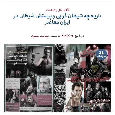
قالب ها
,
یادداشت
تاریخچه شیطان گرایی و پرستش شیطان در
ایران معاصر
در تاریخ
۱۴۰۰/۰۳/۲۱
نویسنده:
بهداشت معنوی
21
خرداد