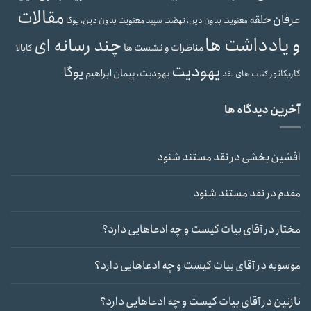
مقالات
عرفان حلقه
معنویت بدون دین، یوگا
معنویت بدون دین، نهضت سپید
و یادداشت ها
چند رسانه ای
مناظرات و نشست ها
کابالا
یهودیت
یوگا
یهودیت، پیمان ابراهیم
کاریکاتور
کتاب های نقد
آخرین دیدگاه ها
افشین بخشی
در
نقد مستند شنود
مقدم
در
نقد مستند شنود
مختار
در
آقای بیات کیست و چه ادعاهایی دارد؟
موسویه
در
آقای بیات کیست و چه ادعاهایی دارد؟
نازنین
در
آقای بیات کیست و چه ادعاهایی دارد؟