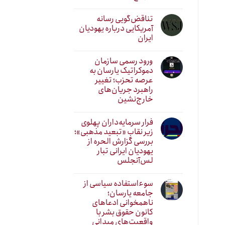
تناقض‌گویی رسانه
آمریکایی درباره یهودیان
ایران
ورود رسمی سازمان
دموکراتیک یارسان به
عرصه تحزب؛ تغییر
راهبرد جریان‌های
خارج‌نشین
فرار سرمایه‌داران پهلوی
زیر نقابِ «تبعید مذهبی»؛
بررسی گزارش الحره از
یهودیان ایرانی تبار
لس‌آنجلس
سوءاستفاده سیاسی از
جامعه یارسان؛
ناهمخوانی ادعاهای
کانون حقوق بشر با
واقعیت‌های میدانی