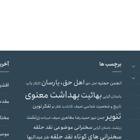
برچسب ها
آخری
اهل حق، یارسان
انجمن حجتیه
باب
اهل حق
اکنکار
افشی
بهداشت معنوی
بهائیت
باستان گرایی
مقدم
تفکر نوین
تاریخ و شخصیت شناسی
تصوف، گنابادیه
تفکر نو
تنویر
زرتشت
مختار
حمیدرضا مظاهری سیف
جمن نیوز
خبرنامه
سخنرانی موضوعی نقد حلقه
زرتشت، باستان گرایی
موسو
سخنرانی های کوتاه نقد حلقه
عبدالبها
طنز