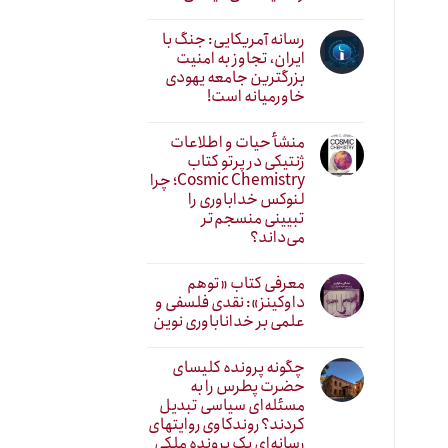
رسانه آمریکایی: جنگ با
ایران، تجاوز به امنیت
بزرگترین جامعه یهودی
خاورمیانه است!
منشأ حیات و اطلاعات
ژنتیکی در پرتو کتاب
Cosmic Chemistry؛ چرا
لنوکس خداباوری را
تبیینی منسجم‌تر
می‌داند؟
معرفی کتاب «توهم
داوکینز»: نقدی فلسفی و
علمی بر خداناباوری نوین
چگونه پرونده کلیسای
حضرت پطرس را به
مسئله‌ای سیاسی تبدیل
کردند؟ روندکاوی روایتهای
رسانه‌ایِ یک پرونده ملکی