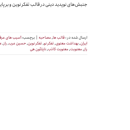
جنبش‌های نوپدید دینی در قالب تفکر نوین و بر پایه
ارسال شده در :
قالب ها
,
مصاحبه
|
برچسب:
آسیب های عرفا
ایران
,
بهداشت معنوی
,
تفکر نو
,
تفکر نوین
,
حسین عرب
,
راز
,
عر
راز
,
معنویت
,
معنویت کاذب
,
ناپلئون هی