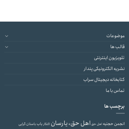
موضوعات
قالب ها
تلویزیون اینترنتی
نشریه الکترونیکی پندار
کتابخانه دیجیتال سراب
تماس با ما
برچسب ها
اهل حق، یارسان
انجمن حجتیه
باب
باستان گرایی
اهل حق
اکنکار