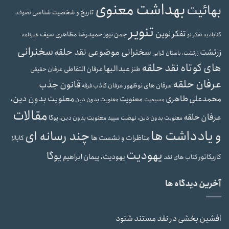
بهداشت معنوی
بهائیت
تاریخ و شخصیت شناسی
تصوف،
تنویر
تفکر نوین
حمیدرضا مظاهری سیف
جمن نیوز
گنابادیه
تفکر نو
خبرنامه
سخنرانی
سخنرانی موضوعی نقد حلقه
زرتشت
زرتشت، باستان گرایی
های کوتاه نقد حلقه
عبدالبها
عرفان التقاطی
طنز
عرفان حقیقی
عرفان حلقه
قانون جذب
عرفان های نوظهور
عرفان کاذب
فرقه
محمدعلی طاهری
معنویت بدون دین،
معنویت
معنویت بدون دین
مسیحیت
مقالات
عرفان حلقه
معنویت بدون دین، یوگا
معنویت بدون دین، نهضت سپید
و یادداشت ها
چند رسانه ای
مناظرات و نشست ها
کابالا
یهودیت
یوگا
یهودیت، پیمان ابراهیم
کاریکاتور
کتاب های نقد
آخرین دیدگاه ها
افشین بخشی
در
نقد مستند شنود