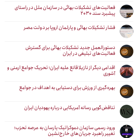
فعالیت‌های تشکیلات بهائی در سازمان ملل در راستای
پیشبرد سند ۲۰۳۰
فشار تشکیلات بهائی و پارلمان اروپا بر دولت مصر
دستورالعمل جدید تشکیلات بهائی برای گسترش
فعالیت‌های تبلیغی در ایران
اقدامی دیگر از نازیلا قانع علیه ایران؛ تحریک جوامع ارمنی و
آشوری
بهره‌گیری از ورزش برای دستیابی به اهداف در جوامع
تناقض‌گویی رسانه آمریکایی درباره یهودیان ایران
ورود رسمی سازمان دموکراتیک یارسان به عرصه تحزب؛
تغییر راهبرد جریان‌های خارج‌نشین