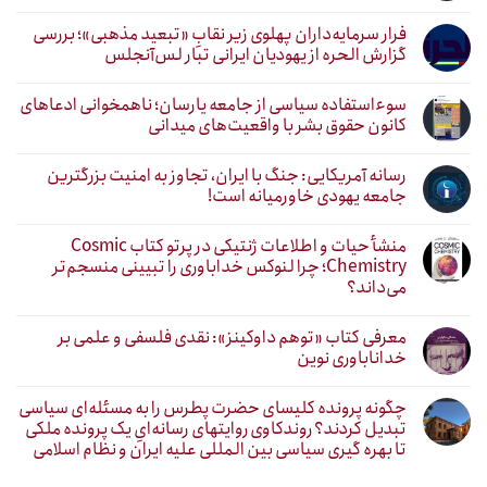
فرار سرمایه‌داران پهلوی زیر نقابِ «تبعید مذهبی»؛ بررسی
گزارش الحره از یهودیان ایرانی تبار لس‌آنجلس
سوءاستفاده سیاسی از جامعه یارسان؛ ناهمخوانی ادعاهای
کانون حقوق بشر با واقعیت‌های میدانی
رسانه آمریکایی: جنگ با ایران، تجاوز به امنیت بزرگترین
جامعه یهودی خاورمیانه است!
منشأ حیات و اطلاعات ژنتیکی در پرتو کتاب Cosmic
Chemistry؛ چرا لنوکس خداباوری را تبیینی منسجم‌تر
می‌داند؟
معرفی کتاب «توهم داوکینز»: نقدی فلسفی و علمی بر
خداناباوری نوین
چگونه پرونده کلیسای حضرت پطرس را به مسئله‌ای سیاسی
تبدیل کردند؟ روندکاوی روایتهای رسانه‌ایِ یک پرونده ملکی
تا بهره گیری سیاسی بین المللی علیه ایران و نظام اسلامی