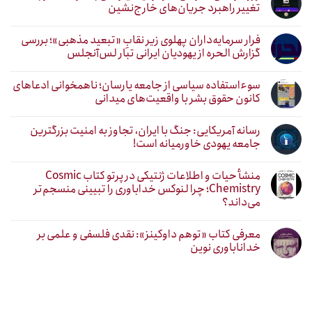
تغییر راهبرد جریان‌های خارج‌نشین
فرار سرمایه‌داران پهلوی زیر نقابِ «تبعید مذهبی»؛ بررسی
گزارش الحره از یهودیان ایرانی تبار لس‌آنجلس
سوءاستفاده سیاسی از جامعه یارسان؛ ناهمخوانی ادعاهای
کانون حقوق بشر با واقعیت‌های میدانی
رسانه آمریکایی: جنگ با ایران، تجاوز به امنیت بزرگترین
جامعه یهودی خاورمیانه است!
منشأ حیات و اطلاعات ژنتیکی در پرتو کتاب Cosmic
Chemistry؛ چرا لنوکس خداباوری را تبیینی منسجم‌تر
می‌داند؟
معرفی کتاب «توهم داوکینز»: نقدی فلسفی و علمی بر
خداناباوری نوین