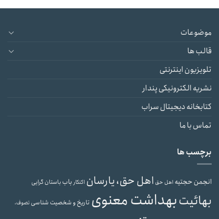
موضوعات
قالب ها
تلویزیون اینترنتی
نشریه الکترونیکی پندار
کتابخانه دیجیتال سراب
تماس با ما
برچسب ها
اهل حق، یارسان
انجمن حجتیه
باب
باستان گرایی
اهل حق
اکنکار
بهداشت معنوی
بهائیت
تاریخ و شخصیت شناسی
تصوف،