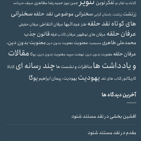
تنویر
تفکر نوین
حمیدرضا مظاهری سیف
جمن نیوز
گنابادیه
تفکر نو
خبرنامه
سخنرانی
سخنرانی موضوعی نقد حلقه
زرتشت
زرتشت، باستان گرایی
های کوتاه نقد حلقه
عبدالبها
عرفان التقاطی
طنز
عرفان حقیقی
عرفان حلقه
قانون جذب
عرفان های نوظهور
عرفان کاذب
فرقه
محمدعلی طاهری
معنویت بدون دین،
معنویت
معنویت بدون دین
مسیحیت
مقالات
عرفان حلقه
معنویت بدون دین، یوگا
معنویت بدون دین، نهضت سپید
و یادداشت ها
چند رسانه ای
مناظرات و نشست ها
کابالا
یهودیت
یوگا
یهودیت، پیمان ابراهیم
کاریکاتور
کتاب های نقد
آخرین دیدگاه ها
افشین بخشی
در
نقد مستند شنود
مقدم
در
نقد مستند شنود