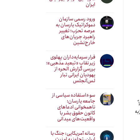
ایران
ورود رسمی سازمان
دموکراتیک یارسان به
عرصه تحزب؛ تغییر
راهبرد جریان‌های
خارج‌نشین
فرار سرمایه‌داران پهلوی
زیر نقابِ «تبعید مذهبی»؛
بررسی گزارش الحره از
یهودیان ایرانی تبار
لس‌آنجلس
سوءاستفاده سیاسی از
جامعه یارسان؛
ناهمخوانی ادعاهای
به
کانون حقوق بشر با
واقعیت‌های میدانی
رسانه آمریکایی: جنگ با
ایران، تجاوز به امنیت