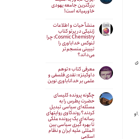
بزرگترین جامعه یهودی
خاورمیانه است!
منشأ حیات و اطلاعات
ژنتیکی در پرتو کتاب
Cosmic Chemistry؛ چرا
لنوکس خداباوری را
تبیینی منسجم‌تر
می‌داند؟
دی
معرفی کتاب «توهم
داوکینز»: نقدی فلسفی و
علمی بر خداناباوری نوین
چگونه پرونده کلیسای
حضرت پطرس را به
مسئله‌ای سیاسی تبدیل
کردند؟ روندکاوی روایتهای
او
رسانه‌ایِ یک پرونده ملکی
تا بهره گیری سیاسی بین
المللی علیه ایران و نظام
اسلامی