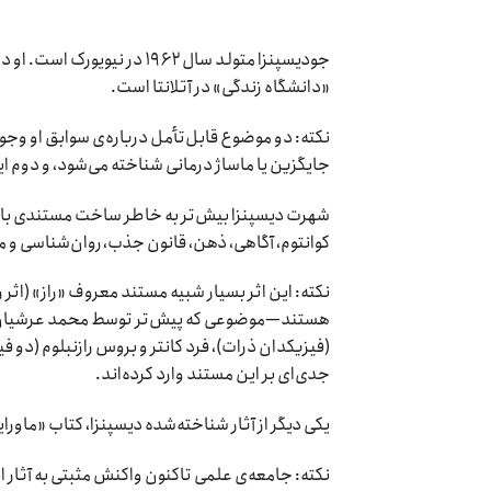
جودیسپنزا متولد سال ۱۹۶۲ در
«دانشگاه زندگی» در آتلانتا است.
نکته: دو موضوع قابل‌تأمل درباره‌ی سوابق او وجو
جایگزین یا ماساژ درمانی شناخته می‌شود، و دوم ای
شهرت دیسپنزا بیش‌تر به خاطر ساخت مستندی با ع
کوانتوم، آگاهی، ذهن، قانون جذب، روان‌شناسی و مف
نکته: این اثر بسیار شبیه مستند معروف «راز» (اثر
هستند—موضوعی که پیش‌تر توسط محمد عرشیان‌فر ن
(فیزیکدان ذرات)، فرد کانتر و بروس رازنبلوم (دو ف
جدی‌ای بر این مستند وارد کرده‌اند.
یکی دیگر از آثار شناخته‌شده دیسپنزا، کتاب «ماور
نکته: جامعه‌ی علمی تاکنون واکنش مثبتی به آثار ا