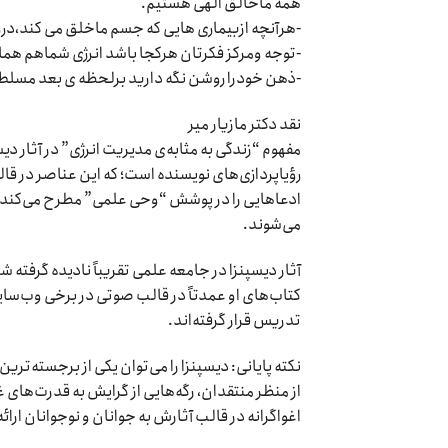
همه ماخالق الهی هستیم.
-هرآنچه ازبیماری هایی که جسم ماخلق می کند،درو
-توجه ومرکز فکرتان هرکجا باشد انرژی شماهم هم
-ذهن خودرا روشن نگه دارید برلحظه ی بعد مسلط
نقد دکتر مازیار میر
مفهوم “زندگی به مثابه‌ی مدیریت انرژی” در آثار دیسپ
رؤیاپردازی‌های نویسنده است؛ که این عناصر در قال
ادعاهایی را در پوشش “وحی علمی” مطرح می‌کند که ا
می‌شوند.
آثار دیسپنزا در جامعه علمی تقریباً نادیده گرفته
کتاب‌های او عمدتاً در قالب صوتی در برخی وب‌سای
تدریس قرار گرفته‌اند.
نکته پایانی: دیسپنزا را می‌توان یکی از برجسته‌تری
از منظر منتقدان، رگه‌هایی از گرایش به قدرت‌های 
اغواگرانه در قالب‌ آثارش به جوانان و نوجوانان ارائ