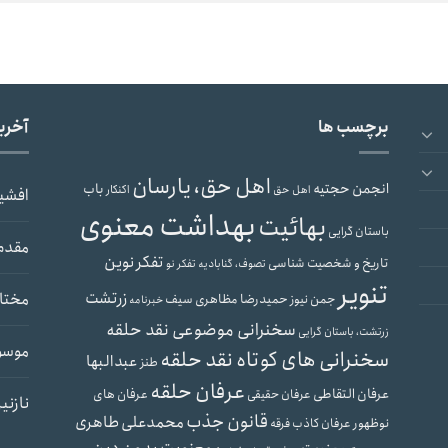
برچسب ها
آخری
اهل حق، یارسان
انجمن حجتیه
باب
اهل حق
اکنکار
افشی
بهداشت معنوی
بهائیت
باستان گرایی
مقدم
تفکر نوین
تاریخ و شخصیت شناسی
تصوف، گنابادیه
تفکر نو
تنویر
زرتشت
مختار
حمیدرضا مظاهری سیف
جمن نیوز
خبرنامه
سخنرانی موضوعی نقد حلقه
زرتشت، باستان گرایی
موسو
سخنرانی های کوتاه نقد حلقه
عبدالبها
طنز
عرفان حلقه
عرفان التقاطی
عرفان های
عرفان حقیقی
نازنی
قانون جذب
محمدعلی طاهری
نوظهور
عرفان کاذب
فرقه