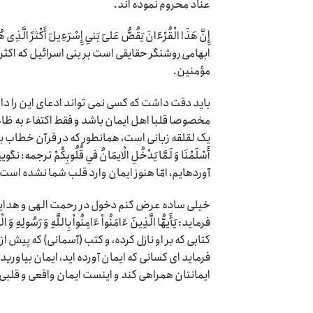
عناد محروم نموده اند.
إِنَّ هَذَا الْقُرْءَانَ یَقُصُّ عَلىَ‏ بَنىِ إِسْرَءِیلَ أَکْثرََ ال
ابهامى روشنگر حقایقى است بر بنى اسرائیل که اکث
مؤمنین.
باید دقت داشت که کسی نمی تواند ادعای این را د
مخصوصا قلبا اهل ایمان باشد و فقط اکتفاء به ظاه
یک لقلقه زبانی است، همانطور که در قرآن خطاب به عده ای ظاهر
أَسْلَمْنَا وَ لَمَّا یَدْخُلِ الْایمَانُ فىِ قُلُوبِکُمْ ت
آورده‏ایم، امّا هنوز ایمان وارد قلب شما نشده است.
خیلی ساده عرض کنم دخول در رحمت الهی و هدایت 
فرماید: یَأَیهُّا الَّذِینَ ءَامَنُواْ ءَامِنُواْ بِاللَّهِ وَ رَسُ
کتابى که بر او نازل کرده، و کتب (آسمانى) که پیش از
فرماید ای کسانی که ایمان آورده اید، ایمان بیاوری
ایمانتان همراهی کند و اینست ایمان واقعی و قلبی 