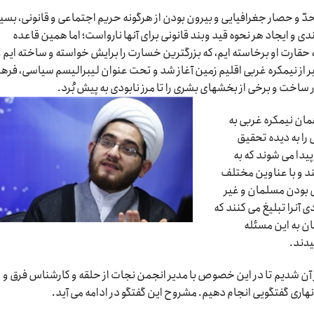
حدّ و حصار جغرافیایی و بیرون بودن از هرگونه حریم اجتماعی و قانونی، بسیا
 و ایجاد هر نحوه قید وبند قانونی برای آن‏ها نارواست؛ اما همین قاعده
 حقارت او برخاسته‏ ایم، که بزرگ‏ترین خسارت را برایش خواسته و ساخته ‏ایم و
 از نیمکره غربی اقلیم زمین آغاز شد و تحت عنوان لیبرالیسم سیاسی، فره
 ساخت و برخی از بخش‏های بشری را تا مرز نابودی به پیش بُرد.
مان نیمکره غربی به
 را به دیده تحقیق
 پیدا می شوند که به
ند و با عناوین مختلف
 بودن مسلمان و غیر
 آنرا تبلیغ می کنند که
ان به این مسئله
یدند.
 بر آن شدیم تا در این خصوص با مدیر انجمن نجات از حلقه و کارشناس فرق و
ری گفتگویی انجام دهیم. مشروح این گفتگو در ادامه می آید.