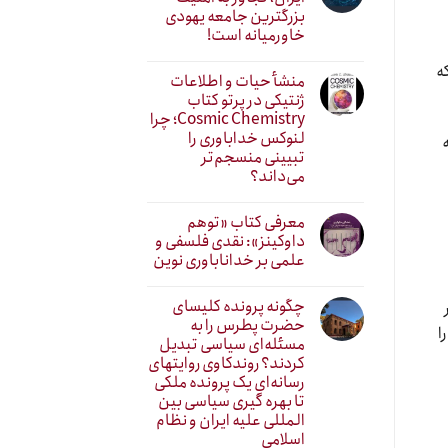
بزرگترین جامعه یهودی
خاورمیانه است!
که
منشأ حیات و اطلاعات
ژنتیکی در پرتو کتاب
Cosmic Chemistry؛ چرا
لنوکس خداباوری را
ه
تبیینی منسجم‌تر
می‌داند؟
معرفی کتاب «توهم
داوکینز»: نقدی فلسفی و
علمی بر خداناباوری نوین
چگونه پرونده کلیسای
حضرت پطرس را به
ا
مسئله‌ای سیاسی تبدیل
کردند؟ روندکاوی روایتهای
رسانه‌ایِ یک پرونده ملکی
تا بهره گیری سیاسی بین
المللی علیه ایران و نظام
اسلامی