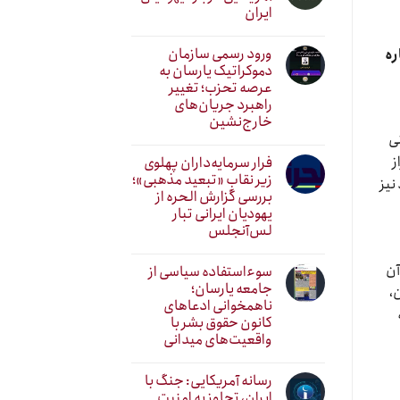
ایران
ورود رسمی سازمان
ره
دموکراتیک یارسان به
عرصه تحزب؛ تغییر
راهبرد جریان‌های
خارج‌نشین
نی
ز
فرار سرمایه‌داران پهلوی
زیر نقابِ «تبعید مذهبی»؛
نیز
بررسی گزارش الحره از
یهودیان ایرانی تبار
لس‌آنجلس
آن
سوءاستفاده سیاسی از
جامعه یارسان؛
،
ناهمخوانی ادعاهای
کانون حقوق بشر با
واقعیت‌های میدانی
رسانه آمریکایی: جنگ با
ایران، تجاوز به امنیت