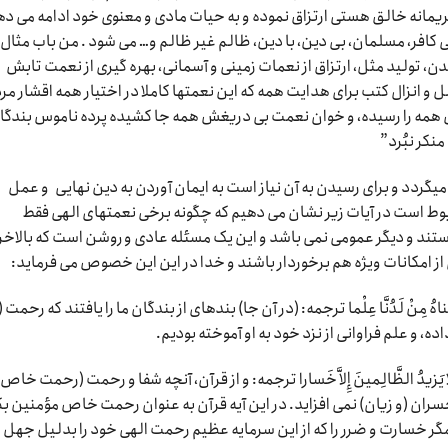
یمانه خالق هستی ارتزاق نموده و به حیات مادی و معنوی خود ادامه می ده
افر، مسلمان، بی دین، با دین، ظالم غیر ظالم و… می شود . من باب مثال 
، تولید مثل، ارتزاق از نعمات زمینی و آسمانی، بهره گیری از نعمت تابش
 و انزال کتب برای هدایت همه که این نعمتها کاملا در اختیار همه اقشار مر
بش همه را رسیده، و خوان نعمت بى‏ دریغش همه جا کشیده پرده ناموس بندگا
نکر نبُرد”
دد و برای رسیدن به آن نیاز است به ایمان آوردن به دین نهایی و عمل
وط است در آیات زیر نشان می دهیم که چگونه برخی نعمتهای الهی فقط
تند و دیگر عمومی نمی باشد و این یک مسئله عادی و روشن است که بالاخر
ی از امکانات ویژه هم برخوردار باشند و خدا در این این خصوص می فرماید:
وَ عَلَّمْناهُ مِنْ لَدُنَّا عِلْما ترجمه: (در آن جا) بنده‏اى از بندگان ما را یافتند که رحمت 
و علم فراوانى از نزد خود به او آموخته بودیم.
ْمِنِین َ وَ لا یَزیدُ الظَّالِمینَ إِلاَّ خَسارا ترجمه: و از قرآن، آنچه شفا و رحمت (رحمت خاص
سران (و زیان) نمى ‏افزاید. در این آیه قرآن به عنوان رحمت خاص مؤمنین بک
گر خسارت و ضرر را که از این سرمایه عظیم رحمت الهی خود را بدلیل جهل 