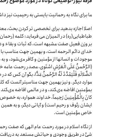
فرقه نیوز-توضیحی کوتاه در مورد موضوع رحمان
ما برای نگاه به رحمانیت بایستی به رحیمیت نیز دا
اصلا اجازه بدهید برای تخصصی تر کردن بحث، معنا
طباطبایی(ره) در المیزان می فرماید: کلمه (رحمان
بر وزن فعیل صفت مشبهه است، که ثبات و بقاء و د
خداى دائم الرحمه است، و بهمین جهت مناسب با 
موجودات و انسانها از مؤمنین و کافر مى‏شود، و به 
(الرَّحْمنُ عَلَى الْعَرْشِ اسْتَوى‏، مصدر رحمت عا
الضَّلالَهِ فَلْیَمْدُدْ لَهُ الرَّحْمنُ مَدًّا، بگو آ
موارد دیگر. و نیز بهمین جهت مناسب‏تر آنست که کلم
بمؤمنین افاضه مى‏کند، و در عالمى افاضه مى‏کند ک
کانَ بِالْمُؤْمِنِینَ رَحِیماً، خداوند همواره، به خصوص م
ایشان رئوف و رحیم است) و آیاتى دیگر، و به همین
خاص مؤمنین است.
از نگاه اسلام در مورد رحمت عام الهی که صفت رحم
شئ در طریق وجودی و حیاتش مستعد به دریافت آن