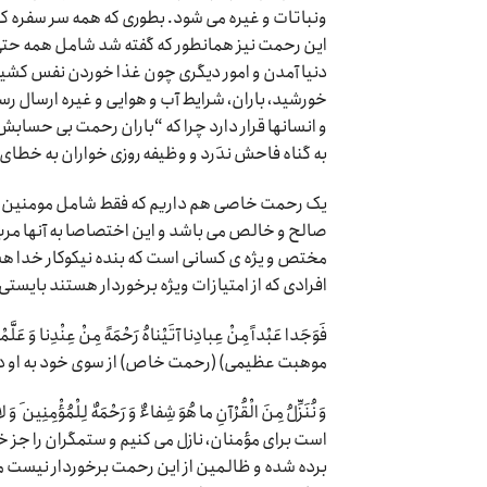
ونباتات و غیره می شود. بطوری که همه سر سفره کر
این رحمت نیز همانطور که گفته شد شامل همه حتی ک
دنیا آمدن و امور دیگری چون غذا خوردن نفس کشیدن
خورشید، باران، شرایط آب و هوایی و غیره ارسال رسل
و انسانها قرار دارد چرا که “باران رحمت بى‏ حسا
به گناه فاحش ندَرد و وظیفه روزی خواران به خطای م
یک رحمت خاصی هم داریم که فقط شامل مومنین میگر
صالح و خالص می باشد و این اختصاصا به آنها مرب
مختص و یژه ی کسانی است که بنده نیکوکار خدا هس
افرادی که از امتیازات ویژه برخوردار هستند بایست
فَوَجَدا عَبْداً مِنْ عِبادِنا آتَیْناهُ رَحْمَهً مِنْ عِنْدِنا 
موهبت عظیمى) (رحمت خاص) از سوى خود به او داده، 
وَ نُنَزِّلُ مِنَ الْقُرْآنِ ما هُوَ شِفاءٌ وَ رَحْمَهٌ لِلْمُؤ
است براى مؤمنان، نازل مى‏ کنیم و ستمگران را جز خ
برده شده و ظالمین از این رحمت برخوردار نیست م