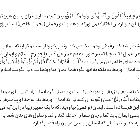
َّذِى هُمْ فِیهِ یخَْتَلِفُونَ وَ إِنَّهُ لهَُدًى وَ رَحْمَهٌ لِّلْمُؤْمِنِین ترجمه: این قرآن بدون هیچگ
ر آنان درباره آن اختلاف می ورزند.و هدایت و رحمتى(رحمت خاص) است براى
اشته باشد که از فیض رحمت خاص خداوند برخوردار است مگر اینکه عملا و
ر اعمال نکند چرا که در صورت عدم همراهی قلب با جوارح، اسلام و ایمان ف
 بین می فرماید: قَالَتِ الْأَعْرَابُ ءَامَنَّا قُل لَّمْ تُؤْمِنُواْ وَ لَاکِن قُولُوا
رجمه: نگویید ایمان آورده‏ایم بلکه به آنها بگو: شما ایمان نیاورده‏اید، ولى بگویید اسلام
تشریعی تزریقی و تفویضی نیست و بایستی فرد ایمان راستین بیاورد و یا 
ولِهِ وَ الْکِتَابِ الَّذِى نَزَّلَ عَلىَ‏ رَسُولِهِ اى کسانى که ایمان آورده‏اید! به خدا و پیامبرش،
 این فرستاده است، ایمان (واقعى) بیاورید. که با یک تعبیر زیبا در این آیه می
د یعنی ایمان باید تمام جان شما را احاطه کند و تمام سلول های بدن شما با
به خداوند متعال که انسان بایستی در این راه قدم بگذارد.