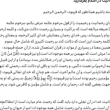
یت در اسلام بفرمایید
شته باشیم همانطور که فرمود: الرحمن الرحیم
ی رحمانیت و رحیمیت را از قول مرحوم علامه عرض بکنم: مرحوم علامه
) صیغه مبالغه است که بر کثرت و بسیارى رحمت دلالت مى‏کند، و کلمه (رحی
وام را میرساند، پس خداى رحمان معنایش خداى کثیر الرحمه، و معناى رح
کلمه رحمت این است که دلالت کند بر رحمت کثیرى که شامل حال عموم
همین معنا در بسیارى از موارد در قرآن استعمال شده، از آن جمله فرموده:
مه خدا عرش است که مهیمن بر همه موجودات است)و نیز فرموده: (قُلْ مَنْ کانَ ف
ن کس که در ضلالت است باید خداوند رحمان او را در ضلالتش مدد برساند) و از این قبیل
ه (رحیم) بر نعمت دائمى، و رحمت ثابت و باقى او دلالت کند، رحمتى که تنها
ه فنا ناپذیر است، و آن عالم آخرت است، هم چنان که خداى تعالى فرمود: (و
ؤمنین رحیم بوده است) و نیز فرموده: (إِنَّهُ بِهِمْ رَؤُفٌ رَحِیمٌ، بدرستى که او به
 جهت بعضى گفته ‏اند: رحمان عام است، و شامل مؤمن و کافر مى‏ شود، و رحی
انیت خدا در آن تجلی دارد باید گفت که رحمت عام عبارت است از اعطا آنچه 
 است، می باشد و این رحمت شامل همه موجودات اعم از حیوان و انسان