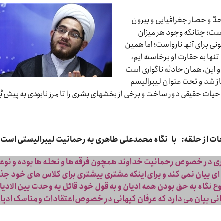
حدّ و حصار جغرافیایی و بیرون
است؛ چنان‏که وجود هر میزان
ی برای آن‏ها نارواست؛ اما همین
نها به حقارت او برخاسته‏ ایم،
 و این، همان حادثه ناگواری است
غاز شد و تحت عنوان لیبرالیسم
 حیات حقیقی دور ساخت و برخی از بخش‏های بشری را تا مرز نابودی به پیش بُ
ات از حلقه: با نگاه محمدعلی طاهری به رحمانیت لیبرالیستی است!
ری در خصوص رحمانیت خداوند همچون فرقه ها و نحله ها بوده و نوع
زه ای بیان نمی کند و برای اینکه مشتری بیشتری برای کلاس های خود ج
نوع نگاه به حق بودن همه ادیان و به قول خود قائل به وحدت بین الادیا
انی بیان می دارد که عرفان کیهانی در خصوص اعتقادات و مناسک ادیا