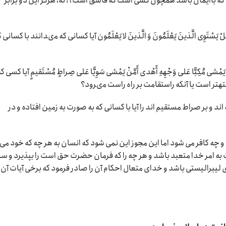
ُون‏ آیا کسى که باایمان باشد همچون کسى است که فاسق است؟! نه، هرگز این دو برابر
َوِی‏ الَّذینَ یَعْلَمُونَ وَ الَّذینَ لا یَعْلَمُون‏ آیا کسانى که مى‏دانند با کسانى 
‏ مُکِبًّا عَلى‏ وَجْهِهِ أَهْدى‏ أَمَّنْ یَمْشی‏ سَوِیًّا عَلى‏ صِراطٍ مُسْتَقیمٍ آیا کسى ک
‏تر است یا آنکه راست‏قامت بر راه راست مى‏رود؟
ند و بر صراط مستقیم اند را آیا با کسانی که به صورت به زمین افتاده و در
ه کافر می شود اما این مجوز این نمی شود که انسان به هر چه که خود می
به امر خدا متعبد باشد و هر چه را که فرمان حضرت حق است را بپذیرد و سر
 ی لیبرالیستی باشد و خدای متعال احکام آن را صادر فرمود که برخی آیات آن ر