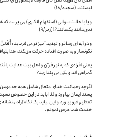
أَفَمَنْ کانَ مُؤْمِناً کَمَنْ کانَ فاسِقاً لا یَسْتَو
نیستند. (سجده/۱۸)
و یا با حالت سوالی (استفهام انکاری) می پرسد که هَلْ یَسْت
نمى‏دانند یکسانند؟! (زمر/۹)
و در آیه ای رساتر و تهدید آمیز تر می فرماید : أَ فَمَنْ یَمْشی
نگونسار و به صورت افتاده حرکت مى‏کند، هدایت‏یافته
یعنی افرادی که به نور قرآن و اهل بیت هدایت یافته ا
گمراهی اند و یکی می پندارید؟
اگرچه رحمانیت خدای متعال شامل همه چه مومن و چ
پسند ایمان بیاورد و لذا باید در این خصوص نسبت 
تعظیم فرو بیاورد و این نباید یک نگاه آزاد منشانه
خدمت شما عرض نمودم.