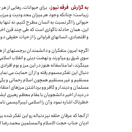
به گزارش
فرقه نیوز،
برای حیوانات، رهایی از هر 
زیباست؛ چنان‏که وجود هر میزان محدودیت و مرزبندی
حیوانی را اگر نسبت به انسان مطرح کنیم، نه تنها به
این، همان حادثه ناگواری است که طی چند قرن اخیر
و اقتصادی، انسان‏های فراوانی را از حیات حقیقی دور
اگرچه امروز، متفکران و دانشمندان برجسته‏ای از ه
سوی شرق رو می‏آورند و نهضت دینی و انقلاب اسلامی
می‏نگرند، اما متاسفانه هنوز در این مرز و بوم افرادی
دنبال این تفکر مسموم رفته و از آن حمایت می نمای
مستقیم و غیر مستقیم همچون اسلام رحمانی و یکی
مسلمان و دیندار و کافر وو برداشتن مرزهای اعتقادی
در دیدار اخیر دانشجویان با مقام معظم رهبری ایش
خطرناک اشاره نمود و آن را اسلامی لیبرالیسمی نام
از آنجا که عرفان حلقه نیز دنباله رو این تفکر شده
ادیان جناب حجت الاسلام والمسلمین محمدرضا انها