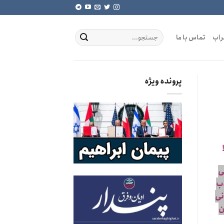
راب
تماس با ما
پرونده ویژه
ی
ذب
نی
ن