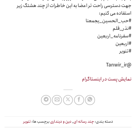
جهت دسترسی راحت تر اعضا به این خاطرات از چند هشتگ زیر
استفاده می کنیم:
#حب_الحسین_یجمعنا
#نذر_قلم
#سفرنامه_اربعین
#اربعین
#تنویر
@Tanwir_ir
نمایش پست در اینستاگرام
دسته بندی:
چند رسانه ای
,
دین و دینداری
برچسب ها:
تنویر