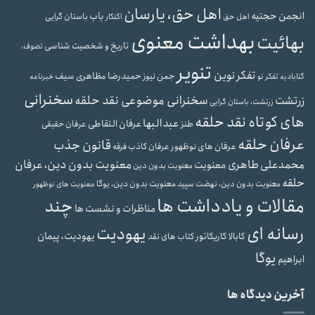
اهل حق، یارسان
انجمن حجتیه
باب
باستان گرایی
اهل حق
اکنکار
بهداشت معنوی
بهائیت
تاریخ و شخصیت شناسی
تصوف،
تنویر
تفکر نوین
حمیدرضا مظاهری سیف
جمن نیوز
گنابادیه
تفکر نو
خبرنامه
سخنرانی
سخنرانی موضوعی نقد حلقه
زرتشت
زرتشت، باستان گرایی
های کوتاه نقد حلقه
عبدالبها
عرفان التقاطی
طنز
عرفان حقیقی
عرفان حلقه
قانون جذب
عرفان های نوظهور
عرفان کاذب
فرقه
محمدعلی طاهری
معنویت بدون دین، عرفان
معنویت
معنویت بدون دین
حلقه
معنویت بدون دین، یوگا
معنویت بدون دین، نهضت سپید
معنویت های نوظهور
مقالات و یادداشت ها
چند
مناظرات و نشست ها
رسانه ای
یهودیت
یهودیت، پیمان
کابالا
کاریکاتور
کتاب های نقد
یوگا
ابراهیم
آخرین دیدگاه ها