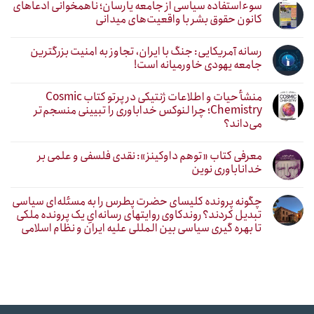
سوءاستفاده سیاسی از جامعه یارسان؛ ناهمخوانی ادعاهای
کانون حقوق بشر با واقعیت‌های میدانی
رسانه آمریکایی: جنگ با ایران، تجاوز به امنیت بزرگترین
جامعه یهودی خاورمیانه است!
منشأ حیات و اطلاعات ژنتیکی در پرتو کتاب Cosmic
Chemistry؛ چرا لنوکس خداباوری را تبیینی منسجم‌تر
می‌داند؟
معرفی کتاب «توهم داوکینز»: نقدی فلسفی و علمی بر
خداناباوری نوین
چگونه پرونده کلیسای حضرت پطرس را به مسئله‌ای سیاسی
تبدیل کردند؟ روندکاوی روایتهای رسانه‌ایِ یک پرونده ملکی
تا بهره گیری سیاسی بین المللی علیه ایران و نظام اسلامی