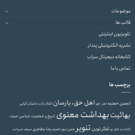
موضوعات
قالب ها
تلویزیون اینترنتی
نشریه الکترونیکی پندار
کتابخانه دیجیتال سراب
تماس با ما
برچسب ها
اهل حق، یارسان
انجمن حجتیه
باب
باستان گرایی
اهل حق
اکنکار
بهداشت معنوی
بهائیت
تاریخ و شخصیت شناسی
تصوف،
تنویر
تفکر نوین
حمیدرضا مظاهری سیف
جمن نیوز
گنابادیه
تفکر نو
خبرنامه