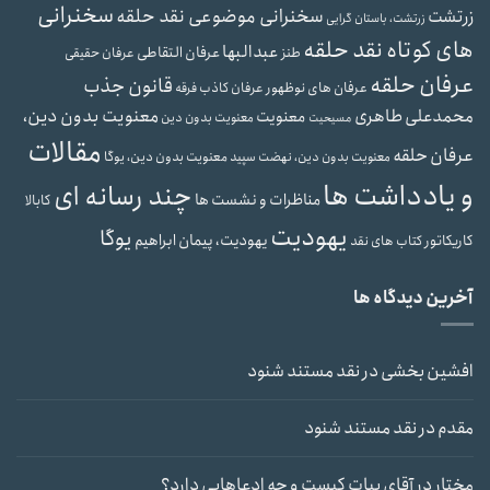
سخنرانی
سخنرانی موضوعی نقد حلقه
زرتشت
زرتشت، باستان گرایی
های کوتاه نقد حلقه
عبدالبها
عرفان التقاطی
طنز
عرفان حقیقی
عرفان حلقه
قانون جذب
عرفان های نوظهور
عرفان کاذب
فرقه
محمدعلی طاهری
معنویت بدون دین،
معنویت
معنویت بدون دین
مسیحیت
مقالات
عرفان حلقه
معنویت بدون دین، یوگا
معنویت بدون دین، نهضت سپید
و یادداشت ها
چند رسانه ای
مناظرات و نشست ها
کابالا
یهودیت
یوگا
یهودیت، پیمان ابراهیم
کاریکاتور
کتاب های نقد
آخرین دیدگاه ها
افشین بخشی
در
نقد مستند شنود
مقدم
در
نقد مستند شنود
مختار
در
آقای بیات کیست و چه ادعاهایی دارد؟