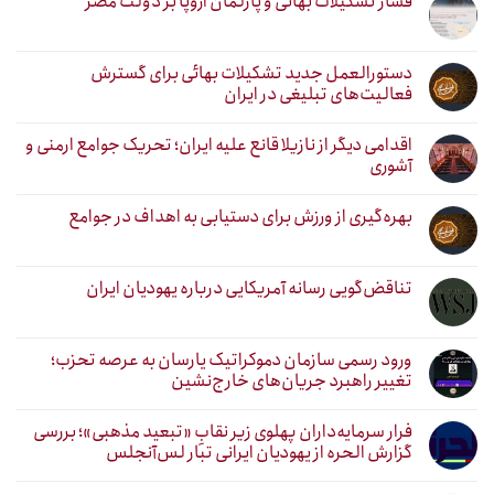
فشار تشکیلات بهائی و پارلمان اروپا بر دولت مصر
دستورالعمل جدید تشکیلات بهائی برای گسترش
فعالیت‌های تبلیغی در ایران
اقدامی دیگر از نازیلا قانع علیه ایران؛ تحریک جوامع ارمنی و
آشوری
بهره‌گیری از ورزش برای دستیابی به اهداف در جوامع
تناقض‌گویی رسانه آمریکایی درباره یهودیان ایران
ورود رسمی سازمان دموکراتیک یارسان به عرصه تحزب؛
تغییر راهبرد جریان‌های خارج‌نشین
فرار سرمایه‌داران پهلوی زیر نقابِ «تبعید مذهبی»؛ بررسی
گزارش الحره از یهودیان ایرانی تبار لس‌آنجلس