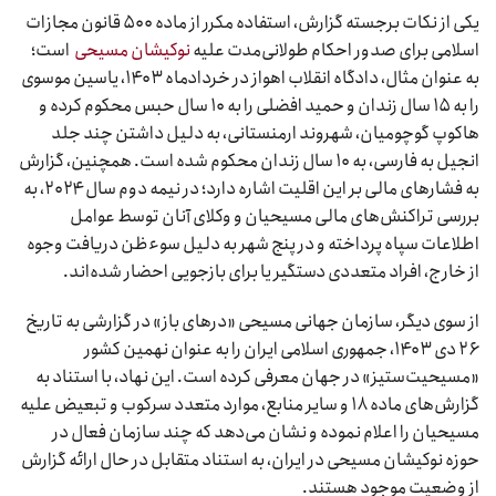
یکی از نکات برجسته گزارش، استفاده مکرر از ماده ۵۰۰ قانون مجازات
اسلامی برای صدور احکام طولانی‌مدت علیه
نوکیشان مسیحی
است؛
به عنوان مثال، دادگاه انقلاب اهواز در خردادماه ۱۴۰۳، یاسین موسوی
را به ۱۵ سال زندان و حمید افضلی را به ۱۰ سال حبس محکوم کرده و
هاکوپ گوچومیان، شهروند ارمنستانی، به دلیل داشتن چند جلد
انجیل به فارسی، به ۱۰ سال زندان محکوم شده است. همچنین، گزارش
به فشارهای مالی بر این اقلیت اشاره دارد؛ در نیمه دوم سال ۲۰۲۴، به
بررسی تراکنش‌های مالی مسیحیان و وکلای آنان توسط عوامل
اطلاعات سپاه پرداخته و در پنج شهر به دلیل سوءظن دریافت وجوه
از خارج، افراد متعددی دستگیر یا برای بازجویی احضار شده‌اند.
از سوی دیگر، سازمان جهانی مسیحی «درهای باز» در گزارشی به تاریخ
۲۶ دی ۱۴۰۳، جمهوری اسلامی ایران را به عنوان نهمین کشور
«مسیحیت‌ستیز» در جهان معرفی کرده است. این نهاد، با استناد به
گزارش‌های ماده ۱۸ و سایر منابع، موارد متعدد سرکوب و تبعیض علیه
مسیحیان را اعلام نموده و نشان می‌دهد که چند سازمان فعال در
حوزه نوکیشان مسیحی در ایران، به استناد متقابل در حال ارائه گزارش
از وضعیت موجود هستند.