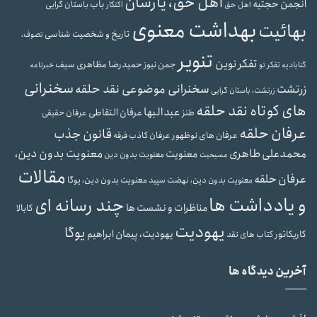
اهل حق، یارسان
انجمن حجتیه
باب
باستان گرایی
اهل حق
اکنکار
بهداشت معنوی
بهائیت
تاریخ و شخصیت شناسی
تصوف،
تنویر
تفکر نوین
حمیدرضا مظاهری سیف
جمن نیوز
گنابادیه
تفکر نو
خبرنامه
سخنرانی
سخنرانی موضوعی نقد حلقه
زرتشت
زرتشت، باستان گرایی
های کوتاه نقد حلقه
عبدالبها
عرفان التقاطی
طنز
عرفان حقیقی
عرفان حلقه
قانون جذب
عرفان های نوظهور
عرفان کاذب
فرقه
محمدعلی طاهری
معنویت بدون دین،
معنویت
معنویت بدون دین
مسیحیت
مقالات
عرفان حلقه
معنویت بدون دین، یوگا
معنویت بدون دین، نهضت سپید
و یادداشت ها
چند رسانه ای
مناظرات و نشست ها
کابالا
یهودیت
یوگا
یهودیت، پیمان ابراهیم
کاریکاتور
کتاب های نقد
آخرین دیدگاه ها