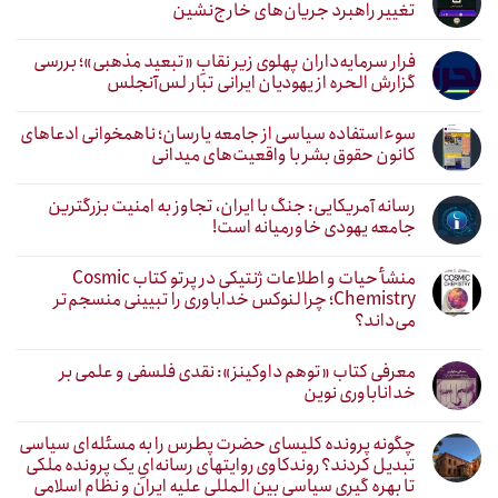
تغییر راهبرد جریان‌های خارج‌نشین
فرار سرمایه‌داران پهلوی زیر نقابِ «تبعید مذهبی»؛ بررسی
گزارش الحره از یهودیان ایرانی تبار لس‌آنجلس
سوءاستفاده سیاسی از جامعه یارسان؛ ناهمخوانی ادعاهای
کانون حقوق بشر با واقعیت‌های میدانی
رسانه آمریکایی: جنگ با ایران، تجاوز به امنیت بزرگترین
جامعه یهودی خاورمیانه است!
منشأ حیات و اطلاعات ژنتیکی در پرتو کتاب Cosmic
Chemistry؛ چرا لنوکس خداباوری را تبیینی منسجم‌تر
می‌داند؟
معرفی کتاب «توهم داوکینز»: نقدی فلسفی و علمی بر
خداناباوری نوین
چگونه پرونده کلیسای حضرت پطرس را به مسئله‌ای سیاسی
تبدیل کردند؟ روندکاوی روایتهای رسانه‌ایِ یک پرونده ملکی
تا بهره گیری سیاسی بین المللی علیه ایران و نظام اسلامی