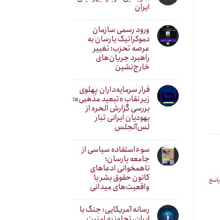
ایران
ورود رسمی سازمان
دموکراتیک یارسان به
عرصه تحزب؛ تغییر
راهبرد جریان‌های
خارج‌نشین
فرار سرمایه‌داران پهلوی
زیر نقابِ «تبعید مذهبی»؛
بررسی گزارش الحره از
یهودیان ایرانی تبار
لس‌آنجلس
سوءاستفاده سیاسی از
جامعه یارسان؛
ناهمخوانی ادعاهای
کانون حقوق بشر با
پاسخ
واقعیت‌های میدانی
رسانه آمریکایی: جنگ با
ایران، تجاوز به امنیت