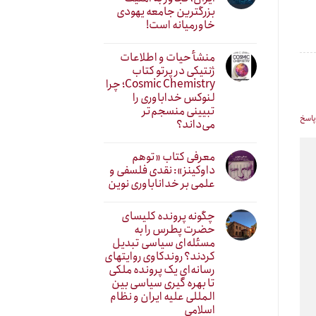
بزرگترین جامعه یهودی
خاورمیانه است!
منشأ حیات و اطلاعات
ژنتیکی در پرتو کتاب
Cosmic Chemistry؛ چرا
لنوکس خداباوری را
تبیینی منسجم‌تر
پاسخ
می‌داند؟
معرفی کتاب «توهم
داوکینز»: نقدی فلسفی و
علمی بر خداناباوری نوین
چگونه پرونده کلیسای
حضرت پطرس را به
مسئله‌ای سیاسی تبدیل
کردند؟ روندکاوی روایتهای
رسانه‌ایِ یک پرونده ملکی
تا بهره گیری سیاسی بین
المللی علیه ایران و نظام
اسلامی