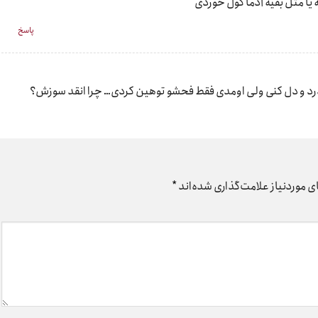
 یا مثل بقیه آدما گول خوردی
پاسخ
 درد و دل کنی ولی اومدی فقط فحشو توهین کردی… چرا انقد سوزش؟
 موردنیاز علامت‌گذاری شده‌اند
*