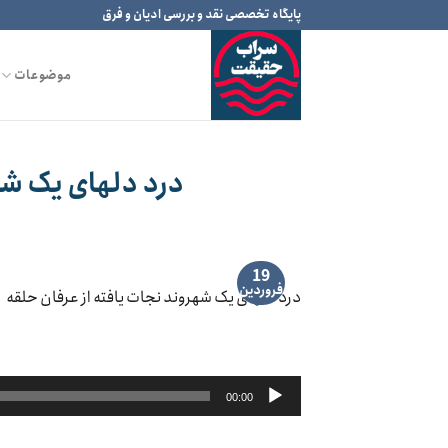
Ski
پایگاه تخصصی نقد و بررسی ادیان و فرق
t
conten
موضوعات
درد دلهای یک شهر
19
فروردین
درد دلهای یک شهروند نجات یافته از عرفان حلقه
پخش‌کننده
00:00
صوت