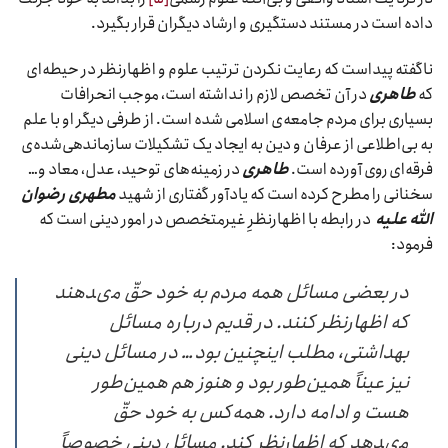
داده است در مستند دستگیری و ارشاد دیگران قرار بگیرد.
ناگفته پیداست که رعایت نکردن ترتیب علوم و اظهارنظر در حیطه‌ای
که
طاهری
در آن تخصص لازم را نداشته است، موجب انحرافات
بسیاری برای مردم جامعه‌ی اسلامی شده است. از طرفی دیگر او با علم
به بی‌اطلاعی از عرفان و دین به ایجاد یک تشکیلات سازماندهی‌شده‌ی
فرقه‌ای روی آورده است.
طاهری
در زمینه‌های توحید، عدل، معاد و…
سخنانی را مطرح کرده است که یادآور گفتاری از شهید
مطهری رضوان
الله علیه
در رابطه با اظهارنظرِ غیرمتخصص در امور دینی است که
فرمود:
در بعضى مسائل همه مردم به خود حقّ مى‏دهند
که اظهارنظر کنند. در قدیم درباره مسائل
بهداشتى، مطلب این‏چنین بود… در مسائل دینى
نیز عیناً همین‌طور بود و هنوز هم همین‌طور
هست و ادامه دارد. همه‌کس به خود حقّ
مى‏دهد که اظهارنظر کند. مسائل دینى خصوصاً