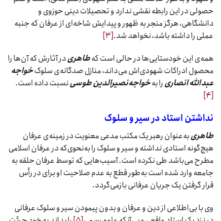
حصولی در این رابطه نقشی ندارد و تحصیلات دینی حوزوی و
دانشگاهی، هرگز منجر به ظهور و پیدایش شاخه‌ای از عرفان که جنبه
عملی را داشته باشد، نخواهد شد.
[۳]
همه‌ی این خودستایی‌ها در حالی است که
طاهری
در آثارش که آن‌ها را
محصول ادراکات شهودی‌اش می‌داند، منازل صدگانه‌ی سلوک
خواجه
عبدالله انصاری
را به
خواجه‌نصیرالدین طوسی
نسبت داده است.
[۴]
نداشتن استاد در سیر و سلوک
طاهری
به‌عنوان رهبر یک مکتب مدعی معنویت در زمینه‌ی عرفان
هیچ‌گونه استادی نداشته و سیر و سلوک را به‌نحوی‌که در عرفان اسلامی
مطرح می‌باشد طی نکرده است. آسیب‌هایی که توسط عرفان حلقه به
جامعه وارد شده است به‌طور قطع به عدم صلاحیت او برای در رأس
قرار گرفتن یک جریان عرفانی بازمی‌گردد.
وی با بی‌اطلاعی از دین و عرفان و بدون پیمودن سیر و سلوک عرفانی
در نزد یک استاد واقعی و بی‌آنکه علوم رسمی
[۵]
را بداند به خود جرئت