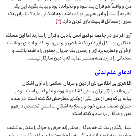
من و واقعاً هم قرآن بلد نبودم و نخوانده بودم بیاید بگوید این یک
نظریه [است] و این هم می‌تواند باشد، چه اشکالی دارد؟ بنابراین یک
سری از مسائل قابلیت بازی کردن دارد.
[۲]
آری افرادی در جامعه توفیق انس با دین و قرآن را ندارند اما این مسئله
هنگامی به شکل ایراد بر یک شخص وارد می‌شود که او ادعای برداشت
از قرآن و نظریه‌پردازی و رهبری یک جریان معنوی را داشته باشند و
سخنانی را در جامعه منتشر نماید که با دین سازگار نیست.
ادعای علم لدنی
طاهری
بی‌اطلاعی‌اش از دین و عرفان اسلامی را دارای اشکال
نمی‌داند، بالاتر از آن مدعی کشف و شهود و علم لدنی است. او در
بیانه‌ای که پس از عزل یکی از وکلای مطرحش نگاشته است، در صدد
جبران ضعف علمی خود و پاسخ به اشکالِ نداشتنِ تخصص در فهم
دین و عرفان برآمده و گفته است:
بنیان‌گذاری یک شاخه عرفان عملی (نه حرفی و حرافی) متکی به کشف
و شهود و به‌طور خلاصه متکی به علم شهودی (علم لدنی) است و علم