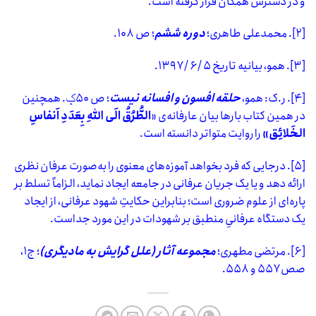
و در دسترس همگان قرار گرفته است.
[۲]
. محمدعلی طاهری؛
دوره
ششم
؛ ص ۱۰۸.
[۳]
. همو، بیانیه تاریخ ۵ /۶ /۱۳۹۷.
[۴]
. ر.ک: همو،
حلقه افسون و افسانه نیست
؛ ص ۵۰ݤ. همچنین
در همین کتاب بارها بیان عارفانه‌ی «
الطُّرُقُ الَی اللهِ بِعَدَدِ اَنفاسِ
الخَلائِق»
را روایت متواتر دانسته است.
[۵]
. درجایی که فرد بخواهد آموزه‌های معنوی را به‌صورت عرفان نظری
ارائه دهد و یا یک جریان عرفانی در جامعه ایجاد نماید، الزاماً تسلط بر
پاره‌ای از علوم ضروری است؛ بنابراین حکایتِ شهود عرفانی، از ایجاد
یک دستگاه عرفانیِ منطبق بر شهودات در این مورد جداست.
[۶]
. مرتضی مطهری؛
مجموعه آثار (علل گرایش به مادیگرى)
؛ ج‏۱،
صص ۵۵۷ و ۵۵۸.