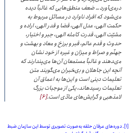
درمى‏آورد… ضعف منطق‌هایی که غالباً دیده
مى‏شود که افراد ناوارد در مسائل مربوط به
حکمت الهى، عدل الهى، قضا و قدر الهى، اراده و
مشیّت الهى، قدرت کامله الهى، جبر و اختیار،
حدوث و قدم عالم، قبر و برزخ و معاد و بهشت و
جهنّم و صراط و میزان و غیره از خود نشان
مى‏دهند و غالباً مستمعان آن‌ها مى‏پندارند که
آنچه این جاهلان و بى‏خبران مى‏گویند متن
تعلیمات دینى است و این‌ها به اعماق آن
تعلیمات رسیده‏اند، یکى از موجبات بزرگ
لامذهبى و گرایش‌های مادّى است.
[۶]
[۱]
. دوره‌های عرفان حلقه به‌صورت تصویری توسط این سازمان ضبط