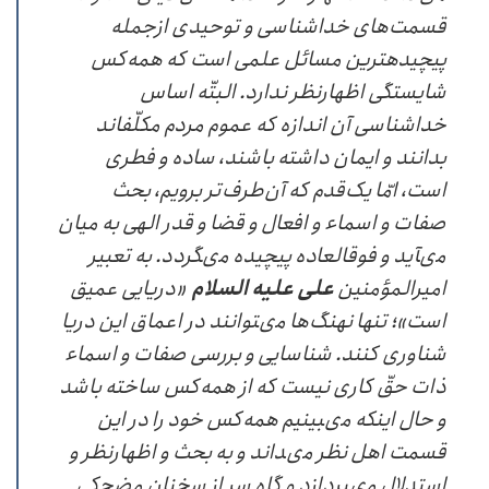
قسمت‌های خداشناسى و توحیدى ازجمله
پیچیده‏ترین مسائل علمى است که همه‌کس
شایستگى اظهارنظر ندارد. البتّه اساس
خداشناسى آن اندازه که عموم مردم مکلّف‏اند
بدانند و ایمان داشته باشند، ساده و فطرى
است، امّا یک‌قدم که آن‌طرف‌تر برویم، بحث
صفات و اسماء و افعال و قضا و قدر الهى به میان
مى‏آید و فوق‏العاده پیچیده مى‏گردد. به تعبیر
امیرالمؤمنین
على علیه السلام
«دریایى عمیق
است»؛ تنها نهنگ‌ها مى‏توانند در اعماق این دریا
شناورى کنند. شناسایى و بررسى صفات و اسماء
ذات حقّ کارى نیست که از همه‌کس ساخته باشد
و حال اینکه مى‏بینیم همه‌کس خود را در این
قسمت اهل نظر مى‏داند و به بحث و اظهارنظر و
استدلال مى‏پردازد و گاه سر از سخنان مضحکى