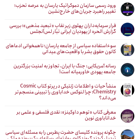
ورود رسمی سازمان دموکراتیک یارسان به عرصه تحزب؛
تغییر راهبرد جریان‌های خارج‌نشین
فرار سرمایه‌داران پهلوی زیر نقابِ «تبعید مذهبی»؛ بررسی
گزارش الحره از یهودیان ایرانی تبار لس‌آنجلس
سوءاستفاده سیاسی از جامعه یارسان؛ ناهمخوانی ادعاهای
کانون حقوق بشر با واقعیت‌های میدانی
رسانه آمریکایی: جنگ با ایران، تجاوز به امنیت بزرگترین
جامعه یهودی خاورمیانه است!
منشأ حیات و اطلاعات ژنتیکی در پرتو کتاب Cosmic
Chemistry؛ چرا لنوکس خداباوری را تبیینی منسجم‌تر
می‌داند؟
معرفی کتاب «توهم داوکینز»: نقدی فلسفی و علمی بر
خداناباوری نوین
چگونه پرونده کلیسای حضرت پطرس را به مسئله‌ای سیاسی
تبدیل کردند؟ روندکاوی روایتهای رسانه‌ایِ یک پرونده ملکی