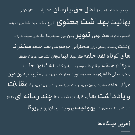
اهل حق، یارسان
انجمن حجتیه
باب
باستان گرایی
اهل حق
اکنکار
بهداشت معنوی
بهائیت
تاریخ و شخصیت شناسی
تصوف،
تنویر
تفکر نوین
حمیدرضا مظاهری سیف
جمن نیوز
گنابادیه
تفکر نو
خبرنامه
سخنرانی
سخنرانی موضوعی نقد حلقه
زرتشت
زرتشت، باستان گرایی
های کوتاه نقد حلقه
عبدالبها
عرفان التقاطی
طنز
عرفان حقیقی
عرفان حلقه
قانون جذب
عرفان های نوظهور
عرفان کاذب
فرقه
محمدعلی طاهری
معنویت بدون دین،
معنویت
معنویت بدون دین
مسیحیت
مقالات
عرفان حلقه
معنویت بدون دین، یوگا
معنویت بدون دین، نهضت سپید
و یادداشت ها
چند رسانه ای
مناظرات و نشست ها
کابالا
یهودیت
یوگا
یهودیت، پیمان ابراهیم
کاریکاتور
کتاب های نقد
آخرین دیدگاه ها