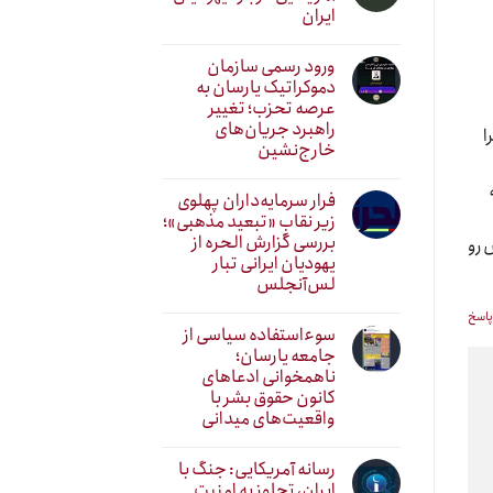
ایران
ورود رسمی سازمان
دموکراتیک یارسان به
عرصه تحزب؛ تغییر
راهبرد جریان‌های
ا
خارج‌نشین
فرار سرمایه‌داران پهلوی
زیر نقابِ «تبعید مذهبی»؛
بررسی گزارش الحره از
 رو
یهودیان ایرانی تبار
لس‌آنجلس
پاسخ
سوءاستفاده سیاسی از
جامعه یارسان؛
ناهمخوانی ادعاهای
کانون حقوق بشر با
واقعیت‌های میدانی
رسانه آمریکایی: جنگ با
ایران، تجاوز به امنیت