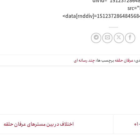
<div id=”1512372864
src=
data[rnddiv]=15123728648456844
دی:
عرفان حلقه
برچسب ها:
چند رسانه ای
اختلاف در بین مسترهای عرفان حلقه