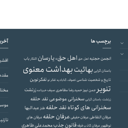
برچسب ها
آخری
اهل حق، یارسان
انجمن حجتیه
باب
اهل حق
اکنکار
افشی
بهداشت معنوی
بهائیت
باستان گرایی
مقدم
تفکر نوین
تاریخ و شخصیت شناسی
تصوف، گنابادیه
تفکر نو
تنویر
زرتشت
مختار
حمیدرضا مظاهری سیف
جمن نیوز
خبرنامه
سخنرانی موضوعی نقد حلقه
زرتشت، باستان گرایی
موسو
سخنرانی های کوتاه نقد حلقه
عبدالبها
طنز
عرفان حلقه
عرفان التقاطی
عرفان های
عرفان حقیقی
نازنی
قانون جذب
محمدعلی طاهری
نوظهور
عرفان کاذب
فرقه