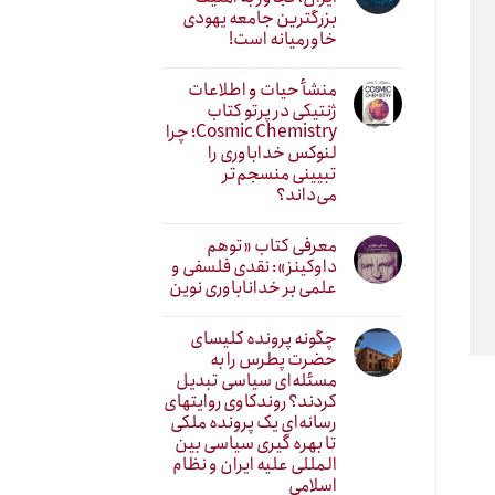
بزرگترین جامعه یهودی
خاورمیانه است!
منشأ حیات و اطلاعات
ژنتیکی در پرتو کتاب
Cosmic Chemistry؛ چرا
لنوکس خداباوری را
تبیینی منسجم‌تر
می‌داند؟
معرفی کتاب «توهم
داوکینز»: نقدی فلسفی و
علمی بر خداناباوری نوین
چگونه پرونده کلیسای
حضرت پطرس را به
مسئله‌ای سیاسی تبدیل
کردند؟ روندکاوی روایتهای
رسانه‌ایِ یک پرونده ملکی
تا بهره گیری سیاسی بین
المللی علیه ایران و نظام
اسلامی