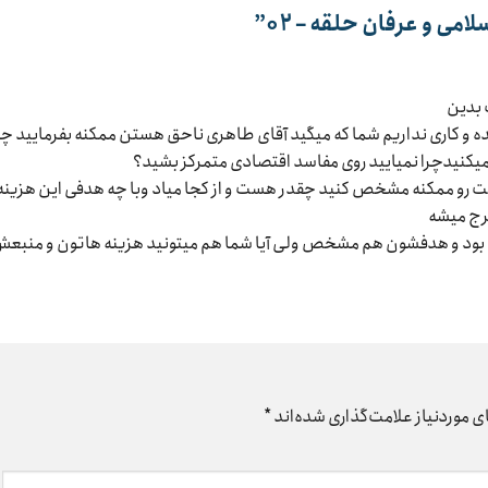
می و عرفان حلقه – ۰۲
”
 بدین
 کاری نداریم شما که میگید آقای طاهری ناحق هستن ممکنه بفرمایید چر
 میکنیدچرا نمیایید روی مفاسد اقتصادی متمرکز بشید؟
یت رو ممکنه مشخص کنید چقدر هست و از کجا میاد وبا چه هدفی این هزینه
رج میشه
د و هدفشون هم مشخص ولی آیا شما هم میتونید هزینه هاتون و منبعش
 موردنیاز علامت‌گذاری شده‌اند
*