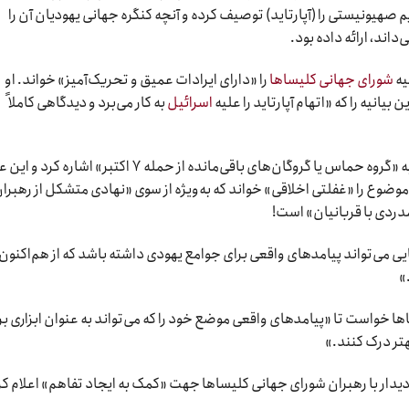
یم صهیونیستی را (آپارتاید) توصیف کرده و آنچه کنگره جهانی یهودیان آن را
اند، ارائه داده بود.
نیه
شورای جهانی کلیساها
را «دارای ایرادات عمیق و تحریک‌آمیز» خواند. او
یانیه را که «اتهام آپارتاید را علیه
اسرائیل
به کار می‌برد و دیدگاهی کاملاً
استرن به عدم اشاره بیانیه شورای جهانی کلیساها به «گروه حماس یا گروگان‌های باقی‌مانده از حمله ۷ اکتبر» اشاره
 موضوع را «غفلتی اخلاقی» خواند که به‌ویژه از سوی «نهادی متشکل از رهبرا
ردی با قربانیان» است!
می‌تواند پیامدهای واقعی برای جوامع یهودی داشته باشد که از هم‌اکنون 
»
ا خواست تا «پیامدهای واقعی موضع خود را که می‌تواند به عنوان ابزاری بر
ر درک کنند.»
 دیدار با رهبران شورای جهانی کلیساها جهت «کمک به ایجاد تفاهم» اعلام کر