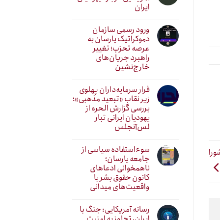
ایران
ورود رسمی سازمان
دموکراتیک یارسان به
عرصه تحزب؛ تغییر
راهبرد جریان‌های
خارج‌نشین
فرار سرمایه‌داران پهلوی
زیر نقابِ «تبعید مذهبی»؛
بررسی گزارش الحره از
یهودیان ایرانی تبار
لس‌آنجلس
سوءاستفاده سیاسی از
ورا
جامعه یارسان؛
ناهمخوانی ادعاهای
کانون حقوق بشر با
واقعیت‌های میدانی
رسانه آمریکایی: جنگ با
ایران، تجاوز به امنیت