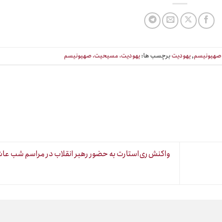
صهیونیسم
,
یهودیت
برچسب ها:
یهودیت، مسیحیت، صهیونیسم
واکنش ری‌استارت به حضور رهبر انقلاب در مراسم شب عاش