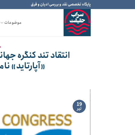
Ski
پایگاه تخصصی نقد و بررسی ادیان و فرق
t
conten
موضوعات
م
انتقاد تند کنگره جها
«آپارتاید» ن
19
تیر