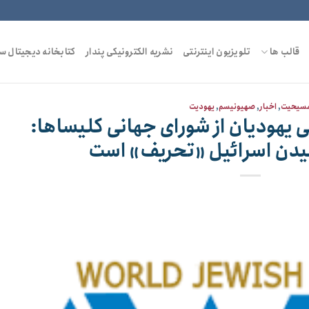
قالب ها
تلویزیون اینترنتی
نشریه الکترونیکی پندار
کتابخانه دیجیتال س
سیحیت
,
اخبار
,
صهیونیسم
,
یهودیت
نی یهودیان از شورای جهانی کلیساها:
امیدن اسرائیل «تحریف» است