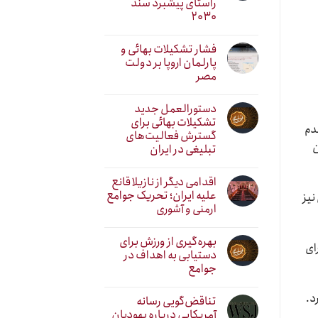
راستای پیشبرد سند
۲۰۳۰
فشار تشکیلات بهائی و
پارلمان اروپا بر دولت
مصر
دستورالعمل جدید
تشکیلات بهائی برای
 کرد و این عدم
گسترش فعالیت‌های
ن
تبلیغی در ایران
اقدامی دیگر از نازیلا قانع
علیه ایران؛ تحریک جوامع
نیز
ارمنی و آشوری
بهره‌گیری از ورزش برای
ای
دستیابی به اهداف در
جوامع
د.
تناقض‌گویی رسانه
آمریکایی درباره یهودیان