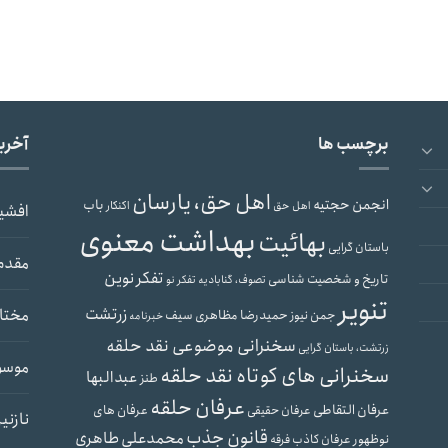
برچسب ها
آخری
اهل حق، یارسان
انجمن حجتیه
باب
اهل حق
اکنکار
افشی
بهداشت معنوی
بهائیت
باستان گرایی
مقدم
تفکر نوین
تاریخ و شخصیت شناسی
تصوف، گنابادیه
تفکر نو
تنویر
زرتشت
مختار
حمیدرضا مظاهری سیف
جمن نیوز
خبرنامه
سخنرانی موضوعی نقد حلقه
زرتشت، باستان گرایی
موسو
سخنرانی های کوتاه نقد حلقه
عبدالبها
طنز
عرفان حلقه
عرفان التقاطی
عرفان های
عرفان حقیقی
نازنی
قانون جذب
محمدعلی طاهری
نوظهور
عرفان کاذب
فرقه