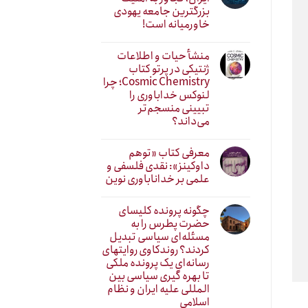
بزرگترین جامعه یهودی
خاورمیانه است!
منشأ حیات و اطلاعات
ژنتیکی در پرتو کتاب
Cosmic Chemistry؛ چرا
لنوکس خداباوری را
تبیینی منسجم‌تر
می‌داند؟
معرفی کتاب «توهم
داوکینز»: نقدی فلسفی و
علمی بر خداناباوری نوین
چگونه پرونده کلیسای
حضرت پطرس را به
مسئله‌ای سیاسی تبدیل
کردند؟ روندکاوی روایتهای
رسانه‌ایِ یک پرونده ملکی
تا بهره گیری سیاسی بین
المللی علیه ایران و نظام
اسلامی