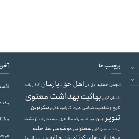
برچسب ها
آخری
اهل حق، یارسان
انجمن حجتیه
باب
اهل حق
اکنکار
افشی
بهداشت معنوی
بهائیت
باستان گرایی
مقدم
تفکر نوین
تاریخ و شخصیت شناسی
تصوف، گنابادیه
تفکر نو
تنویر
زرتشت
مختار
جمن نیوز
حمیدرضا مظاهری سیف
خبرنامه
سخنرانی موضوعی نقد حلقه
زرتشت، باستان گرایی
موسو
سخنرانی های کوتاه نقد حلقه
عبدالبها
طنز