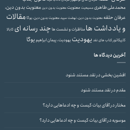
معنویت بدون دین،
محمدعلی طاهری
معنویت
مسیحیت
معنویت بدون دین
مقالات
عرفان حلقه
معنویت بدون دین، یوگا
معنویت بدون دین، نهضت سپید
و یادداشت ها
چند رسانه ای
مناظرات و نشست ها
کابالا
یهودیت
یوگا
یهودیت، پیمان ابراهیم
کاریکاتور
کتاب های نقد
آخرین دیدگاه ها
افشین بخشی
در
نقد مستند شنود
مقدم
در
نقد مستند شنود
مختار
در
آقای بیات کیست و چه ادعاهایی دارد؟
موسویه
در
آقای بیات کیست و چه ادعاهایی دارد؟