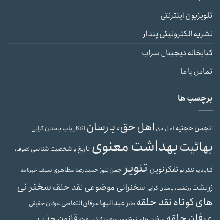
تلویزیون اینترنتی
نشریه الکترونیکی پندار
کتابخانه دیجیتال سراب
تماس با ما
برچسب ها
اهل حق، یارسان
انجمن حجتیه
باب
باستان گرایی
اهل حق
اکنکار
بهداشت معنوی
بهائیت
تاریخ و شخصیت شناسی
تصوف،
تنویر
تفکر نوین
حمیدرضا مظاهری سیف
جمن نیوز
گنابادیه
تفکر نو
خبرنامه
سخنرانی
سخنرانی موضوعی نقد حلقه
زرتشت
زرتشت، باستان گرایی
های کوتاه نقد حلقه
عبدالبها
عرفان التقاطی
طنز
عرفان حقیقی
عرفان حلقه
قانون جذب
عرفان های نوظهور
عرفان کاذب
فرقه