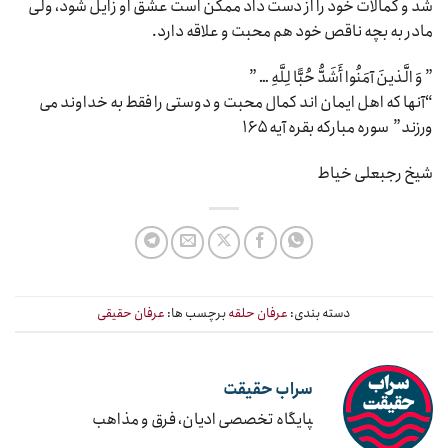
شد و کمالات خود را از دست داد ممکن است عشق او زایل شود، ولی
مادر به بچه ناقص خود هم محبت و علاقه دارد.
” وَ الَّذینَ آمَنُوا أَشَدُّ حُبًّا لِلَّهِ … ”
“آنها که اهل ایمان اند کمال محبت و دوستی را فقط به خداوند می
ورزند” سوره مبارکه بقره آیه ۱۶۵
شیخ رجبعلی خیاط
دسته بندی:
عرفان حلقه
برچسب ها:
عرفان حقیقی
سراب حقیقت
‍پایگاه تخصصی ادیان، فرق و مذاهب