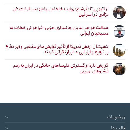
از اتیوپی تا بئرشبع؛ روایت خاخام سیاه‌پوست از تبعیض
نژادی در اسرائیل
عدالت‌خواهی بدون جانبداری حزبی: فراخوانی خطاب به
مسیحیان ایرانی
کشیشان ارتش آمریکا از تأثیر گرایش‌های مذهبی وزیر دفاع
بر ترفیع و ارزیابی‌ها ابراز نگرانی کردند
گزارش تازه از گسترش کلیساهای خانگی در ایران به‌رغم
فشارهای امنیتی
موضوعات
قالب ها