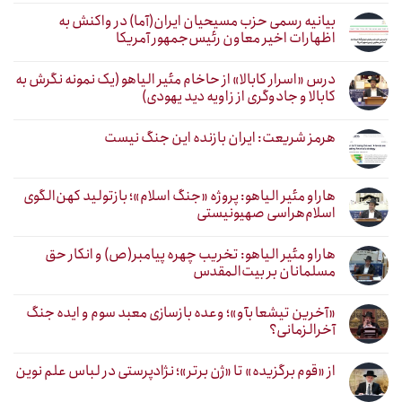
بیانیه رسمی حزب مسیحیان ایران(آما) در واکنش به
اظهارات اخیر معاون رئیس‌جمهور آمریکا
درس «اسرار کابالا» از حاخام مئیر الیاهو (یک نمونه نگرش به
کابالا و جادوگری از زاویه دید یهودی)
هرمز شریعت: ایران بازنده این جنگ نیست
هاراو مئیر الیاهو: پروژه «جنگ اسلام»؛ بازتولید کهن‌الگوی
اسلام‌هراسی صهیونیستی
هاراو مئیر الیاهو: تخریب چهره پیامبر(ص) و انکار حق
مسلمانان بر بیت‌المقدس
«آخرین تیشعا بآو»؛ وعده بازسازی معبد سوم و ایده جنگ
آخرالزمانی؟
از «قوم برگزیده» تا «ژن برتر»؛ نژادپرستی در لباس علم نوین