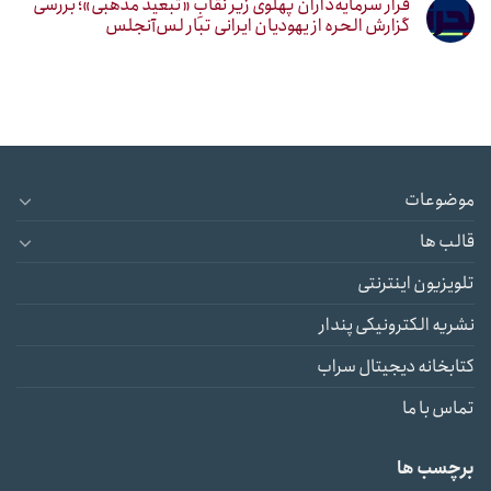
فرار سرمایه‌داران پهلوی زیر نقابِ «تبعید مذهبی»؛ بررسی
گزارش الحره از یهودیان ایرانی تبار لس‌آنجلس
موضوعات
قالب ها
تلویزیون اینترنتی
نشریه الکترونیکی پندار
کتابخانه دیجیتال سراب
تماس با ما
برچسب ها