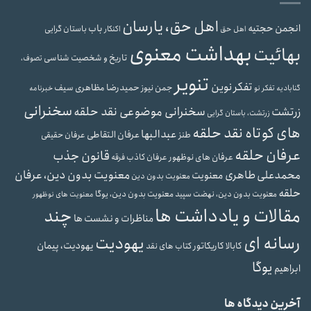
اهل حق، یارسان
انجمن حجتیه
باب
باستان گرایی
اهل حق
اکنکار
بهداشت معنوی
بهائیت
تاریخ و شخصیت شناسی
تصوف،
تنویر
تفکر نوین
حمیدرضا مظاهری سیف
جمن نیوز
گنابادیه
تفکر نو
خبرنامه
سخنرانی
سخنرانی موضوعی نقد حلقه
زرتشت
زرتشت، باستان گرایی
های کوتاه نقد حلقه
عبدالبها
عرفان التقاطی
طنز
عرفان حقیقی
عرفان حلقه
قانون جذب
عرفان های نوظهور
عرفان کاذب
فرقه
محمدعلی طاهری
معنویت بدون دین، عرفان
معنویت
معنویت بدون دین
حلقه
معنویت بدون دین، یوگا
معنویت بدون دین، نهضت سپید
معنویت های نوظهور
مقالات و یادداشت ها
چند
مناظرات و نشست ها
رسانه ای
یهودیت
یهودیت، پیمان
کابالا
کاریکاتور
کتاب های نقد
یوگا
ابراهیم
آخرین دیدگاه ها