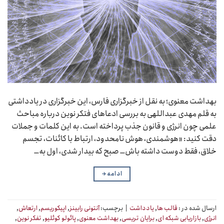
بهداشت معنوی؛ به نقل از خبرگزاری فارس، این خبرگزاری در یادداشتی
به قلم مهدی عبداللهی به بررسی ادعاهای فتکر نوین درباره مباحث
علمی چون انرژی و قانون جذب پرداخته است. به این کلمات و جملات
دقت کنید: «هوشمندی، هوش نامحدود، ارتباط با کائنات، تجسم
خلاق، فقط دوست داشته باش… صبح که بیدار شدی، اول به…
ادامه
→
ارسال شده در :
قالب ها
,
یادداشت
|
برچسب:
آنتونی رابینز
,
اپیکوریسم
,
ارتعاش
,
انرژی
,
بازاریابی شبکه ای
,
برایان تریسی
,
بهداشت معنوی
,
پائولو کوئلیو
,
تفکر نوین
,