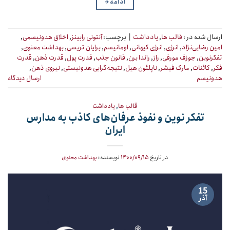
ادامه
→
ارسال شده در :
قالب ها
,
یادداشت
|
برچسب:
آنتونی رابینز
,
اخلاق هدونیسمی
,
امین رضایی‌نژاد
,
انرژی
,
انرژی کیهانی
,
اومانیسم
,
برایان تریسی
,
بهداشت معنوی
,
تفکرنوین
,
جوزف مورفی
,
راز
,
راندا برن
,
قانون جذب
,
قدرت پول
,
قدرت ذهن
,
قدرت
فکر
,
کائنات
,
مارک فیشر
,
ناپلئون هیل
,
نتیجه‌گرایی هدونیستی
,
نیروی ذهن
,
هدونیسم
ارسال دیدگاه
قالب ها
,
یادداشت
تفکر نوین و نفوذ عرفان‌های کاذب به مدارس
ایران
در تاریخ
۱۴۰۰/۰۹/۱۵
نویسنده:
بهداشت معنوی
15
آذر