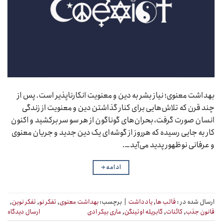
بهداشت معنوی؛ نیاز بشر به دین و معنویت انکارناپذیر است. پس از
چند قرن که تلاش‌هایی برای کنار گذاشتن دین و معنویت از زندگی
انسان صورت گرفت، بحران‌های گوناگون از هر سو سر برکشید و اکنون
کار به جایی رسیده که هرروز از گوشه‌ای یک دین جدید و جریان معنوی
و عرفانی نوظهور پدید می‌آید….
ادامه
→
ارسال شده در :
قالب ها
,
یادداشت
|
برچسب:
بهداشت معنوی
,
تفکر نو
,
تفکر نوین
,
قانون جذب
,
کائنات
,
گابریله اوتینگن
,
ماری بیکر ادی
ارسال دیدگاه