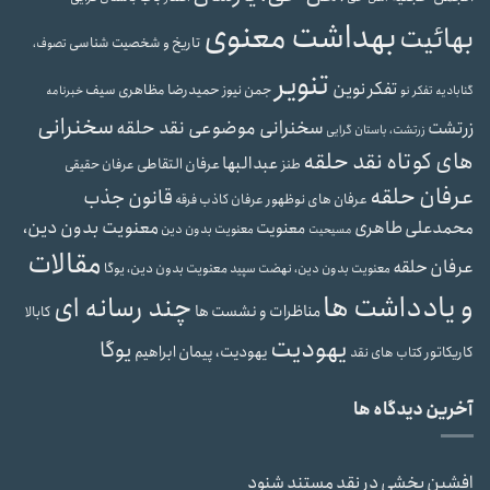
بهداشت معنوی
بهائیت
تاریخ و شخصیت شناسی
تصوف،
تنویر
تفکر نوین
حمیدرضا مظاهری سیف
جمن نیوز
گنابادیه
تفکر نو
خبرنامه
سخنرانی
سخنرانی موضوعی نقد حلقه
زرتشت
زرتشت، باستان گرایی
های کوتاه نقد حلقه
عبدالبها
عرفان التقاطی
طنز
عرفان حقیقی
عرفان حلقه
قانون جذب
عرفان های نوظهور
عرفان کاذب
فرقه
محمدعلی طاهری
معنویت بدون دین،
معنویت
معنویت بدون دین
مسیحیت
مقالات
عرفان حلقه
معنویت بدون دین، یوگا
معنویت بدون دین، نهضت سپید
و یادداشت ها
چند رسانه ای
مناظرات و نشست ها
کابالا
یهودیت
یوگا
یهودیت، پیمان ابراهیم
کاریکاتور
کتاب های نقد
آخرین دیدگاه ها
افشین بخشی
در
نقد مستند شنود