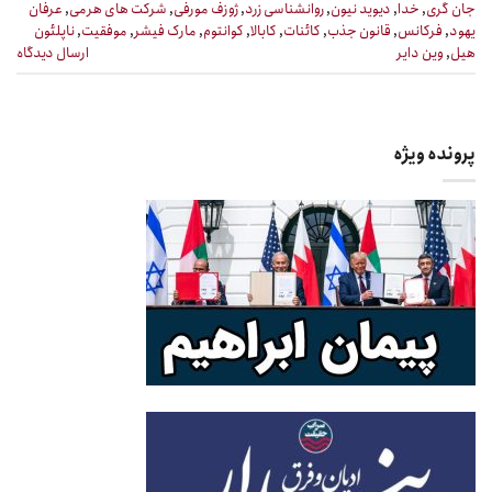
جان گری
,
خدا
,
دیوید نیون
,
روانشناسی زرد
,
ژوزف مورفی
,
شرکت های هرمی
,
عرفان
یهود
,
فرکانس
,
قانون جذب
,
کائنات
,
کابالا
,
کوانتوم
,
مارک فیشر
,
موفقیت
,
ناپلئون
هیل
,
وین دایر
ارسال دیدگاه
پرونده ویژه