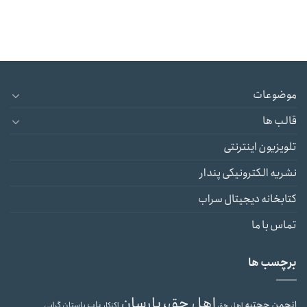
موضوعات
قالب ها
تلویزیون اینترنتی
نشریه الکترونیکی پندار
کتابخانه دیجیتال سراب
تماس با ما
برچسب ها
اهل حق، یارسان
انجمن حجتیه
باب
باستان گرایی
اهل حق
اکنکار