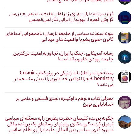
فرار سرمایه‌داران پهلوی زیر نقابِ «تبعید مذهبی»؛ بررسی
گزارش الحره از یهودیان ایرانی تبار لس‌آنجلس
سوءاستفاده سیاسی از جامعه یارسان؛ ناهمخوانی ادعاهای
کانون حقوق بشر با واقعیت‌های میدانی
رسانه آمریکایی: جنگ با ایران، تجاوز به امنیت بزرگترین
جامعه یهودی خاورمیانه است!
منشأ حیات و اطلاعات ژنتیکی در پرتو کتاب Cosmic
Chemistry؛ چرا لنوکس خداباوری را تبیینی منسجم‌تر
می‌داند؟
معرفی کتاب «توهم داوکینز»: نقدی فلسفی و علمی بر
خداناباوری نوین
چگونه پرونده کلیسای حضرت پطرس را به مسئله‌ای سیاسی
تبدیل کردند؟ روندکاوی روایتهای رسانه‌ایِ یک پرونده ملکی
تا بهره گیری سیاسی بین المللی علیه ایران و نظام اسلامی