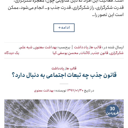
است. فعالیت این افراد که ذیل عناوینی چون: معجزۀ شکرگزاری،
قدرت شکرگزاری، راز شکرگزاری، قدرت جذب و… انجام می‌شود، ممکن
است این تصور را…
ادامه
→
ارسال شده در :
قالب ها
,
یادداشت
|
برچسب:
بهداشت معنوی
,
شبه علم
,
شکرگزاری
,
قانون جذب
,
کائنات
,
محسن یوسفی کیا
یک دیدگاه
قالب ها
,
یادداشت
قانون جذب چه تبعات اجتماعی به دنبال دارد؟
در تاریخ
۱۳۹۷/۰۱/۳۰
نویسنده:
بهداشت معنوی
30
فروردین