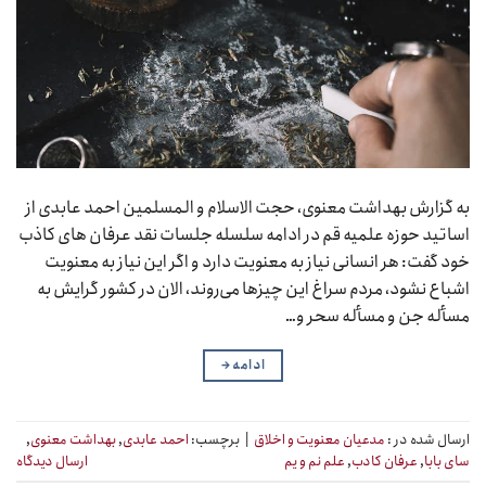
به گزارش بهداشت معنوی، حجت الاسلام و المسلمین احمد عابدی از
اساتید حوزه علمیه قم در ادامه سلسله جلسات نقد عرفان های کاذب
خود گفت: هر انسانی نیاز به معنویت دارد و اگر این نیاز به معنویت
اشباع نشود، مردم سراغ این چیزها می‌روند، الان در کشور گرایش به
مسأله جن و مسأله سحر و…
ادامه
→
ارسال شده در :
مدعیان معنویت و اخلاق
|
برچسب:
احمد عابدی
,
بهداشت معنوی
,
سای بابا
,
عرفان کادب
,
علم نم و یم
ارسال دیدگاه