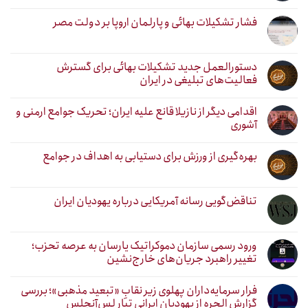
فشار تشکیلات بهائی و پارلمان اروپا بر دولت مصر
دستورالعمل جدید تشکیلات بهائی برای گسترش
فعالیت‌های تبلیغی در ایران
اقدامی دیگر از نازیلا قانع علیه ایران؛ تحریک جوامع ارمنی و
آشوری
بهره‌گیری از ورزش برای دستیابی به اهداف در جوامع
تناقض‌گویی رسانه آمریکایی درباره یهودیان ایران
ورود رسمی سازمان دموکراتیک یارسان به عرصه تحزب؛
تغییر راهبرد جریان‌های خارج‌نشین
فرار سرمایه‌داران پهلوی زیر نقابِ «تبعید مذهبی»؛ بررسی
گزارش الحره از یهودیان ایرانی تبار لس‌آنجلس