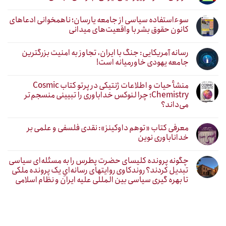
سوءاستفاده سیاسی از جامعه یارسان؛ ناهمخوانی ادعاهای
کانون حقوق بشر با واقعیت‌های میدانی
رسانه آمریکایی: جنگ با ایران، تجاوز به امنیت بزرگترین
جامعه یهودی خاورمیانه است!
منشأ حیات و اطلاعات ژنتیکی در پرتو کتاب Cosmic
Chemistry؛ چرا لنوکس خداباوری را تبیینی منسجم‌تر
می‌داند؟
معرفی کتاب «توهم داوکینز»: نقدی فلسفی و علمی بر
خداناباوری نوین
چگونه پرونده کلیسای حضرت پطرس را به مسئله‌ای سیاسی
تبدیل کردند؟ روندکاوی روایتهای رسانه‌ایِ یک پرونده ملکی
تا بهره گیری سیاسی بین المللی علیه ایران و نظام اسلامی