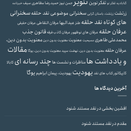
تنویر
تفکر نوین
حمیدرضا مظاهری سیف
جمن نیوز
گنابادیه
تفکر نو
خبرنامه
سخنرانی
سخنرانی موضوعی نقد حلقه
زرتشت
زرتشت، باستان گرایی
های کوتاه نقد حلقه
عبدالبها
عرفان التقاطی
طنز
عرفان حقیقی
عرفان حلقه
قانون جذب
عرفان های نوظهور
عرفان کاذب
فرقه
محمدعلی طاهری
معنویت بدون دین،
معنویت
معنویت بدون دین
مسیحیت
مقالات
عرفان حلقه
معنویت بدون دین، یوگا
معنویت بدون دین، نهضت سپید
و یادداشت ها
چند رسانه ای
مناظرات و نشست ها
کابالا
یهودیت
یوگا
یهودیت، پیمان ابراهیم
کاریکاتور
کتاب های نقد
آخرین دیدگاه ها
افشین بخشی
در
نقد مستند شنود
مقدم
در
نقد مستند شنود