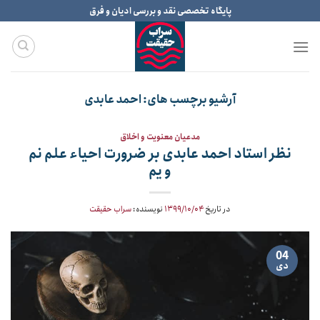
Ski
پایگاه تخصصی نقد و بررسی ادیان و فرق
t
conten
آرشیو برچسب های:
احمد عابدی
مدعیان معنویت و اخلاق
نظر استاد احمد عابدی بر ضرورت احیاء علم نم
و یم
در تاریخ
۱۳۹۹/۱۰/۰۴
نویسنده:
سراب حقیقت
04
دی