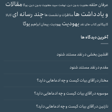
مقالات
عرفان حلقه
معنویت بدون دین، یوگا
معنویت بدون دین، نهضت سپید
و یادداشت ها
چند رسانه ای
مناظرات و نشست ها
کابالا
یهودیت
یوگا
یهودیت، پیمان ابراهیم
کاریکاتور
کتاب های نقد
آخرین دیدگاه ها
افشین بخشی
در
نقد مستند شنود
مقدم
در
نقد مستند شنود
مختار
در
آقای بیات کیست و چه ادعاهایی دارد؟
موسویه
در
آقای بیات کیست و چه ادعاهایی دارد؟
نازنین
در
آقای بیات کیست و چه ادعاهایی دارد؟