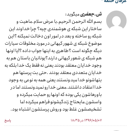
عرفان حلقه
”
ش.جعفری
میگوید:
بسم الله الرحمن الرحیم.با عرض سلام.ماهیت و
ساختار این شبکه ی هوشمندی چیه؟ چرا خداوند این
شبکه رو ساخته و بعد در امور اون دخالت نمیکنه ؟این
موضوع شبکه ی شهور کیهانی در مورد مخلوقات سیارات
دیگه چگونه است ؟طاهری به اینها جواب داده ؟آیا اونها
هم شبکه ی شعور کیهانی دارند؟یونانیان باستان هم به
وجود خدایان معتقد بودند یعنی نه فقط یک خدا بلکه به
خدایان متعددی معتقد بودند .حتی بت پرستها هم
بتهاشونو خدا میدونستند یعنی همه به نوعی به وجود
خدا اعتقاد داشتند.معنی خدا رو نمیدونستند اما در
باورهاشون یکی بوده که اونها رو حمایت میکرده و
واسشون مایحتاج زندگیشونو فراهم میکرده اما
تشخیصشون غلط بود و روش پرستشون اشتباه بود.
۱۳۹۶/۰۵/۰۷ در ۱۸:۳۵
پاسخ