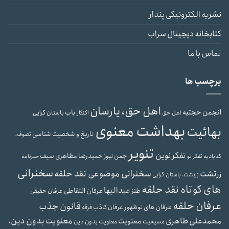
نشریه الکترونیکی پندار
کتابخانه دیجیتال سراب
تماس با ما
برچسب ها
اهل حق، یارسان
انجمن حجتیه
باب
باستان گرایی
اهل حق
اکنکار
بهداشت معنوی
بهائیت
تاریخ و شخصیت شناسی
تصوف،
تنویر
تفکر نوین
حمیدرضا مظاهری سیف
جمن نیوز
گنابادیه
تفکر نو
خبرنامه
سخنرانی
سخنرانی موضوعی نقد حلقه
زرتشت
زرتشت، باستان گرایی
های کوتاه نقد حلقه
عبدالبها
عرفان التقاطی
طنز
عرفان حقیقی
عرفان حلقه
قانون جذب
عرفان های نوظهور
عرفان کاذب
فرقه
معنویت بدون دین،
محمدعلی طاهری
معنویت
مسیحیت
معنویت بدون دین