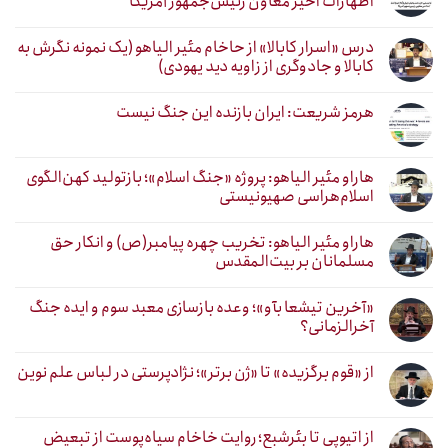
اظهارات اخیر معاون رئیس‌جمهور آمریکا
درس «اسرار کابالا» از حاخام مئیر الیاهو (یک نمونه نگرش به
کابالا و جادوگری از زاویه دید یهودی)
هرمز شریعت: ایران بازنده این جنگ نیست
هاراو مئیر الیاهو: پروژه «جنگ اسلام»؛ بازتولید کهن‌الگوی
اسلام‌هراسی صهیونیستی
هاراو مئیر الیاهو: تخریب چهره پیامبر(ص) و انکار حق
مسلمانان بر بیت‌المقدس
«آخرین تیشعا بآو»؛ وعده بازسازی معبد سوم و ایده جنگ
آخرالزمانی؟
از «قوم برگزیده» تا «ژن برتر»؛ نژادپرستی در لباس علم نوین
از اتیوپی تا بئرشبع؛ روایت خاخام سیاه‌پوست از تبعیض