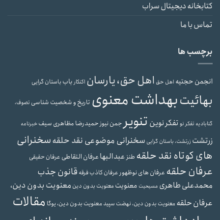
کتابخانه دیجیتال سراب
تماس با ما
برچسب ها
اهل حق، یارسان
انجمن حجتیه
باب
باستان گرایی
اهل حق
اکنکار
بهداشت معنوی
بهائیت
تاریخ و شخصیت شناسی
تصوف،
تنویر
تفکر نوین
حمیدرضا مظاهری سیف
جمن نیوز
گنابادیه
تفکر نو
خبرنامه
سخنرانی
سخنرانی موضوعی نقد حلقه
زرتشت
زرتشت، باستان گرایی
های کوتاه نقد حلقه
عبدالبها
عرفان التقاطی
طنز
عرفان حقیقی
عرفان حلقه
قانون جذب
عرفان های نوظهور
عرفان کاذب
فرقه
محمدعلی طاهری
معنویت بدون دین،
معنویت
معنویت بدون دین
مسیحیت
مقالات
عرفان حلقه
معنویت بدون دین، یوگا
معنویت بدون دین، نهضت سپید