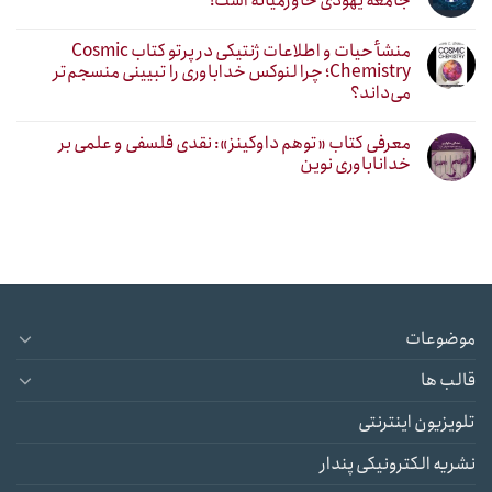
جامعه یهودی خاورمیانه است!
منشأ حیات و اطلاعات ژنتیکی در پرتو کتاب Cosmic
Chemistry؛ چرا لنوکس خداباوری را تبیینی منسجم‌تر
می‌داند؟
معرفی کتاب «توهم داوکینز»: نقدی فلسفی و علمی بر
خداناباوری نوین
موضوعات
قالب ها
تلویزیون اینترنتی
نشریه الکترونیکی پندار