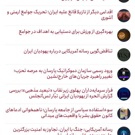
اقدامی دیگر از نازیلا قانع علیه ایران؛ تحریک جوامع ارمنی و
آشوری
بهره‌گیری از ورزش برای دستیابی به اهداف در جوامع
تناقض‌گویی رسانه آمریکایی درباره یهودیان ایران
ورود رسمی سازمان دموکراتیک یارسان به عرصه تحزب؛
تغییر راهبرد جریان‌های خارج‌نشین
فرار سرمایه‌داران پهلوی زیر نقابِ «تبعید مذهبی»؛ بررسی
گزارش الحره از یهودیان ایرانی تبار لس‌آنجلس
سوءاستفاده سیاسی از جامعه یارسان؛ ناهمخوانی ادعاهای
کانون حقوق بشر با واقعیت‌های میدانی
رسانه آمریکایی: جنگ با ایران، تجاوز به امنیت بزرگترین