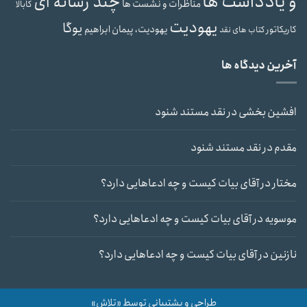
و یادداشت ها
چند رسانه ای
مناظرات و نشست ها
کابالا
یهودیت
یوگا
یهودیت، پیمان ابراهیم
کاریکاتور
کتاب های نقد
آخرین دیدگاه ها
افشین بخشی
در
نقد مستند شنود
مقدم
در
نقد مستند شنود
مختار
در
آقای بیات کیست و چه ادعاهایی دارد؟
موسویه
در
آقای بیات کیست و چه ادعاهایی دارد؟
نازنین
در
آقای بیات کیست و چه ادعاهایی دارد؟
طراحی و پشتیبانی توسط «تلاش»