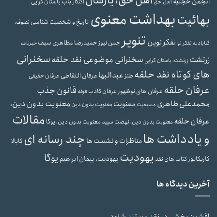
اهل حق، یارسان
انجمن حجتیه
باب
باستان گرایی
اهل حق
اکنکار
بهداشت معنوی
بهائیت
تاریخ و شخصیت شناسی
تصوف،
تنویر
تفکر نوین
حمیدرضا مظاهری سیف
جمن نیوز
گنابادیه
تفکر نو
خبرنامه
سخنرانی
سخنرانی موضوعی نقد حلقه
زرتشت
زرتشت، باستان گرایی
های کوتاه نقد حلقه
عبدالبها
عرفان التقاطی
طنز
عرفان حقیقی
عرفان حلقه
قانون جذب
عرفان های نوظهور
عرفان کاذب
فرقه
محمدعلی طاهری
معنویت بدون دین،
معنویت
معنویت بدون دین
مسیحیت
مقالات
عرفان حلقه
معنویت بدون دین، یوگا
معنویت بدون دین، نهضت سپید
و یادداشت ها
چند رسانه ای
مناظرات و نشست ها
کابالا
یهودیت
یوگا
یهودیت، پیمان ابراهیم
کاریکاتور
کتاب های نقد
آخرین دیدگاه ها
افشین بخشی
در
نقد مستند شنود