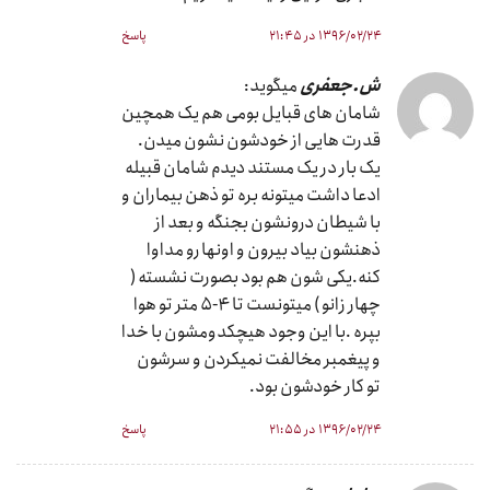
۱۳۹۶/۰۲/۲۴ در ۲۱:۴۵
پاسخ
ش.جعفری
میگوید:
شامان های قبایل بومی هم یک همچین
قدرت هایی از خودشون نشون میدن.
یک بار در یک مستند دیدم شامان قبیله
ادعا داشت میتونه بره تو ذهن بیماران و
با شیطان درونشون بجنگه و بعد از
ذهنشون بیاد بیرون و اونها رو مداوا
کنه.یکی شون هم بود بصورت نشسته (
چهار زانو ) میتونست تا ۴-۵ متر تو هوا
بپره .با این وجود هیچکدومشون با خدا
و پیغمبر مخالفت نمیکردن و سرشون
تو کار خودشون بود.
۱۳۹۶/۰۲/۲۴ در ۲۱:۵۵
پاسخ