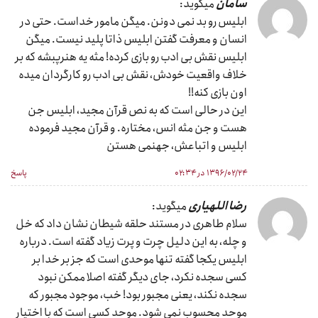
سامان
میگوید:
ابلیس رو بد نمی دونن. میگن مامور خداست. حتی در
انسان و معرفت گفتن ابلیس ذاتا پلید نیست. میگن
ابلیس نقش بی ادب رو بازی کرده! مثه یه هنرپبشه که بر
خلاف واقعیت خودش، نقش بی ادب رو کارگردان میده
اون بازی کنه!!
این در حالی است که به نص قرآن مجید، ابلیس جن
هست و جن مثه انس، مختاره. و قرآن مجید فرموده
ابلیس و اتباعش، جهنمی هستن
۱۳۹۶/۰۲/۲۴ در ۰۲:۳۴
پاسخ
رضا اللهیاری
میگوید:
سلام طاهری در مستند حلقه شیطان نشان داد که خل
و چله، به این دلیل چرت و پرت زیاد گفته است. درباره
ابلیس یکجا گفته تنها موحدی است که جز بر خدا بر
کسی سجده نکرد، جای دیگر گفته اصلا ممکن نبود
سجده نکند، یعنی مجبور بود! خب، موجود مجبور که
موحد محسوب نمی شود. موحد کسی است که با اختیار