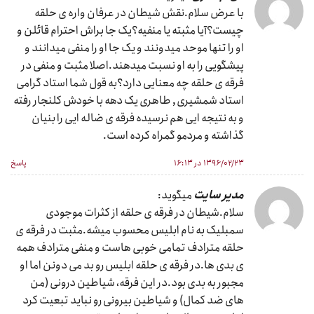
با عرض سلام.نقش شیطان در عرفان واره ی حلقه
چیست؟آیا مثبته یا منفیه؟یک جا براش احترام قائلن و
او را تنها موحد میدونند و یک جا او را منفی میدانند و
پیشگویی را به او نسبت میدهند.اصلا مثبت و منفی در
فرقه ی حلقه چه معنایی دارد؟به قول شما استاد گرامی
استاد شمشیری , طاهری یک دهه با خودش کلنجار رفته
و به نتیجه ایی هم نرسیده فرقه ی ضاله ایی را بنیان
گذاشته و مردمو گمراه کرده است.
۱۳۹۶/۰۲/۲۳ در ۱۶:۱۳
پاسخ
مدیر سایت
میگوید:
سلام.شیطان در فرقه ی حلقه از کثرات موجودی
سمبلیک به نام ابلیس محسوب میشه.مثبت در فرقه ی
حلقه مترادف تمامی خوبی هاست و منفی مترادف همه
ی بدی ها.در فرقه ی حلقه ابلیس رو بد می دونن اما او
مجبور به بدی بود.در این فرقه، شیاطین درونی (من
های ضد کمال) و شیاطین بیرونی رو نباید تبعیت کرد