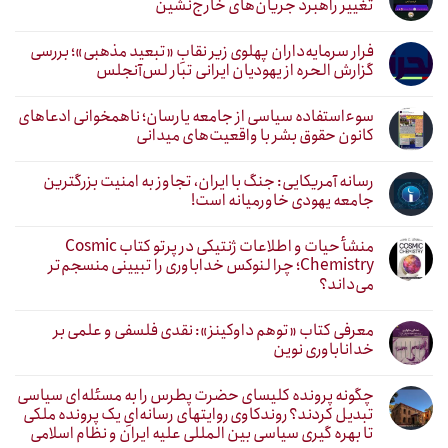
تغییر راهبرد جریان‌های خارج‌نشین
فرار سرمایه‌داران پهلوی زیر نقابِ «تبعید مذهبی»؛ بررسی
گزارش الحره از یهودیان ایرانی تبار لس‌آنجلس
سوءاستفاده سیاسی از جامعه یارسان؛ ناهمخوانی ادعاهای
کانون حقوق بشر با واقعیت‌های میدانی
رسانه آمریکایی: جنگ با ایران، تجاوز به امنیت بزرگترین
جامعه یهودی خاورمیانه است!
منشأ حیات و اطلاعات ژنتیکی در پرتو کتاب Cosmic
Chemistry؛ چرا لنوکس خداباوری را تبیینی منسجم‌تر
می‌داند؟
معرفی کتاب «توهم داوکینز»: نقدی فلسفی و علمی بر
خداناباوری نوین
چگونه پرونده کلیسای حضرت پطرس را به مسئله‌ای سیاسی
تبدیل کردند؟ روندکاوی روایتهای رسانه‌ایِ یک پرونده ملکی
تا بهره گیری سیاسی بین المللی علیه ایران و نظام اسلامی