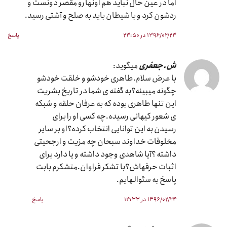
اما در عین حال نباید هم اونها رو مقصر دونست و
ردشون کرد و با شیطان باید به صلح و آشتی رسید.
۱۳۹۶/۰۲/۲۳ در ۲۳:۵۰
پاسخ
ش.جعفری
میگوید:
با عرض سلام.طاهری خودشو و خلقت خودشو
چگونه میبینه؟به گفته ی شما در تاریخ بشریت
این تنها طاهری بوده که به عرفان حلقه و شبکه
ی شعور کیهانی رسیده.چه کسی او را برای
رسیدن به این توانایی انتخاب کرده؟او بر سایر
مخلوقات خداوند سبحان چه مزیت و ارجحیتی
داشته ؟آیا شاهدی وجود داشته و یا دارد برای
اثبات حرفهاش؟با تشکر فراوان.متشکرم بابت
پاسخ به سئوالهایم.
۱۳۹۶/۰۲/۲۴ در ۱۴:۳۳
پاسخ