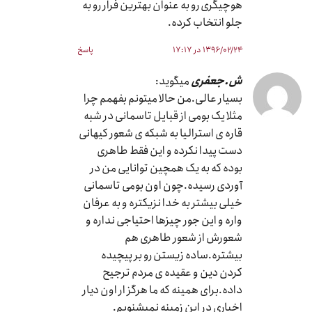
هوچیگری رو به عنوان بهترین فرار رو به
جلو انتخاب کرده.
۱۳۹۶/۰۲/۲۴ در ۱۷:۱۷
پاسخ
ش.جعفری
میگوید:
بسیار عالی.من حالا میتونم بفهمم چرا
مثلا یک بومی از قبایل تاسمانی در شبه
قاره ی استرالیا به شبکه ی شعور کیهانی
دست پیدا نکرده و این فقط طاهری
بوده که به یک همچین توانایی من در
آوردی رسیده.چون اون بومی تاسمانی
خیلی بیشتر به خدا نزیکتره و به عرفان
واره و این جور چیزها احتیاجی نداره و
شعورش از شعور طاهری هم
بیشتره.ساده زیستن رو بر پیچیده
کردن دین و عقیده ی مردم ترجیح
داده.برای همینه که ما هرگز ار اون دیار
اخباری در این زمینه نمیشنویم.