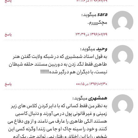
۱۳۹۶/۰۲/۲۹ در ۲۳:۱۶
پاسخ
sara
میگوید:
مچکرررررم.
۱۳۹۶/۰۲/۲۹ در ۲۳:۳۹
پاسخ
وحید
میگوید:
به قول استاد شمشیری که در شبکه ولایت گفتن هنر
طاهری فقط لگد زدن به دوربین مستند حلقه شیطان
نیست، با دیگران هم درگیر شده!!!!!!!
۱۳۹۶/۰۲/۳۰ در ۰۰:۱۵
پاسخ
همشهری
میگوید:
به نظر من فقط کسانی که با دایر کردن کلاس های زیر
زمینی و غیر قانونی پول در می آورند و دنبال کاسبی
هستند الکی طاهری را عارف می نامند و از وی دفاع می
کنند و خود را سینه چاک او جا می زنند! وگرنه کسی این
شخص را با این اخلاق و رفتار نمی تواند حتی یک آدم