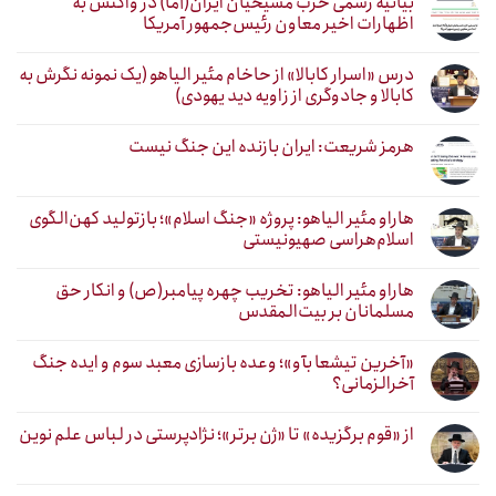
بیانیه رسمی حزب مسیحیان ایران(آما) در واکنش به
اظهارات اخیر معاون رئیس‌جمهور آمریکا
درس «اسرار کابالا» از حاخام مئیر الیاهو (یک نمونه نگرش به
کابالا و جادوگری از زاویه دید یهودی)
هرمز شریعت: ایران بازنده این جنگ نیست
هاراو مئیر الیاهو: پروژه «جنگ اسلام»؛ بازتولید کهن‌الگوی
اسلام‌هراسی صهیونیستی
هاراو مئیر الیاهو: تخریب چهره پیامبر(ص) و انکار حق
مسلمانان بر بیت‌المقدس
«آخرین تیشعا بآو»؛ وعده بازسازی معبد سوم و ایده جنگ
آخرالزمانی؟
از «قوم برگزیده» تا «ژن برتر»؛ نژادپرستی در لباس علم نوین