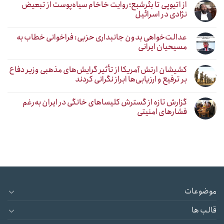
از اتیوپی تا بئرشبع؛ روایت خاخام سیاه‌پوست از تبعیض
نژادی در اسرائیل
عدالت‌خواهی بدون جانبداری حزبی: فراخوانی خطاب به
مسیحیان ایرانی
کشیشان ارتش آمریکا از تأثیر گرایش‌های مذهبی وزیر دفاع
بر ترفیع و ارزیابی‌ها ابراز نگرانی کردند
گزارش تازه از گسترش کلیساهای خانگی در ایران به‌رغم
فشارهای امنیتی
موضوعات
قالب ها