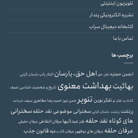
تلویزیون اینترنتی
نشریه الکترونیکی پندار
کتابخانه دیجیتال سراب
تماس با ما
برچسب ها
اهل حق، یارسان
انجمن حجتیه
باب
باستان گرایی
اهل حق
اکنکار
بهداشت معنوی
بهائیت
تاریخ و شخصیت شناسی
تصوف،
تنویر
تفکر نوین
حمیدرضا مظاهری سیف
جمن نیوز
گنابادیه
تفکر نو
خبرنامه
سخنرانی
سخنرانی موضوعی نقد حلقه
زرتشت
زرتشت، باستان گرایی
های کوتاه نقد حلقه
عبدالبها
عرفان التقاطی
طنز
عرفان حقیقی
عرفان حلقه
قانون جذب
عرفان های نوظهور
عرفان کاذب
فرقه