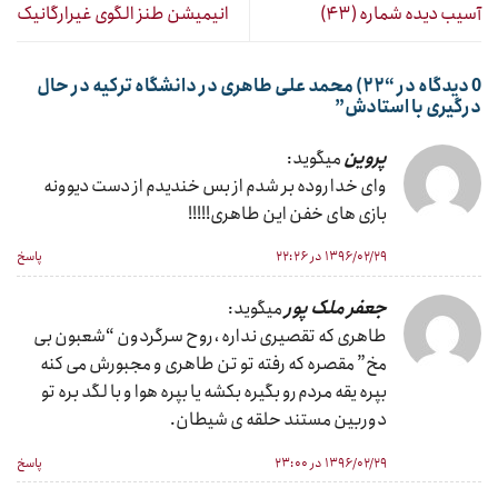
آسیب دیده شماره (۴۳)
انیمیشن طنز الگوی غیرارگانیک
0 دیدگاه در “
۲۲) محمد علی طاهری در دانشگاه ترکیه در حال
درگیری با استادش
”
پروین
میگوید:
وای خدا روده بر شدم از بس خندیدم از دست دیوونه
بازی های خفن این طاهری!!!!!
۱۳۹۶/۰۲/۲۹ در ۲۲:۲۶
پاسخ
جعفر ملک پور
میگوید:
طاهری که تقصیری نداره ، روح سرگردون “شعبون بی
مخ” مقصره که رفته تو تن طاهری و مجبورش می کنه
بپره یقه مردم رو بگیره بکشه یا بپره هوا و با لگد بره تو
دوربین مستند حلقه ی شیطان.
۱۳۹۶/۰۲/۲۹ در ۲۳:۰۰
پاسخ