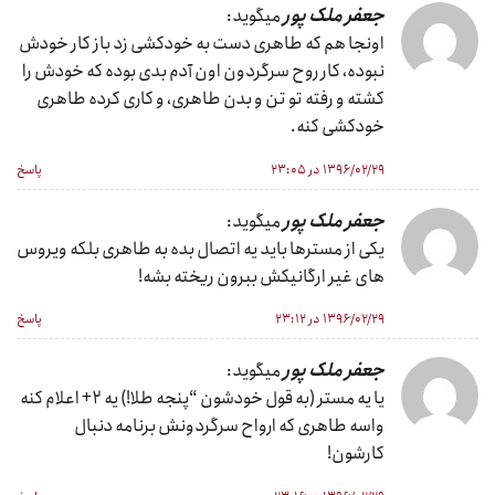
جعفر ملک پور
میگوید:
اونجا هم که طاهری دست به خودکشی زد باز کار خودش
نبوده، کار روح سرگردون اون آدم بدی بوده که خودش را
کشته و رفته تو تن و بدن طاهری، و کاری کرده طاهری
خودکشی کنه.
۱۳۹۶/۰۲/۲۹ در ۲۳:۰۵
پاسخ
جعفر ملک پور
میگوید:
یکی از مسترها باید یه اتصال بده به طاهری بلکه ویروس
های غیر ارگانیکش ببرون ریخته بشه!
۱۳۹۶/۰۲/۲۹ در ۲۳:۱۲
پاسخ
جعفر ملک پور
میگوید:
یا یه مستر (به قول خودشون “پنجه طلا!) یه ۲+ اعلام کنه
واسه طاهری که ارواح سرگردونش برنامه دنبال
کارشون!