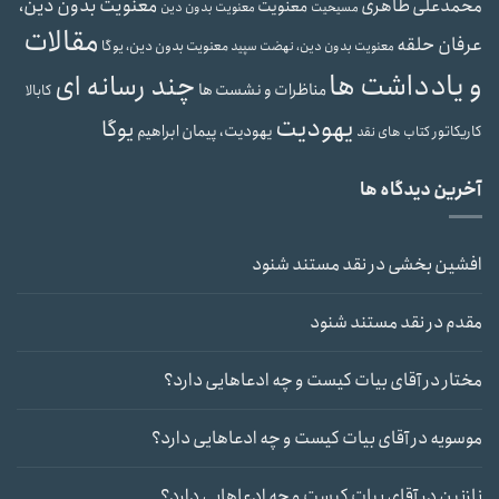
معنویت بدون دین،
محمدعلی طاهری
معنویت
مسیحیت
معنویت بدون دین
مقالات
عرفان حلقه
معنویت بدون دین، یوگا
معنویت بدون دین، نهضت سپید
و یادداشت ها
چند رسانه ای
مناظرات و نشست ها
کابالا
یهودیت
یوگا
یهودیت، پیمان ابراهیم
کاریکاتور
کتاب های نقد
آخرین دیدگاه ها
افشین بخشی
در
نقد مستند شنود
مقدم
در
نقد مستند شنود
مختار
در
آقای بیات کیست و چه ادعاهایی دارد؟
موسویه
در
آقای بیات کیست و چه ادعاهایی دارد؟
نازنین
در
آقای بیات کیست و چه ادعاهایی دارد؟