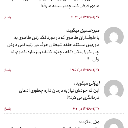
عادی فرض کند چه برسد به عارف!
۱۳۹۶/۰۲/۳۰ در ۱۱:۴۹
پاسخ
میرحسین
میگوید:
با طرفداران طاهری که در مورد لگد زدن طاهری به
دوربین مستند حلقه شیطان حرف می زنیم نمی دونن
چی بگن! میگن: آخه ، چیزه، کشف رمز داره، کدوم، نه،
ولی… !!!
۱۳۹۶/۰۲/۳۰ در ۱۲:۵۷
پاسخ
ایرانی
میگوید:
این که خودش نیاز به درمان داره چطوری ادعای
درمانگری می کرد؟!
۱۳۹۶/۰۲/۳۰ در ۱۴:۲۱
پاسخ
من
میگوید: