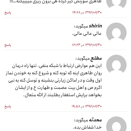
طاهری سوزنش گیر کرده هی برون ریزی مییییکنه…!!!
۱۳۹۶/۰۲/۳۰ در ۱۴:۲۸
پاسخ
shirin
میگوید:
عالی عالی عالی.
۱۳۹۶/۰۲/۳۰ در ۱۶:۲۳
پاسخ
مطلع
میگوید:
این هم عوارض ارتباط با شبکه منفی. تنها راه درمان
روان طاهری اینه که توبه کنه و شروع کنه به خوندن نماز
اول وقت و در اماکن زیارتی بنشینه و توسل کنه به نبی
اکرم ص و اهل بیت عصمت و طهارت ع و از ایشان
بخواهد برایش استغفار بطلبند از الله متعال.
۱۳۹۶/۰۲/۳۰ در ۱۹:۵۸
پاسخ
محدثه
میگوید:
خدا شفاش بده.