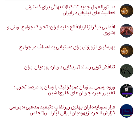
دستورالعمل جدید تشکیلات بهائی برای گسترش
فعالیت‌های تبلیغی در ایران
اقدامی دیگر از نازیلا قانع علیه ایران؛ تحریک جوامع ارمنی و
آشوری
بهره‌گیری از ورزش برای دستیابی به اهداف در جوامع
تناقض‌گویی رسانه آمریکایی درباره یهودیان ایران
ورود رسمی سازمان دموکراتیک یارسان به عرصه تحزب؛
تغییر راهبرد جریان‌های خارج‌نشین
فرار سرمایه‌داران پهلوی زیر نقابِ «تبعید مذهبی»؛ بررسی
گزارش الحره از یهودیان ایرانی تبار لس‌آنجلس