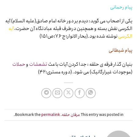
پیام رحمانی
یکی از اصحاب می گوید: دیدم بر دور خانه امام صادق(علیه السلام) آیه
الکرسی نقش بسته و همچنین درطرف قبله عبادتگاه آن حضرت،
آیه
الکرسی
نوشته شده بود.(بحار الانوار؛ج ۷۶؛ص۱۵۱)
پیام شیطانی
بنیان گذار فرقه ی حلقه : جدا کردن آیات باعث
تشعشات
و
حملات
(موجودات غیرارگانیک) می شود. (دوره مستری؛۴۲)
This entry was posted in
عرفان حلقه
. Bookmark the
permalink
.