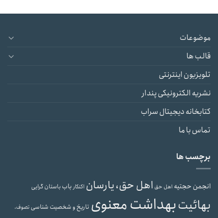
موضوعات
قالب ها
تلویزیون اینترنتی
نشریه الکترونیکی پندار
کتابخانه دیجیتال سراب
تماس با ما
برچسب ها
اهل حق، یارسان
انجمن حجتیه
باب
باستان گرایی
اهل حق
اکنکار
بهداشت معنوی
بهائیت
تاریخ و شخصیت شناسی
تصوف،