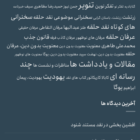
تنویر
تفکر نوین
حمیدرضا مظاهری سیف
جمن نیوز
گنابادیه
تفکر نو
خبرنامه
سخنرانی
سخنرانی موضوعی نقد حلقه
زرتشت
زرتشت، باستان گرایی
های کوتاه نقد حلقه
عبدالبها
عرفان التقاطی
طنز
عرفان حقیقی
عرفان حلقه
قانون جذب
عرفان های نوظهور
عرفان کاذب
فرقه
محمدعلی طاهری
معنویت بدون دین، عرفان
معنویت
معنویت بدون دین
حلقه
معنویت بدون دین، یوگا
معنویت بدون دین، نهضت سپید
معنویت های نوظهور
مقالات و یادداشت ها
چند
مناظرات و نشست ها
رسانه ای
یهودیت
یهودیت، پیمان
کابالا
کاریکاتور
کتاب های نقد
یوگا
ابراهیم
آخرین دیدگاه ها
افشین بخشی
در
نقد مستند شنود