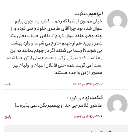
ابراهیم
میگوید:
خیلی ممنون از شما که زحمت کشیدید. چون برایم
سوال شده بود چرا آقای طاهری خلود را نفی کرده و از
چند عضو حلقه سوال کردم آیا با این حساب یعنی مثلا
شمر و یزید هم از جهنم خارج می شوند و وارد بهشت
می شوند؟! رسما می گفتند اگر در جهنم بمانند به این
معناست که قسمتی از تن واحده هستی از آن جدا شده
است! می گویند همه حتی قاتلان انبیاء و اولیاء نیز
عضوی از تن واحده هستند!
۱۳۹۶/۰۲/۰۶ در ۱۵:۴۱
پاسخ
شگفت زده
میگوید:
طاهری کلا هر چی خدا و پیغمبر بگن، نمی پذیره …!
۱۳۹۶/۰۲/۰۶ در ۱۸:۰۲
پاسخ