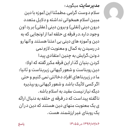
مدیر سایت
میگوید:
سلام دوست گرامی.مطمئنا این آموزه با دین
مبین اسلام همخوانی نداشته و دلایل متعدد
درون دینی (نقلی) و برون دینی (عقلی) بر رد اون
وجود داره.در فرقه ی حلقه اما از اونجایی که به
دین و آموزه های دینی بی اعتنا هستند و آنها رو
در رسیدن به کمال و معنویت لازم نمی
دونن،گرایش به چنین اعتقادی پیدا
کردن.بنیان گذار این فرقه مکرر گفته که اولا:
دین روبناست و شعور کیهانی زیربناست و ثانیا:
ما در زیربناهای افراد دخالتی نمی کنیم و حتی
اگر کسی لائیک باشد و شعور کیهانی رو بپذیره
دیگه نیاز نیست مقید به اسلام باشه.
ناگفته پیداست که در فرقه ی حلقه به دنبال ارائه
ی یک معنویت منهای دین هستند که دین در آن
یک روبنای غیر ارزشمند هست.
۱۳۹۶/۰۲/۰۶ در ۱۳:۵۵
پاسخ