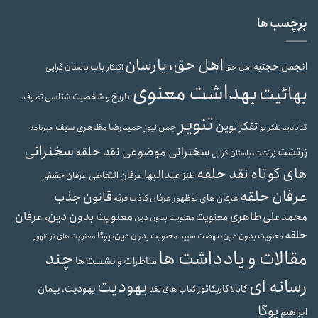
برچسب ها
اهل حق، یارسان
انجمن حجتیه
باب
باستان گرایی
اهل حق
اکنکار
بهداشت معنوی
بهائیت
تاریخ و شخصیت شناسی
تصوف،
تنویر
تفکر نوین
حمیدرضا مظاهری سیف
جمن نیوز
گنابادیه
تفکر نو
خبرنامه
سخنرانی
سخنرانی موضوعی نقد حلقه
زرتشت
زرتشت، باستان گرایی
های کوتاه نقد حلقه
عبدالبها
عرفان التقاطی
طنز
عرفان حقیقی
عرفان حلقه
قانون جذب
عرفان های نوظهور
عرفان کاذب
فرقه
محمدعلی طاهری
معنویت بدون دین، عرفان
معنویت
معنویت بدون دین
حلقه
معنویت بدون دین، یوگا
معنویت بدون دین، نهضت سپید
معنویت های نوظهور
مقالات و یادداشت ها
چند
مناظرات و نشست ها
رسانه ای
یهودیت
یهودیت، پیمان
کابالا
کاریکاتور
کتاب های نقد
یوگا
ابراهیم