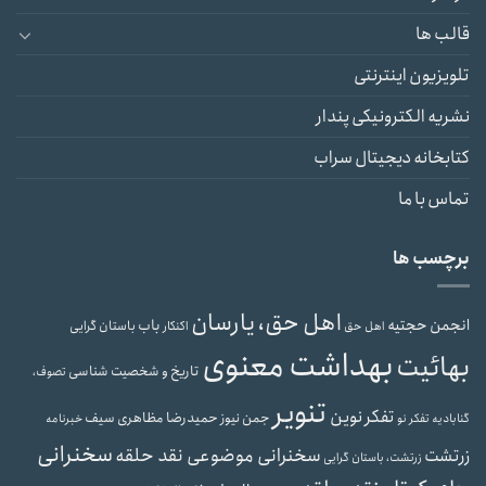
قالب ها
تلویزیون اینترنتی
نشریه الکترونیکی پندار
کتابخانه دیجیتال سراب
تماس با ما
برچسب ها
اهل حق، یارسان
انجمن حجتیه
باب
باستان گرایی
اهل حق
اکنکار
بهداشت معنوی
بهائیت
تاریخ و شخصیت شناسی
تصوف،
تنویر
تفکر نوین
حمیدرضا مظاهری سیف
جمن نیوز
گنابادیه
تفکر نو
خبرنامه
سخنرانی
سخنرانی موضوعی نقد حلقه
زرتشت
زرتشت، باستان گرایی