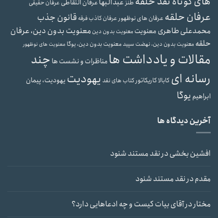
های کوتاه نقد حلقه
عبدالبها
عرفان التقاطی
طنز
عرفان حقیقی
عرفان حلقه
قانون جذب
عرفان های نوظهور
عرفان کاذب
فرقه
محمدعلی طاهری
معنویت بدون دین، عرفان
معنویت
معنویت بدون دین
حلقه
معنویت بدون دین، یوگا
معنویت بدون دین، نهضت سپید
معنویت های نوظهور
مقالات و یادداشت ها
چند
مناظرات و نشست ها
رسانه ای
یهودیت
یهودیت، پیمان
کابالا
کاریکاتور
کتاب های نقد
یوگا
ابراهیم
آخرین دیدگاه ها
افشین بخشی
در
نقد مستند شنود
مقدم
در
نقد مستند شنود
مختار
در
آقای بیات کیست و چه ادعاهایی دارد؟