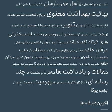
اهل حق، یارسان
انجمن حجتیه
باب
باستان گرایی
اهل حق
اکنکار
بهداشت معنوی
بهائیت
تاریخ و شخصیت شناسی
تصوف،
تنویر
تفکر نوین
حمیدرضا مظاهری سیف
جمن نیوز
گنابادیه
تفکر نو
خبرنامه
سخنرانی
سخنرانی موضوعی نقد حلقه
زرتشت
زرتشت، باستان گرایی
های کوتاه نقد حلقه
عبدالبها
عرفان التقاطی
طنز
عرفان حقیقی
عرفان حلقه
قانون جذب
عرفان های نوظهور
عرفان کاذب
فرقه
محمدعلی طاهری
معنویت بدون دین، عرفان
معنویت
معنویت بدون دین
حلقه
معنویت بدون دین، یوگا
معنویت بدون دین، نهضت سپید
معنویت های نوظهور
مقالات و یادداشت ها
چند
مناظرات و نشست ها
رسانه ای
یهودیت
یهودیت، پیمان
کابالا
کاریکاتور
کتاب های نقد
یوگا
ابراهیم
آخرین دیدگاه ها