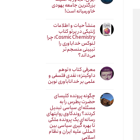
بزرگترین جامعه یهودی
خاورمیانه است!
منشأ حیات و اطلاعات
ژنتیکی در پرتو کتاب
Cosmic Chemistry؛ چرا
لنوکس خداباوری را
تبیینی منسجم‌تر
می‌داند؟
معرفی کتاب «توهم
داوکینز»: نقدی فلسفی و
علمی بر خداناباوری نوین
چگونه پرونده کلیسای
حضرت پطرس را به
مسئله‌ای سیاسی تبدیل
کردند؟ روندکاوی روایتهای
رسانه‌ایِ یک پرونده ملکی
تا بهره گیری سیاسی بین
المللی علیه ایران و نظام
اسلامی