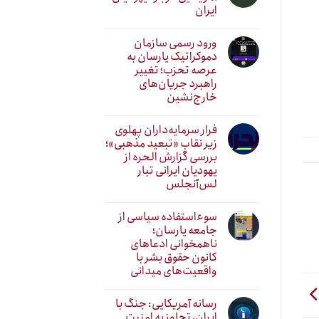
ایران
ورود رسمی سازمان
دموکراتیک یارسان به
عرصه تحزب؛ تغییر
راهبرد جریان‌های
خارج‌نشین
فرار سرمایه‌داران پهلوی
زیر نقابِ «تبعید مذهبی»؛
بررسی گزارش الحره از
یهودیان ایرانی تبار
لس‌آنجلس
سوءاستفاده سیاسی از
جامعه یارسان؛
ناهمخوانی ادعاهای
کانون حقوق بشر با
واقعیت‌های میدانی
رسانه آمریکایی: جنگ با
ایران، تجاوز به امنیت