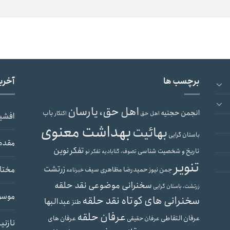
برچسب ها
آخری
اهل حق، یارسان
انجمن حجتیه
باب
اهل حق
اکنکار
افشی
بهداشت معنوی
بهائیت
باستان گرایی
مقدم
تفکر نوین
تاریخ و شخصیت شناسی
تصوف، گنابادیه
تفکر نو
تنویر
زرتشت
مختار
حمیدرضا مظاهری سیف
جمن نیوز
خبرنامه
سخنرانی موضوعی نقد حلقه
زرتشت، باستان گرایی
موسو
سخنرانی های کوتاه نقد حلقه
عبدالبها
طنز
عرفان حلقه
عرفان التقاطی
عرفان های
عرفان حقیقی
نازنی