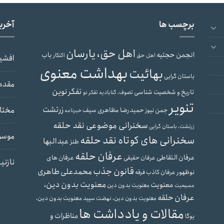
برچسب ها
آخری
اهل حق، یارسان
انجمن حجتیه
باب
اهل حق
اکنکار
افشی
بهداشت معنوی
بهائیت
باستان گرایی
مقدم
تفکر نوین
تاریخ و شخصیت شناسی
تصوف، گنابادیه
تفکر نو
تنویر
زرتشت
مختار
حمیدرضا مظاهری سیف
جمن نیوز
خبرنامه
سخنرانی موضوعی نقد حلقه
زرتشت، باستان گرایی
موسو
سخنرانی های کوتاه نقد حلقه
عبدالبها
طنز
عرفان حلقه
عرفان التقاطی
عرفان های
عرفان حقیقی
نازنی
قانون جذب
محمدعلی طاهری
نوظهور
عرفان کاذب
فرقه
معنویت بدون دین،
معنویت
معنویت بدون دین
مسیحیت
عرفان حلقه
معنویت بدون دین،
معنویت بدون دین، نهضت سپید
مقالات و یادداشت ها
مناظرات و
یوگا