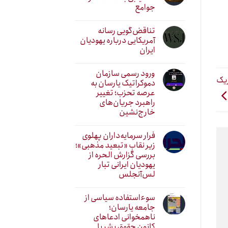
جوامع
تناقض‌گویی رسانه
آمریکایی درباره یهودیان
ایران
ورود رسمی سازمان
ریک
دموکراتیک یارسان به
عرصه تحزب؛ تغییر
راهبرد جریان‌های
خارج‌نشین
فرار سرمایه‌داران پهلوی
زیر نقابِ «تبعید مذهبی»؛
بررسی گزارش الحره از
یهودیان ایرانی تبار
لس‌آنجلس
سوءاستفاده سیاسی از
جامعه یارسان؛
ناهمخوانی ادعاهای
کانون حقوق بشر با