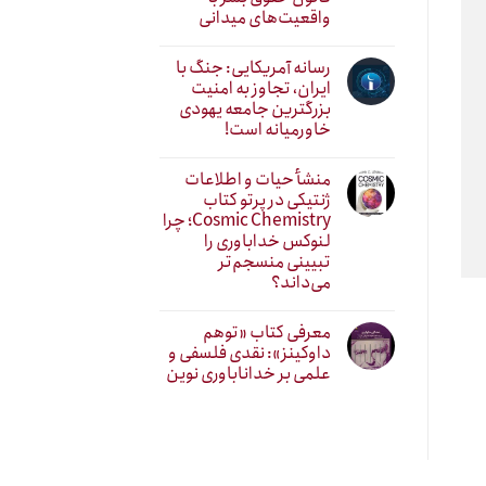
واقعیت‌های میدانی
رسانه آمریکایی: جنگ با
ایران، تجاوز به امنیت
بزرگترین جامعه یهودی
خاورمیانه است!
منشأ حیات و اطلاعات
ژنتیکی در پرتو کتاب
Cosmic Chemistry؛ چرا
لنوکس خداباوری را
تبیینی منسجم‌تر
می‌داند؟
معرفی کتاب «توهم
داوکینز»: نقدی فلسفی و
علمی بر خداناباوری نوین