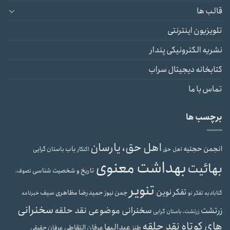
قالب ها
تلویزیون اینترنتی
نشریه الکترونیکی پندار
کتابخانه دیجیتال سراب
تماس با ما
برچسب ها
اهل حق، یارسان
انجمن حجتیه
باب
باستان گرایی
اهل حق
اکنکار
بهداشت معنوی
بهائیت
تاریخ و شخصیت شناسی
تصوف،
تنویر
تفکر نوین
حمیدرضا مظاهری سیف
جمن نیوز
گنابادیه
تفکر نو
خبرنامه
سخنرانی
سخنرانی موضوعی نقد حلقه
زرتشت
زرتشت، باستان گرایی
های کوتاه نقد حلقه
عبدالبها
عرفان التقاطی
طنز
عرفان حقیقی