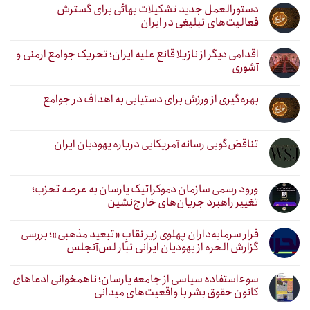
دستورالعمل جدید تشکیلات بهائی برای گسترش
فعالیت‌های تبلیغی در ایران
اقدامی دیگر از نازیلا قانع علیه ایران؛ تحریک جوامع ارمنی و
آشوری
بهره‌گیری از ورزش برای دستیابی به اهداف در جوامع
تناقض‌گویی رسانه آمریکایی درباره یهودیان ایران
ورود رسمی سازمان دموکراتیک یارسان به عرصه تحزب؛
تغییر راهبرد جریان‌های خارج‌نشین
فرار سرمایه‌داران پهلوی زیر نقابِ «تبعید مذهبی»؛ بررسی
گزارش الحره از یهودیان ایرانی تبار لس‌آنجلس
سوءاستفاده سیاسی از جامعه یارسان؛ ناهمخوانی ادعاهای
کانون حقوق بشر با واقعیت‌های میدانی