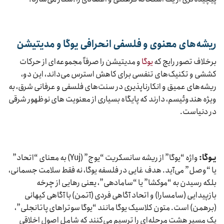
ریشه‌های معنوی و فلسفی انحرافی یوگا و مدیتیشن
برخلاف تصور رایج که
یوگا
و مدیتیشن را صرفاً مجموعه‌ای از حرکات
کششی و تکنیک‌های تنفسی برای کاهش استرس می‌داند، این دو،
ریشه‌های عمیق و انکارناپذیری در سنت‌های فلسفی و عرفانی شرق، به
ویژه هندوئیسم، دارند که پایگاه بسیاری از معنویت های نوظهور شرقی
در دنیاست.
یـوگا:
واژه “یوگا” از ریشه سانسکریت “یوج” (Yuj) به معنای “اتحاد”
یا “وصل” می‌آید. هدف غایی در فلسفه یوگا، نه فقط سلامت جسمانی،
بلکه رسیدن به “موکشا” یا “سامادهی”، یعنی رهایی از چرخه
بازپیدایی (سامسارا) و اتحاد آگاهی فردی (آتمن) با آگاهی کیهانی
(برهمن) است. متون کلاسیک یوگا مانند “یوگا سوتراهای پاتانجلی”،
یک مسیر هشت مرحله‌ای را ترسیم می‌کنند که شامل اصول اخلاقی