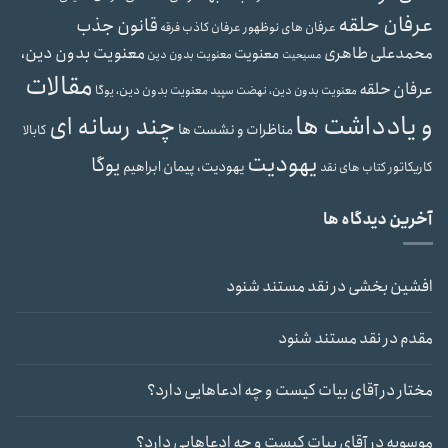
عرفان حلقه
قانون جذب
عرفان های نوظهور
عرفان کاذب
فرقه
محمدعلی طاهری
معنویت بدون دین،
معنویت
معنویت بدون دین
مسیحیت
مقالات
عرفان حلقه
معنویت بدون دین، یوگا
معنویت بدون دین، نهضت سپید
و یادداشت ها
چند رسانه ای
مناظرات و نشست ها
کابالا
یهودیت
یوگا
یهودیت، پیمان ابراهیم
کاریکاتور
کتاب های نقد
آخرین دیدگاه ها
افشین بخشی
در
نقد مستند شنود
مقدم
در
نقد مستند شنود
مختار
در
آقای بیات کیست و چه ادعاهایی دارد؟
موسویه
در
آقای بیات کیست و چه ادعاهایی دارد؟