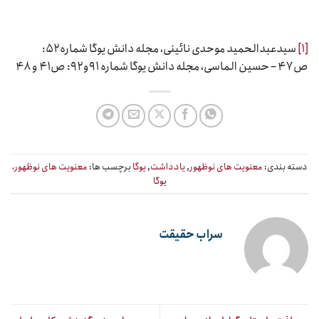
[۱]
سیدعبدالحمید موحدی نائینی، مجله دانش یوگا شماره ۵۲:
ص۴۷ – حسین الماسی، مجله دانش یوگا شماره ۹۱و۹۲: ص۴۱ و ۴۸
دسته بندی:
معنویت های نوظهور
,
یادداشت
,
یوگا
برچسب ها:
معنویت های نوظهور،
یوگا
سراب حقیقت