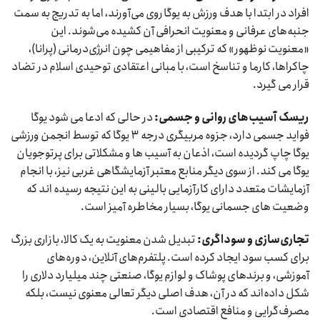
افراد در ابتدا با هدف ورزش به یوگا روی می‌آورند، اما به تدریج به سمت
جنبه‌های عرفانی و معنویت انحرافی آن کشیده می‌شوند. این
«معنویت نوظهور» که ترکیبی از مفاهیمی چون انرژی‌درمانی (پرانا)،
چاکراها، کارما و تناسخ است، با مبانی اعتقادی توحیدی اسلام در تضاد
قرار می گیرد.
ریسک آسیب‌های روانی و جسمی:
در حالی که ادعا می شود یوگا
فواید جسمی دارد، جزوه مربیگری درجه ۳ یوگا که توسط انجمن ورزشی
یوگا چاپ گردیده است، اذعان به آسیب ها و مشکلاتی برای پرتوجویان
یوگا می کند. از سوی دیگر منابع معتبر آزمایشگاهی غربی نیز، با انجام
آزمایشات متعدد دارای کارآزمایی بالینی به این نتیجه رسیده اند که
وضعیت های جسمانی یوگا، بسیار مخاطره آمیز است.
تجاری‌سازی و سوداگری:
تبدیل شدن معنویت به یک کالا، بازاری بزرگ
برای کسب سود ایجاد کرده است. پلتفرم‌های آنلاین، دوره‌های
آموزشی، و برندهای پوشاک و لوازم یوگا، صنعتی چند میلیارد دلاری را
شکل داده‌اند که در آن، هدف اصلی دیگر تعالی معنوی نیست، بلکه
مصرف‌گرایی و منافع اقتصادی است.