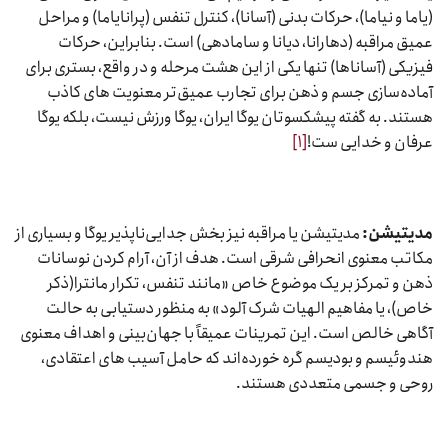
(یاما و نیاما)، حرکات بدنی (آسانا)، کنترل تنفس (پرانایاما) و مراحل
عمیق مراقبه (دهارانا، دیانا و سامادهی) است. بنابراین، حرکات
فیزیکی (آساناها) تنها یکی از این هشت مرحله و در واقع، بستری برای
آماده‌سازی جسم و ذهن برای تجارب عمیق‌تر معنویت های کاذب
هستند. به گفته پیشکسوتان یوگا ایران، یوگا ورزش نیست، بلکه یوگا
عرفان و خدایی ست!
[۱]
مدیتیشن:
مدیتیشن یا مراقبه نیز بخش جدایی‌ناپذیر یوگا و بسیاری از
مکاتب معنوی انحرافی شرقی است. هدف از آن، آرام کردن نوسانات
ذهن و تمرکز بر یک موضوع خاص «مانند تنفس، تکرار مانترا(ذکر
خاص)، یا مفاهیم الهیات شرک آلود» به منظور دستیابی به حالت
آگاهی خالص است. این تمرینات عمیقاً با جهان‌بینی و اهداف معنوی
هندوئیسم و بودیسم گره خورده‌اند که حامل آسیب های اعتقادی،
روحی و جسمی متعددی هستند.