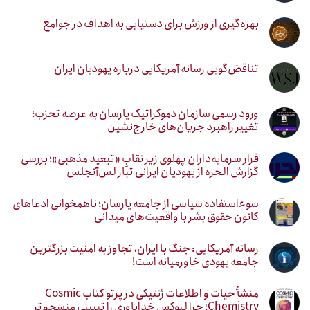
بهره‌گیری از ورزش برای دستیابی به اهداف در جوامع
تناقض‌گویی رسانه آمریکایی درباره یهودیان ایران
ورود رسمی سازمان دموکراتیک یارسان به عرصه تحزب؛
تغییر راهبرد جریان‌های خارج‌نشین
فرار سرمایه‌داران پهلوی زیر نقابِ «تبعید مذهبی»؛ بررسی
گزارش الحره از یهودیان ایرانی تبار لس‌آنجلس
سوءاستفاده سیاسی از جامعه یارسان؛ ناهمخوانی ادعاهای
کانون حقوق بشر با واقعیت‌های میدانی
رسانه آمریکایی: جنگ با ایران، تجاوز به امنیت بزرگترین
جامعه یهودی خاورمیانه است!
منشأ حیات و اطلاعات ژنتیکی در پرتو کتاب Cosmic
Chemistry؛ چرا لنوکس خداباوری را تبیینی منسجم‌تر