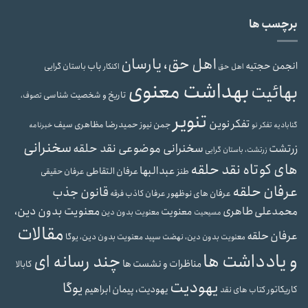
برچسب ها
اهل حق، یارسان
انجمن حجتیه
باب
باستان گرایی
اهل حق
اکنکار
بهداشت معنوی
بهائیت
تاریخ و شخصیت شناسی
تصوف،
تنویر
تفکر نوین
حمیدرضا مظاهری سیف
جمن نیوز
گنابادیه
تفکر نو
خبرنامه
سخنرانی
سخنرانی موضوعی نقد حلقه
زرتشت
زرتشت، باستان گرایی
های کوتاه نقد حلقه
عبدالبها
عرفان التقاطی
طنز
عرفان حقیقی
عرفان حلقه
قانون جذب
عرفان های نوظهور
عرفان کاذب
فرقه
محمدعلی طاهری
معنویت بدون دین،
معنویت
معنویت بدون دین
مسیحیت
مقالات
عرفان حلقه
معنویت بدون دین، یوگا
معنویت بدون دین، نهضت سپید
و یادداشت ها
چند رسانه ای
مناظرات و نشست ها
کابالا
یهودیت
یوگا
یهودیت، پیمان ابراهیم
کاریکاتور
کتاب های نقد