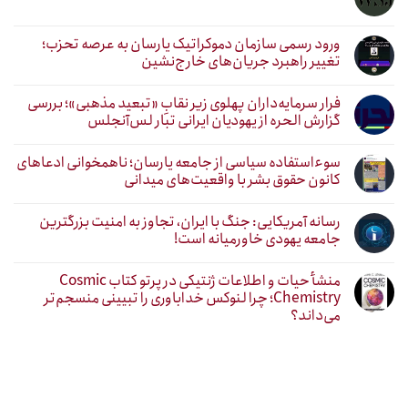
ورود رسمی سازمان دموکراتیک یارسان به عرصه تحزب؛
تغییر راهبرد جریان‌های خارج‌نشین
فرار سرمایه‌داران پهلوی زیر نقابِ «تبعید مذهبی»؛ بررسی
گزارش الحره از یهودیان ایرانی تبار لس‌آنجلس
سوءاستفاده سیاسی از جامعه یارسان؛ ناهمخوانی ادعاهای
کانون حقوق بشر با واقعیت‌های میدانی
رسانه آمریکایی: جنگ با ایران، تجاوز به امنیت بزرگترین
جامعه یهودی خاورمیانه است!
منشأ حیات و اطلاعات ژنتیکی در پرتو کتاب Cosmic
Chemistry؛ چرا لنوکس خداباوری را تبیینی منسجم‌تر
می‌داند؟