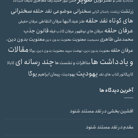
تفکر نوین
حمیدرضا مظاهری سیف
جمن نیوز
گنابادیه
تفکر نو
خبرنامه
سخنرانی
سخنرانی موضوعی نقد حلقه
زرتشت
زرتشت، باستان گرایی
های کوتاه نقد حلقه
عبدالبها
عرفان التقاطی
طنز
عرفان حقیقی
عرفان حلقه
قانون جذب
عرفان های نوظهور
عرفان کاذب
فرقه
محمدعلی طاهری
معنویت بدون دین،
معنویت
معنویت بدون دین
مسیحیت
مقالات
عرفان حلقه
معنویت بدون دین، یوگا
معنویت بدون دین، نهضت سپید
و یادداشت ها
چند رسانه ای
مناظرات و نشست ها
کابالا
یهودیت
یوگا
یهودیت، پیمان ابراهیم
کاریکاتور
کتاب های نقد
آخرین دیدگاه ها
افشین بخشی
در
نقد مستند شنود
مقدم
در
نقد مستند شنود