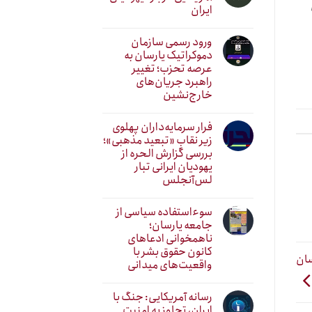
ایران
ورود رسمی سازمان
دموکراتیک یارسان به
عرصه تحزب؛ تغییر
راهبرد جریان‌های
خارج‌نشین
فرار سرمایه‌داران پهلوی
زیر نقابِ «تبعید مذهبی»؛
بررسی گزارش الحره از
یهودیان ایرانی تبار
لس‌آنجلس
سوءاستفاده سیاسی از
جامعه یارسان؛
ناهمخوانی ادعاهای
کانون حقوق بشر با
سان
واقعیت‌های میدانی
رسانه آمریکایی: جنگ با
ایران، تجاوز به امنیت