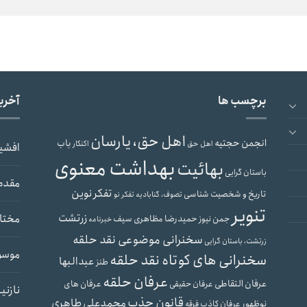
برچسب ها
آخری
اهل حق، یارسان
انجمن حجتیه
باب
اهل حق
اکنکار
افشی
بهداشت معنوی
بهائیت
باستان گرایی
مقدم
تفکر نوین
تاریخ و شخصیت شناسی
تصوف، گنابادیه
تفکر نو
تنویر
زرتشت
مختار
حمیدرضا مظاهری سیف
جمن نیوز
خبرنامه
سخنرانی موضوعی نقد حلقه
زرتشت، باستان گرایی
موسو
سخنرانی های کوتاه نقد حلقه
عبدالبها
طنز
عرفان حلقه
عرفان التقاطی
عرفان های
عرفان حقیقی
نازنی
قانون جذب
محمدعلی طاهری
نوظهور
عرفان کاذب
فرقه