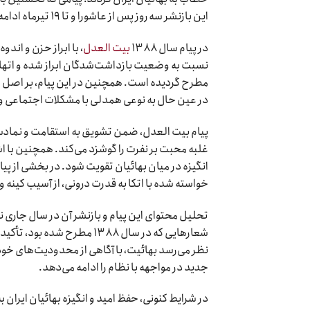
این بازنشر سه روز پس از عاشورا و تا ۱۹ تیرماه ادامه یافت و واکنش‌هایی را در فضای رسانه‌ای و تحلیلی کشور برانگیخت.
در پیام سال ۱۳۸۸
بیت العدل
، با ابراز حزن و اند
نسبت به وضعیت بازداشت‌شدگان ابراز شده و اتهاما
مطرح گردیده است. همچنین در این پیام، بر اصل ا
در عین حال به نوعی همدلی با مشکلات اجتماعی و
پیام بیت العدل، ضمن تشویق به استقامت و نمادسازی 
غلبه محبت بر نفرت را گوشزد می‌کند. همچنین با اشا
انگیزه در میان بهائیان تقویت شود. در بخشی از پیام،
خواسته شده با اتکا به قدرت درونی، از آسیب کینه و
تحلیل محتوای این پیام و بازنشر آن در سال جاری 
شعارهایی که در سال ۱۳۸۸ مط
نظر می‌رسد بهائیت، با آگاهی از محدودیت‌های خود د
جدید در مواجهه با نظام را ادامه می‌دهد.
در شرایط کنونی، حفظ امید و انگیزه بهائیان ایران 