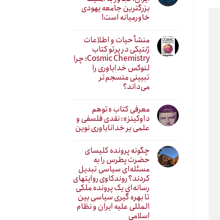
بزرگترین جامعه یهودی
خاورمیانه است!
منشأ حیات و اطلاعات
ژنتیکی در پرتو کتاب
Cosmic Chemistry؛ چرا
لنوکس خداباوری را
تبیینی منسجم‌تر
می‌داند؟
معرفی کتاب «توهم
داوکینز»: نقدی فلسفی و
علمی بر خداناباوری نوین
چگونه پرونده کلیسای
حضرت پطرس را به
مسئله‌ای سیاسی تبدیل
کردند؟ روندکاوی روایتهای
رسانه‌ایِ یک پرونده ملکی
تا بهره گیری سیاسی بین
المللی علیه ایران و نظام
اسلامی