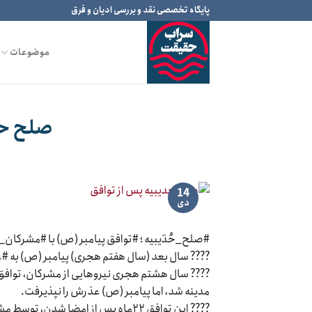
Ski
پایگاه تخصصی نقد و بررسی ادیان و فرق
t
conten
موضوعات
صلح حدیبیه ۳؛
14
دی
#صلح_حُدَیبیه ؛ #توافق پیامبر (ص) با #مشرکان_
???? سال بعد (سال هفتم هجری) پیامبر (ص) به #عم
???? سال هشتم هجری نیروهایی از مشرکان، تواف
مدینه شد، اما پیامبر (ص) عذرش را نپذیرفت.
???? این توافق ۲۲ماه پس از امضا شدن، توسط مشرکان نقض شد و پیامبر (ص) رفت و مکه را #فتح کرد.