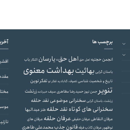
برچسب ها
آخری
اهل حق، یارسان
انجمن حجتیه
باب
اهل حق
اکنکار
افشی
بهداشت معنوی
بهائیت
باستان گرایی
مقدم
تفکر نوین
تاریخ و شخصیت شناسی
تصوف، گنابادیه
تفکر نو
تنویر
زرتشت
مختار
حمیدرضا مظاهری سیف
جمن نیوز
خبرنامه
سخنرانی موضوعی نقد حلقه
زرتشت، باستان گرایی
موسو
سخنرانی های کوتاه نقد حلقه
عبدالبها
طنز
عرفان حلقه
عرفان التقاطی
عرفان های
عرفان حقیقی
نازنی
قانون جذب
محمدعلی طاهری
نوظهور
عرفان کاذب
فرقه