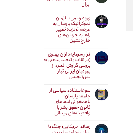
ایران
ورود رسمی سازمان
دموکراتیک یارسان به
عرصه تحزب؛ تغییر
راهبرد جریان‌های
خارج‌نشین
فرار سرمایه‌داران پهلوی
زیر نقابِ «تبعید مذهبی»؛
بررسی گزارش الحره از
یهودیان ایرانی تبار
لس‌آنجلس
سوءاستفاده سیاسی از
جامعه یارسان؛
ناهمخوانی ادعاهای
کانون حقوق بشر با
واقعیت‌های میدانی
رسانه آمریکایی: جنگ با
ایران، تجاوز به امنیت