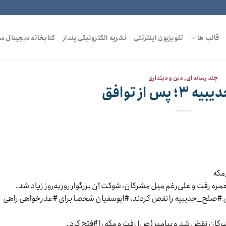
قالب ها
تلویزیون اینترنتی
نشریه الکترونیکی پندار
کتابخانه دیجیتال س
چند رسانه ای
,
دین و دینداری
 پس از توافق
مکه
ره رفت و علی‌رغم میل مشرکان، شوکت آن بزرگوار روزبه‌روز زیاد شد.
ق #صلح_حدیبیه را نقض کردند، #ابوسفیان شخصا برای #عذرخواهی راهی