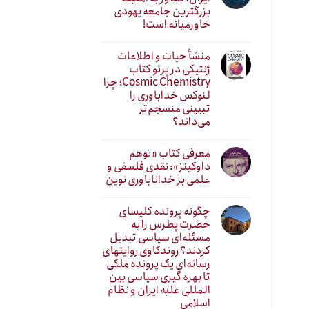
بزرگترین جامعه یهودی
خاورمیانه است!
منشأ حیات و اطلاعات
ژنتیکی در پرتو کتاب
Cosmic Chemistry؛ چرا
لنوکس خداباوری را
تبیینی منسجم‌تر
می‌داند؟
معرفی کتاب «توهم
داوکینز»: نقدی فلسفی و
علمی بر خداناباوری نوین
چگونه پرونده کلیسای
حضرت پطرس را به
مسئله‌ای سیاسی تبدیل
کردند؟ روندکاوی روایتهای
رسانه‌ایِ یک پرونده ملکی
تا بهره گیری سیاسی بین
المللی علیه ایران و نظام
اسلامی