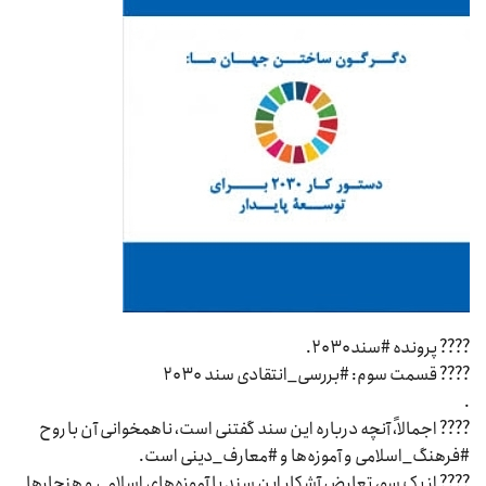
???? پرونده #سند۲۰۳۰.
???? قسمت سوم: #بررسی_انتقادی سند ۲۰۳۰
.
???? اجمالاً، آنچه درباره این سند گفتنی است، ناهمخوانی آن با روح
#فرهنگ_اسلامی و آموزه‌ها و #معارف_دینی است.
???? از یک سو، تعارض آشکار این سند با آموزه‌های اسلامی و هنجارها