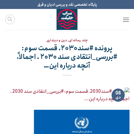
Ski
پایگاه تخصصی نقد و بررسی ادیان و فرق
t
conten
چند رسانه ای
,
دین و دینداری
پرونده #سند۲۰۳۰. قسمت سوم:
#بررسی_انتقادی سند ۲۰۳۰ . اجمالاً،
آنچه درباره این…
08
دی