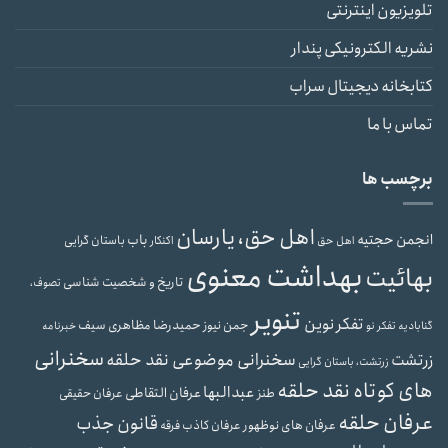
تلویزیون اینترنتی
نشریه الکترونیکی پندار
کتابخانه دیجیتال سراب
تماس با ما
برچسب ها
اهل حق، یارسان
انجمن حجتیه
باب
باستان گرایی
اهل حق
اکنکار
بهداشت معنوی
بهائیت
تاریخ و شخصیت شناسی
تصوف،
تنویر
تفکر نوین
حمیدرضا مظاهری سیف
جمن نیوز
گنابادیه
تفکر نو
خبرنامه
سخنرانی
سخنرانی موضوعی نقد حلقه
زرتشت
زرتشت، باستان گرایی
های کوتاه نقد حلقه
عبدالبها
عرفان التقاطی
طنز
عرفان حقیقی
عرفان حلقه
قانون جذب
عرفان های نوظهور
عرفان کاذب
فرقه