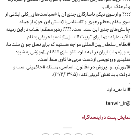
و فرهنگ ایرانی.
???? و از سوی دیگر، ناسازگاری جدی آن با #سیاست‌های_کلی ابلاغی از
سوی مقام معظم رهبری و #اسناد_بالادستی این حوزه از جمله
چالش‌های جدی این سند است. ???? رهبر معظم انقلاب در این زمینه
تأکید دارند: «ما برای تربیت #نسل_آینده با حریفی به نام
#نظام_سلطه_بین‌المللی مواجه هستیم که برای نسل جوانِ ملت‌ها،
به ویژه ملتِ ایران برنامه دارد. #نوسازی #نظام_آموزشی به شیوه
تقلیدی و رونویسی از دست غربی‌ها کاری غلط است.
#آموزش_و_پروش در #قانون_اساسی، مسئله #حاکمیتی است و
دولت باید نقش‌آفرینی کند» (۱۲/۲/۱۳۹۵).
.
#ادامه_دارد
@tanwir_ir
نمایش پست در اینستاگرام