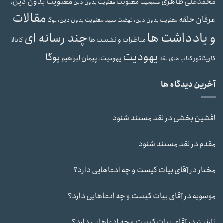
محمدعلی طاهری
معنویت بدون دین،
معنویت
معنویت بدون دین
مسیحیت
مقالات
عرفان حلقه
معنویت بدون دین، یوگا
معنویت بدون دین، نهضت سپید
و یادداشت ها
چند رسانه ای
مناظرات و نشست ها
کابالا
یهودیت
یوگا
یهودیت، پیمان ابراهیم
کاریکاتور
کتاب های نقد
آخرین دیدگاه ها
افشین بخشی
در
نقد مستند شنود
مقدم
در
نقد مستند شنود
مختار
در
آقای بیات کیست و چه ادعاهایی دارد؟
موسویه
در
آقای بیات کیست و چه ادعاهایی دارد؟
نازنین
در
آقای بیات کیست و چه ادعاهایی دارد؟