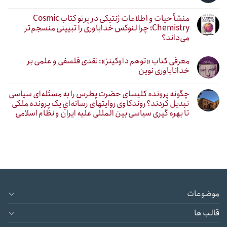
منشأ حیات و اطلاعات ژنتیکی در پرتو کتاب Cosmic
Chemistry؛ چرا لنوکس خداباوری را تبیینی منسجم‌تر
می‌داند؟
معرفی کتاب «توهم داوکینز»: نقدی فلسفی و علمی بر
خداناباوری نوین
چگونه پرونده کلیسای حضرت پطرس را به مسئله‌ای سیاسی
تبدیل کردند؟ روندکاوی روایتهای رسانه‌ایِ یک پرونده ملکی
تا بهره گیری سیاسی بین المللی علیه ایران و نظام اسلامی
موضوعات
قالب ها