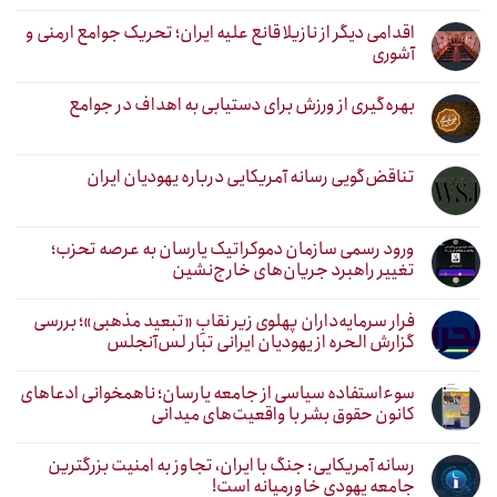
اقدامی دیگر از نازیلا قانع علیه ایران؛ تحریک جوامع ارمنی و
آشوری
بهره‌گیری از ورزش برای دستیابی به اهداف در جوامع
تناقض‌گویی رسانه آمریکایی درباره یهودیان ایران
ورود رسمی سازمان دموکراتیک یارسان به عرصه تحزب؛
تغییر راهبرد جریان‌های خارج‌نشین
فرار سرمایه‌داران پهلوی زیر نقابِ «تبعید مذهبی»؛ بررسی
گزارش الحره از یهودیان ایرانی تبار لس‌آنجلس
سوءاستفاده سیاسی از جامعه یارسان؛ ناهمخوانی ادعاهای
کانون حقوق بشر با واقعیت‌های میدانی
رسانه آمریکایی: جنگ با ایران، تجاوز به امنیت بزرگترین
جامعه یهودی خاورمیانه است!