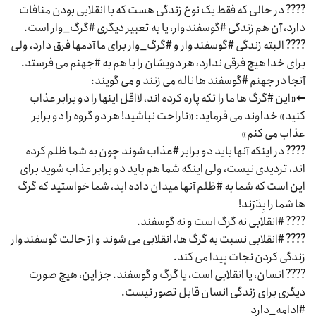
???? در حالی که فقط یک نوع زندگی هست که با انقلابی بودن منافات
دارد، آن هم زندگی #گوسفندوار، یا به تعبیر دیگری #گرگ_وار است.
???? البته زندگی #گوسفندوار و #گرگ_وار برای ما آدمها فرق دارد، ولی
برای خدا هیچ فرقی ندارد، هر دویشان را با هم به #جهنم می فرستد.
آنجا در جهنم #گوسفند ها ناله می زنند و می گویند:
⬅«این #گرگ ها ما را تکه پاره کرده اند، لااقل اینها را دو برابر عذاب
کنید» خداوند می فرماید: «ناراحت نباشید! هر دو گروه را دو برابر
عذاب می کنم»
???? در اینکه آنها باید دو برابر #عذاب شوند چون به شما ظلم کرده
اند، تردیدی نیست، ولی اینکه شما هم باید دو برابر عذاب شوید برای
این است که شما به #ظلم آنها میدان داده اید، شما خواستید که گرگ
ها شما را بِدَرَند!
???? #انقلابی نه گرگ است و نه گوسفند.
???? #انقلابی نسبت به گرگ ها، انقلابی می شوند و از حالت گوسفندوار
زندگی کردن نجات پیدا می کند.
???? انسان، یا انقلابی است، یا گرگ و گوسفند. جز این، هیچ صورت
دیگری برای زندگی انسان قابل تصور نیست.
#ادامه_دارد