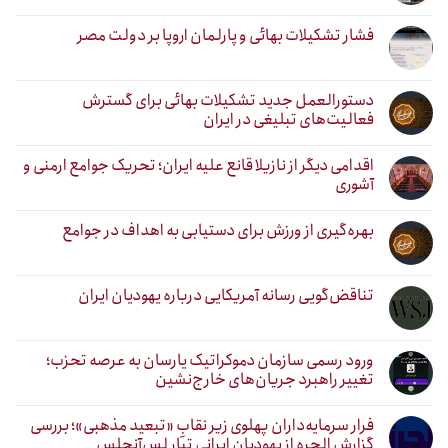
فشار تشکیلات بهائی و پارلمان اروپا بر دولت مصر
دستورالعمل جدید تشکیلات بهائی برای گسترش
فعالیت‌های تبلیغی در ایران
اقدامی دیگر از نازیلا قانع علیه ایران؛ تحریک جوامع ارمنی و
آشوری
بهره‌گیری از ورزش برای دستیابی به اهداف در جوامع
تناقض‌گویی رسانه آمریکایی درباره یهودیان ایران
ورود رسمی سازمان دموکراتیک یارسان به عرصه تحزب؛
تغییر راهبرد جریان‌های خارج‌نشین
فرار سرمایه‌داران پهلوی زیر نقابِ «تبعید مذهبی»؛ بررسی
گزارش الحره از یهودیان ایرانی تبار لس‌آنجلس