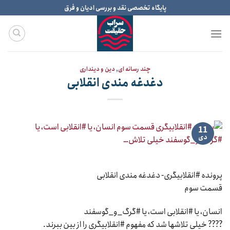
Ski
پایگاه تخصصی نقد و بررسی ادیان و فرق
t
conten
چند رسانه ای
,
دین و دینداری
دغدغه مندی انقلابی
11
دی
پرونده #انقلابیگری- دغدغه مندی انقلابی
قسمت سوم
انسان، یا #انقلابی است، یا #گرگ_و_گوسفند
???? خیلی تلاشها شد که مفهوم #انقلابیگری را از بین ببرند.