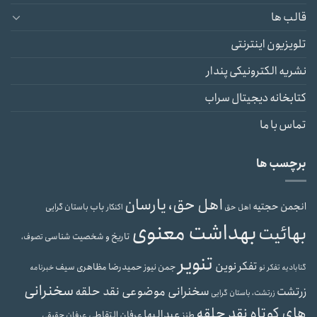
قالب ها
تلویزیون اینترنتی
نشریه الکترونیکی پندار
کتابخانه دیجیتال سراب
تماس با ما
برچسب ها
اهل حق، یارسان
انجمن حجتیه
باب
باستان گرایی
اهل حق
اکنکار
بهداشت معنوی
بهائیت
تاریخ و شخصیت شناسی
تصوف،
تنویر
تفکر نوین
حمیدرضا مظاهری سیف
جمن نیوز
گنابادیه
تفکر نو
خبرنامه
سخنرانی
سخنرانی موضوعی نقد حلقه
زرتشت
زرتشت، باستان گرایی
های کوتاه نقد حلقه
عبدالبها
عرفان التقاطی
طنز
عرفان حقیقی