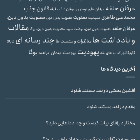
عرفان حلقه
قانون جذب
عرفان های نوظهور
عرفان کاذب
فرقه
محمدعلی طاهری
معنویت بدون دین،
معنویت
معنویت بدون دین
مسیحیت
مقالات
عرفان حلقه
معنویت بدون دین، یوگا
معنویت بدون دین، نهضت سپید
و یادداشت ها
چند رسانه ای
مناظرات و نشست ها
کابالا
یهودیت
یوگا
یهودیت، پیمان ابراهیم
کاریکاتور
کتاب های نقد
آخرین دیدگاه ها
افشین بخشی
در
نقد مستند شنود
مقدم
در
نقد مستند شنود
مختار
در
آقای بیات کیست و چه ادعاهایی دارد؟
موسویه
در
آقای بیات کیست و چه ادعاهایی دارد؟