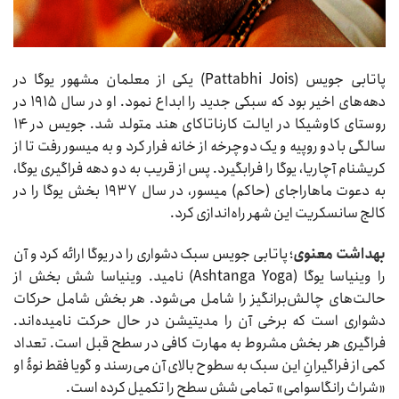
پاتابی جویس (Pattabhi Jois) یکی از معلمان مشهور یوگا در
دهه‌های اخیر بود که سبکی جدید را ابداع نمود. او در سال ۱۹۱۵ در
روستای کاوشیکا در ایالت کارناتاکای هند متولد شد. جویس در ۱۴
سالگی با دو روپیه و یک دوچرخه از خانه فرار کرد و به میسور رفت تا از
کریشنام آچاریا، یوگا را فرابگیرد. پس از قریب به دو دهه فراگیری یوگا،
به دعوت ماهاراجای (حاکم) میسور، در سال ۱۹۳۷ بخش یوگا را در
کالج سانسکریت این شهر راه‌اندازی کرد.
بهداشت معنوی
؛ پاتابی جویس سبک دشواری را در یوگا ارائه کرد و آن
را وینیاسا یوگا (Ashtanga Yoga) نامید. وینیاسا شش بخش از
حالت‌های چالش‌برانگیز را شامل می‌شود. هر بخش شامل حرکات
دشواری است که برخی آن را مدیتیشن در حال حرکت نامیده‌اند.
فراگیری هر بخش مشروط به مهارت کافی در سطح قبل است. تعداد
کمی از فراگیرانِ این سبک به سطوح بالای آن می‌رسند و گویا فقط نوۀ او
«شراث رانگاسوامی» تمامی شش سطح را تکمیل کرده است.