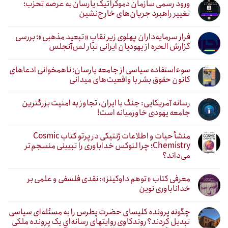
ورود رسمی سازمان دموکراتیک یارسان به عرصه تحزب؛
تغییر راهبرد جریان‌های خارج‌نشین
فرار سرمایه‌داران پهلوی زیر نقابِ «تبعید مذهبی»؛ بررسی
گزارش الحره از یهودیان ایرانی تبار لس‌آنجلس
سوءاستفاده سیاسی از جامعه یارسان؛ ناهمخوانی ادعاهای
کانون حقوق بشر با واقعیت‌های میدانی
رسانه آمریکایی: جنگ با ایران، تجاوز به امنیت بزرگترین
جامعه یهودی خاورمیانه است!
منشأ حیات و اطلاعات ژنتیکی در پرتو کتاب Cosmic
Chemistry؛ چرا لنوکس خداباوری را تبیینی منسجم‌تر
می‌داند؟
معرفی کتاب «توهم داوکینز»: نقدی فلسفی و علمی بر
خداناباوری نوین
چگونه پرونده کلیسای حضرت پطرس را به مسئله‌ای سیاسی
تبدیل کردند؟ روندکاوی روایتهای رسانه‌ایِ یک پرونده ملکی