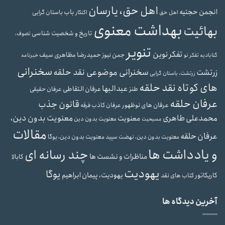
اهل حق، یارسان
انجمن حجتیه
باب
باستان گرایی
اهل حق
اکنکار
بهداشت معنوی
بهائیت
تاریخ و شخصیت شناسی
تصوف،
تنویر
تفکر نوین
حمیدرضا مظاهری سیف
جمن نیوز
گنابادیه
تفکر نو
خبرنامه
سخنرانی
سخنرانی موضوعی نقد حلقه
زرتشت
زرتشت، باستان گرایی
های کوتاه نقد حلقه
عبدالبها
عرفان التقاطی
طنز
عرفان حقیقی
عرفان حلقه
قانون جذب
عرفان های نوظهور
عرفان کاذب
فرقه
محمدعلی طاهری
معنویت بدون دین،
معنویت
معنویت بدون دین
مسیحیت
مقالات
عرفان حلقه
معنویت بدون دین، یوگا
معنویت بدون دین، نهضت سپید
و یادداشت ها
چند رسانه ای
مناظرات و نشست ها
کابالا
یهودیت
یوگا
یهودیت، پیمان ابراهیم
کاریکاتور
کتاب های نقد
آخرین دیدگاه ها