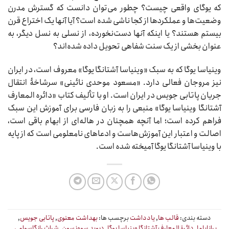
که یوگای واقعی چیست؟ چطور می‌توان دانست که گسترش مدرن
وضعیت‌ها و عملکردها از کجا ناشی شده است؟ آیا آنها یک اختراع قرن
بیستم هستند؟ یا اینکه آنها دست‌نخورده، از نسلی به نسل دیگر، به
عنوان بخشی از یک سنت شفاهی تحویل داده شده‌اند؟
وینیاسا یوگا که به سبک «وینیاسا آشتانگا یوگا» معروف است، در ایران
نیز مروجان فعالی دارد. «مسعود موحدی نائینی» سرشاخۀ انتقال
جریان پاتابی جویس در ایران است. او با تألیف کتاب «دائره المعارف
آشتانگا وینیاسا یوگا» منبعی را به زبان فارسی برای آموزش این سبک
فراهم کرده است؛ اما آنچه همچنان در هاله‌ای از ابهام باقی است،
اصالت و اعتبار این آموزش‌هاست و ادعاهای نامعلومی است که از پایه
با وینیاسا آشتانگا یوگا آمیخته شده است.
دسته بندی:
قالب ها
,
یادداشت
برچسب ها:
بهداشت معنوی
,
پاتابی جویس
,
پرانایاما
,
دائرة المعارف آشتانگا وینیاسا یوگا
,
دیوید سوونسون
,
شراث رانگاسوامی
,