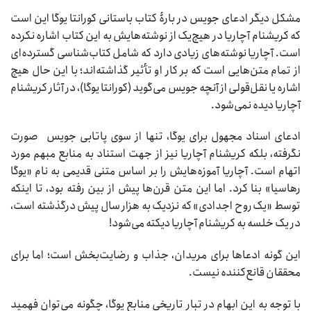
مشکل دیگر ادعای جویس در بارۀ کتاب باستانی کورانتا یوگا این است
که کریشنام آچاریا در هیچ‌یک از نوشته‌هایش به این کتاب اشاره نکرده
است. آچاریا نوشته‌های زیادی دارد که شامل کتاب‌شناسی گسترده‌ای
از تمام متن‌هایی است که بر کار او تأثیر گذاشته‌اند؛ با این حال هیچ
اشاره یا نقل‌قولی از آنچه جویس می‌گوید (کورانتا یوگا)، در آثار کریشنام
آچاریا دیده نمی‌شود.
ادعای اسناد مجهول برای یوگا، تنها از سوی پاتابی جویس صورت
نگرفته، بلکه کریشنام آچاریا نیز از جهت استناد به منابع مبهم مورد
اتهام است. آچاریا آموزه‌هایش را بر اساس متنی قدیمی به نام «یوگا
رهاسیا» بنا کرد. اما این متن قرن‌ها پیش از بین رفته بود، تا اینکه
توسط «یک روح اجدادی» که نزدیک به هزار سال پیش درگذشته است،
در یک خلسه به کریشنام آچاریا دیکته می‌شود!
این گونه ادعاها برای مریدان، جذاب و رضایت‌بخش است؛ اما برای
محققان قانع‌کننده نیست.
با توجه به این ابهام در تبار تاریخی منابع یوگا، چگونه می‌توان فهمید