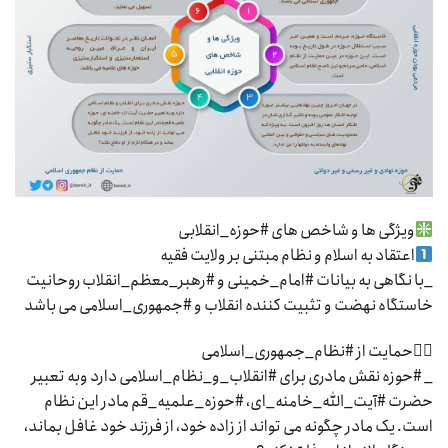
ویژگی ها و شاخص های #حوزه_انقلابی
اعتقاد به اسلام و نظام مبتنی بر ولایت فقیه
_با نگاهی به بیانات #امام_خمینی و #رهبر_معظم_انقلاب روحانیت
خاستگاه نهضت و تثبیت کننده انقلاب و #جمهوری_اسلامی می باشد
۲⃣حمایت از #نظام_جمهوری_اسلامی
_ #حوزه نقش مادری برای #انقلاب_و_نظام_اسلامی دارد وبه تعبیر
حضرت #آیت_الله_خامنه_ای، #حوزه_علمیه_قم مادر این نظام
است. یک مادر چگونه می تواند از زاده خود، از فرزند خود غافل بماند،