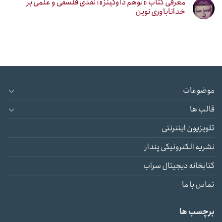
معرفی کتاب «توهم داوکینز»: نقدی فلسفی و علمی بر
خداناباوری نوین
موضوعات
قالب ها
تلویزیون اینترنتی
نشریه الکترونیکی پندار
کتابخانه دیجیتال سراب
تماس با ما
برچسب ها