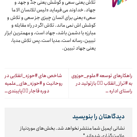
تلاش یعنی سعی و کوشش یعنی جدّ و جهد و
جهاد. خداوند می فرماید «لیس للانسان الا ما
سعی» یعنی برای انسان چیزی جز سعی و تلاش و
کوشش اش نمی ماند. تلاش اگر در راه مقابله و
مبارزه با دشمن باشد، جهاد است، و مهمترین ابزار
تبیین، رسانه است، مدیا است، پس تلاش مدیا،
یعنی جهاد تبیین.
راهکارهای توسعه #علوم_حوزوی
شاخص های #حوزه_انقلابی در
به #تراز_انقلاب ۱⃣ بازتولید در
روحانیت و #حوزه_های_علمیه
راستای اداره …
دوره قاجار ۱⃣پایبندی…
دیدگاهتان را بنویسید
نشانی ایمیل شما منتشر نخواهد شد.
بخش‌های موردنیاز
علامت‌گذاری شده‌اند
*