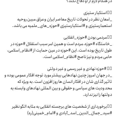
در هنگام لازم از او دفاع نکند؟
۳⃣استکبار ستیزی
_امعان نظر در تحولات تاریخ معاصر ایران وعراق مبین روحیه
استعمارستیزی و #استکبارستیزی #حوزه_های_علمیه می باشد.
۴⃣مردمی بودن #حوزه_انقلابی
_خاستگاه #حوزه، مردم است و همین امر سبب استقلال #حوزه در
طول تاریخ بوده است. این #حوزه در عین حمایت از #نظام_اسلامی،
حامی مردم و نیز ناصح #نظام_اسلامی است.
۵⃣ #حوزه نهادی و غیر رسمی و غیر دولتی
_در جهان امروز چنین نهادهایی بیشتر مورد توجه افکار عمومی بوده و
تاثیر گذاری شان در افکار انسان ها روز افزون است. به ویژه که
محدودیت های سیاسی و حقوقی و بین المللی نهادهای وابسته به
دولتها را نیز ندارد.
۶⃣برخورداری از شخصیت های برجسته انقلابی به مثابه الگو نظیر
#سید_جمال_الدین_اسد_آبادی و #امام_خمینی(ره)