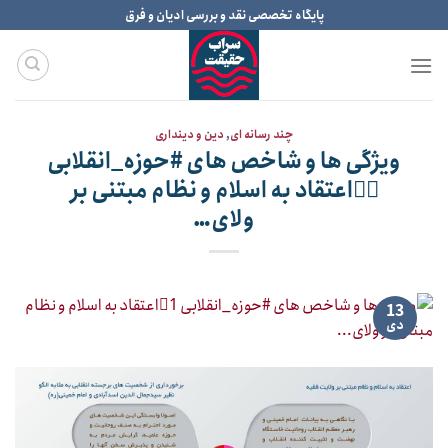
Ski
پایگاه تخصصی نقد و بررسی ادیان و فرق
t
conten
چند رسانه ای
,
دین و دینداری
ویژگی ها و شاخص های #حوزه_انقلابی
۱⃣اعتقاد به اسلام و نظام مبتنی بر
ولای…
13
دی