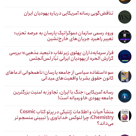
تناقض‌گویی رسانه آمریکایی درباره یهودیان ایران
ورود رسمی سازمان دموکراتیک یارسان به عرصه تحزب؛
تغییر راهبرد جریان‌های خارج‌نشین
فرار سرمایه‌داران پهلوی زیر نقابِ «تبعید مذهبی»؛ بررسی
گزارش الحره از یهودیان ایرانی تبار لس‌آنجلس
سوءاستفاده سیاسی از جامعه یارسان؛ ناهمخوانی ادعاهای
کانون حقوق بشر با واقعیت‌های میدانی
رسانه آمریکایی: جنگ با ایران، تجاوز به امنیت بزرگترین
جامعه یهودی خاورمیانه است!
منشأ حیات و اطلاعات ژنتیکی در پرتو کتاب Cosmic
Chemistry؛ چرا لنوکس خداباوری را تبیینی منسجم‌تر
می‌داند؟