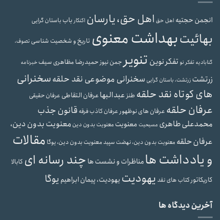
اهل حق، یارسان
انجمن حجتیه
باب
باستان گرایی
اهل حق
اکنکار
بهداشت معنوی
بهائیت
تاریخ و شخصیت شناسی
تصوف،
تنویر
تفکر نوین
حمیدرضا مظاهری سیف
جمن نیوز
گنابادیه
تفکر نو
خبرنامه
سخنرانی
سخنرانی موضوعی نقد حلقه
زرتشت
زرتشت، باستان گرایی
های کوتاه نقد حلقه
عبدالبها
عرفان التقاطی
طنز
عرفان حقیقی
عرفان حلقه
قانون جذب
عرفان های نوظهور
عرفان کاذب
فرقه
محمدعلی طاهری
معنویت بدون دین،
معنویت
معنویت بدون دین
مسیحیت
مقالات
عرفان حلقه
معنویت بدون دین، یوگا
معنویت بدون دین، نهضت سپید
و یادداشت ها
چند رسانه ای
مناظرات و نشست ها
کابالا
یهودیت
یوگا
یهودیت، پیمان ابراهیم
کاریکاتور
کتاب های نقد
آخرین دیدگاه ها