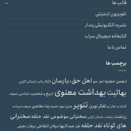
قالب ها
تلویزیون اینترنتی
نشریه الکترونیکی پندار
کتابخانه دیجیتال سراب
تماس با ما
برچسب ها
اهل حق، یارسان
انجمن حجتیه
باب
باستان گرایی
اهل حق
اکنکار
بهداشت معنوی
بهائیت
تاریخ و شخصیت شناسی
تصوف،
تنویر
تفکر نوین
حمیدرضا مظاهری سیف
جمن نیوز
گنابادیه
تفکر نو
خبرنامه
سخنرانی
سخنرانی موضوعی نقد حلقه
زرتشت
زرتشت، باستان گرایی
های کوتاه نقد حلقه
عبدالبها
عرفان التقاطی
طنز
عرفان حقیقی