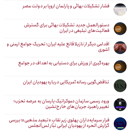
فشار تشکیلات بهائی و پارلمان اروپا بر دولت مصر
دستورالعمل جدید تشکیلات بهائی برای گسترش
فعالیت‌های تبلیغی در ایران
اقدامی دیگر از نازیلا قانع علیه ایران؛ تحریک جوامع ارمنی و
آشوری
بهره‌گیری از ورزش برای دستیابی به اهداف در جوامع
تناقض‌گویی رسانه آمریکایی درباره یهودیان ایران
ورود رسمی سازمان دموکراتیک یارسان به عرصه تحزب؛
تغییر راهبرد جریان‌های خارج‌نشین
فرار سرمایه‌داران پهلوی زیر نقابِ «تبعید مذهبی»؛ بررسی
گزارش الحره از یهودیان ایرانی تبار لس‌آنجلس