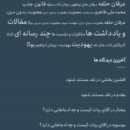
عرفان حلقه
قانون جذب
عرفان های نوظهور
عرفان کاذب
فرقه
محمدعلی طاهری
معنویت بدون دین،
معنویت
معنویت بدون دین
مسیحیت
مقالات
عرفان حلقه
معنویت بدون دین، یوگا
معنویت بدون دین، نهضت سپید
و یادداشت ها
چند رسانه ای
مناظرات و نشست ها
کابالا
یهودیت
یوگا
یهودیت، پیمان ابراهیم
کاریکاتور
کتاب های نقد
آخرین دیدگاه ها
افشین بخشی
در
نقد مستند شنود
مقدم
در
نقد مستند شنود
مختار
در
آقای بیات کیست و چه ادعاهایی دارد؟
موسویه
در
آقای بیات کیست و چه ادعاهایی دارد؟