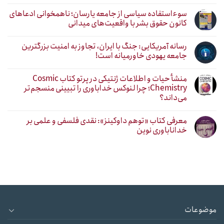
سوءاستفاده سیاسی از جامعه یارسان؛ ناهمخوانی ادعاهای
کانون حقوق بشر با واقعیت‌های میدانی
رسانه آمریکایی: جنگ با ایران، تجاوز به امنیت بزرگترین
جامعه یهودی خاورمیانه است!
منشأ حیات و اطلاعات ژنتیکی در پرتو کتاب Cosmic
Chemistry؛ چرا لنوکس خداباوری را تبیینی منسجم‌تر
می‌داند؟
معرفی کتاب «توهم داوکینز»: نقدی فلسفی و علمی بر
خداناباوری نوین
موضوعات