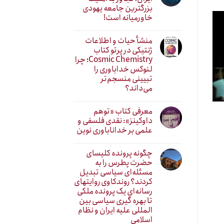
بزرگترین جامعه یهودی
خاورمیانه است!
منشأ حیات و اطلاعات
ژنتیکی در پرتو کتاب
Cosmic Chemistry؛ چرا
لنوکس خداباوری را
تبیینی منسجم‌تر
می‌داند؟
معرفی کتاب «توهم
داوکینز»: نقدی فلسفی و
علمی بر خداناباوری نوین
چگونه پرونده کلیسای
حضرت پطرس را به
مسئله‌ای سیاسی تبدیل
کردند؟ روندکاوی روایتهای
رسانه‌ایِ یک پرونده ملکی
تا بهره گیری سیاسی بین
المللی علیه ایران و نظام
اسلامی