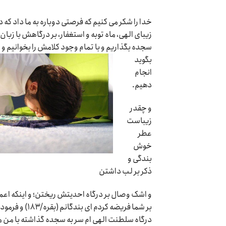
خدا را شکر می کنیم که فرصتی دوباره به ما داد که د
زیبای الهی، ماه توبه و استغفار، بر درگاهش با زبان 
سجده بگذاریم
و با تمام وجود کلامش را بخوانیم و 
بگوید
انجام
دهیم.
و چقدر
زیباست
عطر
خوش
بندگی و
ذکر بر لب داشتن
و اشک وصال بر درگاه احدیتش ریختن؛ و اینکه اعمالی 
بر شما فریضه 
درگاه سلطنت الهی ام سر به سجده گذاشته با من منا