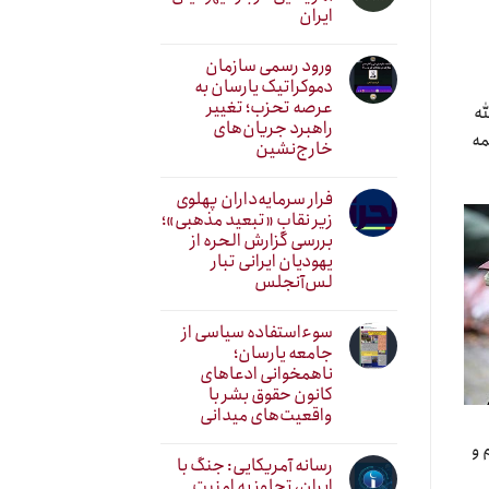
ایران
ورود رسمی سازمان
دموکراتیک یارسان به
عرصه تحزب؛ تغییر
له
راهبرد جریان‌های
مه
خارج‌نشین
فرار سرمایه‌داران پهلوی
زیر نقابِ «تبعید مذهبی»؛
بررسی گزارش الحره از
یهودیان ایرانی تبار
لس‌آنجلس
سوءاستفاده سیاسی از
جامعه یارسان؛
ناهمخوانی ادعاهای
کانون حقوق بشر با
واقعیت‌های میدانی
 و
رسانه آمریکایی: جنگ با
ایران، تجاوز به امنیت