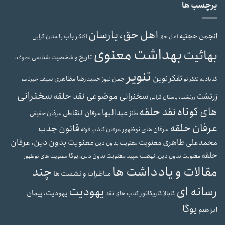
برچسب ها
اهل حق، یارسان
انجمن حجتیه
باب
باستان گرایی
اهل حق
اکنکار
بهداشت معنوی
بهائیت
تاریخ و شخصیت شناسی
تصوف،
تنویر
تفکر نوین
حمیدرضا مظاهری سیف
جمن نیوز
گنابادیه
تفکر نو
خبرنامه
سخنرانی
سخنرانی موضوعی نقد حلقه
زرتشت
زرتشت، باستان گرایی
های کوتاه نقد حلقه
عبدالبها
عرفان التقاطی
طنز
عرفان حقیقی
عرفان حلقه
قانون جذب
عرفان های نوظهور
عرفان کاذب
فرقه
محمدعلی طاهری
معنویت بدون دین، عرفان
معنویت
معنویت بدون دین
حلقه
معنویت بدون دین، یوگا
معنویت بدون دین، نهضت سپید
معنویت های نوظهور
مقالات و یادداشت ها
چند
مناظرات و نشست ها
رسانه ای
یهودیت
یهودیت، پیمان
کابالا
کاریکاتور
کتاب های نقد
یوگا
ابراهیم