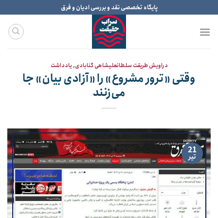
Ski
پایگاه تخصصی نقد و بررسی ادیان و فرق
t
conten
دراویش طریقت سلطانعلیشاهی گنابادی
,
یادداشت
وقتی «ترور مشروع» را «آزادی بیان» جا
می‌زنند
21
تیر