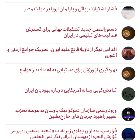
فشار تشکیلات بهائی و پارلمان اروپا بر دولت مصر
دستورالعمل جدید تشکیلات بهائی برای گسترش
فعالیت‌های تبلیغی در ایران
اقدامی دیگر از نازیلا قانع علیه ایران؛ تحریک جوامع ارمنی و
آشوری
بهره‌گیری از ورزش برای دستیابی به اهداف در جوامع
تناقض‌گویی رسانه آمریکایی درباره یهودیان ایران
ورود رسمی سازمان دموکراتیک یارسان به عرصه تحزب؛
تغییر راهبرد جریان‌های خارج‌نشین
فرار سرمایه‌داران پهلوی زیر نقابِ «تبعید مذهبی»؛ بررسی
گزارش الحره از یهودیان ایرانی تبار لس‌آنجلس