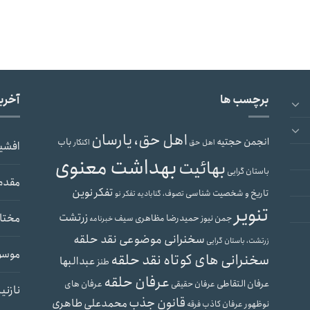
برچسب ها
آخری
اهل حق، یارسان
انجمن حجتیه
باب
اهل حق
اکنکار
افشی
بهداشت معنوی
بهائیت
باستان گرایی
مقدم
تفکر نوین
تاریخ و شخصیت شناسی
تصوف، گنابادیه
تفکر نو
تنویر
زرتشت
مختار
حمیدرضا مظاهری سیف
جمن نیوز
خبرنامه
سخنرانی موضوعی نقد حلقه
زرتشت، باستان گرایی
موسو
سخنرانی های کوتاه نقد حلقه
عبدالبها
طنز
عرفان حلقه
عرفان التقاطی
عرفان های
عرفان حقیقی
نازنی
قانون جذب
محمدعلی طاهری
نوظهور
عرفان کاذب
فرقه