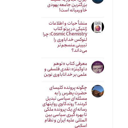
بزرگترین جامعه یهودی
خاورمیانه است!
منشأ حیات و اطلاعات
ژنتیکی در پرتو کتاب
Cosmic Chemistry؛ چرا
لنوکس خداباوری را
تبیینی منسجم‌تر
می‌داند؟
معرفی کتاب «توهم
داوکینز»: نقدی فلسفی و
علمی بر خداناباوری نوین
چگونه پرونده کلیسای
حضرت پطرس را به
مسئله‌ای سیاسی تبدیل
کردند؟ روندکاوی روایتهای
رسانه‌ایِ یک پرونده ملکی
تا بهره گیری سیاسی بین
المللی علیه ایران و نظام
اسلامی