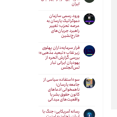
ایران
ورود رسمی سازمان
دموکراتیک یارسان به
عرصه تحزب؛ تغییر
راهبرد جریان‌های
خارج‌نشین
فرار سرمایه‌داران پهلوی
زیر نقابِ «تبعید مذهبی»؛
بررسی گزارش الحره از
یهودیان ایرانی تبار
لس‌آنجلس
سوءاستفاده سیاسی از
جامعه یارسان؛
ناهمخوانی ادعاهای
کانون حقوق بشر با
واقعیت‌های میدانی
رسانه آمریکایی: جنگ با
ایران، تجاوز به امنیت