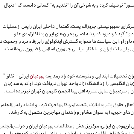
نسور” توصیف کرده و به شوخی آن را “تقدیم به” کسانی دانسته که “دنبال
خبرگزاری صهیونیستی جروزالم پست، گفتمان داخلی ایران را پس از عملیات
تأکید کرده بود که ریشه اصلی بحران‌های ایران به ناکارآمدی‌ها و
اور او، این سیاست‌ها همواره گسترش ایدئولوژی را بر رفاه مردم ارجحیت د
 میان ملت ایران و ساختار سیاسی جمهوری اسلامی را ضروری می‌دانست.
یهودیان
ایرانی “اتفاق”
اسی مترجمی زبان انگلیسی را از دانشگاه آزاد واحد تهران دریافت کرد. او که به سه زبان
ن و سردبیران سابق نشریه افق بینا انجمن کلیمیان تهران نیز بوده است.
نوان نویسنده و فعال حقوق بشر به ایالات متحده آمریکا مهاجرت کرد. او ابتدا در لس‌آنجلس
ان‌های خیریه) به عنوان مشاور و راهنمای مهاجرین مشغول به کار شد.
راه گروهی از یهودیان ایرانی، مرکز پژوهش و مطالعات یهودیان ایران را در لس‌آنجل
 تاریخ شفاهی اقلیت یهودی در ایران می‌پردازد، با رویکردی که یعقوبیان و