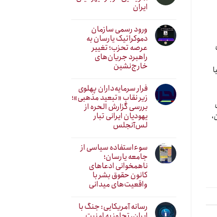
ایران
ورود رسمی سازمان
دموکراتیک یارسان به
عرصه تحزب؛ تغییر
راهبرد جریان‌های
خارج‌نشین
ا
فرار سرمایه‌داران پهلوی
زیر نقابِ «تبعید مذهبی»؛
ی
بررسی گزارش الحره از
یهودیان ایرانی تبار
،
لس‌آنجلس
سوءاستفاده سیاسی از
جامعه یارسان؛
ناهمخوانی ادعاهای
کانون حقوق بشر با
واقعیت‌های میدانی
رسانه آمریکایی: جنگ با
ایران، تجاوز به امنیت