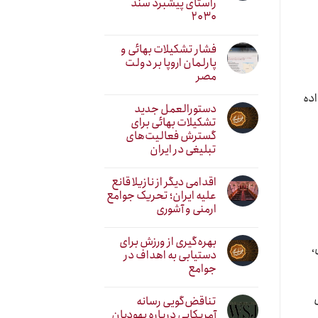
راستای پیشبرد سند
۲۰۳۰
فشار تشکیلات بهائی و
پارلمان اروپا بر دولت
مصر
اده
دستورالعمل جدید
تشکیلات بهائی برای
گسترش فعالیت‌های
تبلیغی در ایران
اقدامی دیگر از نازیلا قانع
علیه ایران؛ تحریک جوامع
ارمنی و آشوری
بهره‌گیری از ورزش برای
،
دستیابی به اهداف در
جوامع
س
تناقض‌گویی رسانه
آمریکایی درباره یهودیان