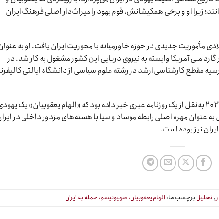
انند؛ زیرا او و برخی همکیشانش، قوم یهود را میراث‌دار اصلی فرهنگ ایران
 بر این فعالیت‌ها، یعقوبیان در سال ۲۰۰۶ میلادی مأموریت جدیدی در حوزه خاورمیانه با محوریت ایران یافت. او به عنوان
 گارد ملی آمریکا وابسته به نیروی دریایی این کشور مشغول به کار شد. در
یه مقطع کارشناسی ارشد در رشته علوم سیاسی از دانشگاه ایالتی کالیفرنی
شبکه المیادین لبنان در روز پنجشنبه ۲۹سپتامبر ۲۰۲۲ به نقل از یک روزنامه عبری خبر داده بود که «الهام یعقوبیان» یک یهود
 به عنوان مهره اصلی رابطه موساد و سیا با هسته‌های مزدور داخلی در ایران
ران نیز بوده است.
ر
,
تحلیل
برچسب ها:
الهام یعقوبیان، صهیونیسم، حمله به ایران