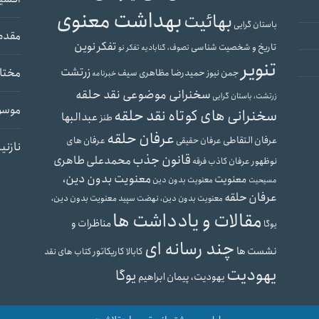
بهداشت معنوی
بهائیت
باستان گرایی
مقدم
تفکر نوین
تاریخ و شخصیت شناسی
تصوف، گنابادیه
تفکر نو
تنویر
زرتشت
مختار
حمیدرضا مظاهری سیف
جمن نیوز
خبرنامه
سخنرانی موضوعی نقد حلقه
زرتشت، باستان گرایی
موسو
سخنرانی های کوتاه نقد حلقه
عبدالبها
طنز
عرفان حلقه
عرفان التقاطی
عرفان های
عرفان حقیقی
نازنی
قانون جذب
محمدعلی طاهری
نوظهور
عرفان کاذب
فرقه
معنویت بدون دین،
معنویت
معنویت بدون دین
مسیحیت
عرفان حلقه
معنویت بدون دین،
معنویت بدون دین، نهضت سپید
مقالات و یادداشت ها
مناظرات و
یوگا
چند رسانه ای
نشست ها
کابالا
کاریکاتور
کتاب های نقد
یهودیت
یوگا
یهودیت، پیمان ابراهیم