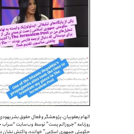
الهام یعقوبیان، پژوهشگر و فعال حقوق بشر یهودی ایر
روزنامه “جروزالم پست” توسط وب‌سایت “سراب حقیقت
حکومتی جمهوری اسلامی” خوانده، واکنش نشان د