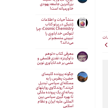
بزرگترین جامعه یهودی
خاورمیانه است!
منشأ حیات و اطلاعات
ژنتیکی در پرتو کتاب
Cosmic Chemistry؛ چرا
لنوکس خداباوری را
دات
تبیینی منسجم‌تر
می‌داند؟
معرفی کتاب «توهم
داوکینز»: نقدی فلسفی و
علمی بر خداناباوری نوین
چگونه پرونده کلیسای
حضرت پطرس را به
مسئله‌ای سیاسی تبدیل
کردند؟ روندکاوی روایتهای
رسانه‌ایِ یک پرونده ملکی
تا بهره گیری سیاسی بین
المللی علیه ایران و نظام
اسلامی